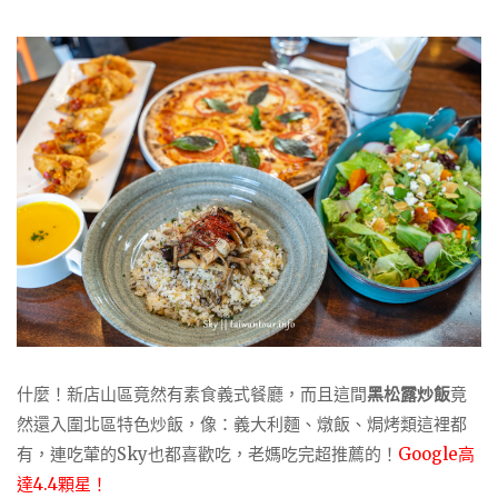
什麼！新店山區竟然有素食義式餐廳，而且這間
黑松露炒飯
竟
然還入圍北區特色炒飯，像：義大利麵、燉飯、焗烤類這裡都
有，連吃葷的Sky也都喜歡吃，老媽吃完超推薦的！
Google高
達4.4顆星！