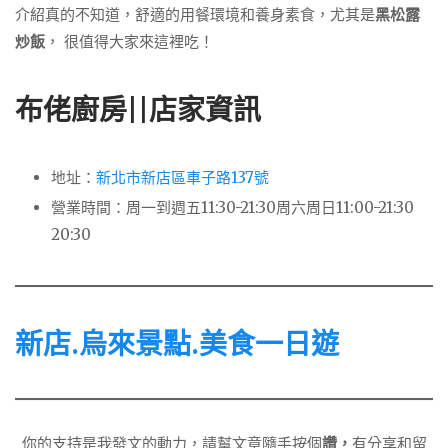
介紹真的不知道，舒適的用餐環境和養身素食，尤其是
黑松露
炒飯
， 很值得大家來這裡吃！
布佬廚房||店家資訊
地址：
新北市新店區車子路137號
營業時間：周一到週五11:30-21:30周六周日11:00-21:30
20:30
新店.烏來景點.美食一日遊
你的支持是我發文的動力，請幫文章隨手按個
讚，
有分享和留