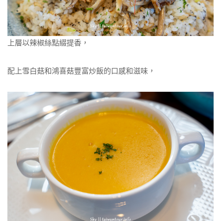
上層以辣椒絲點綴提香，
配上雪白菇和鴻喜菇豐富炒飯的口感和滋味，