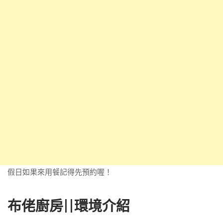
假日如果來用餐記得先預約喔！
布佬廚房||環境介紹