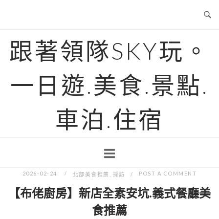
Skip
to
content
跟著領隊SKY玩。
一日遊.美食.景點.
車泊.住宿
2026-02-24
POST A COMMENT
北部美食推薦
,
採訪
【布佬廚房】新店全素安坑.義式餐廳美
食推薦