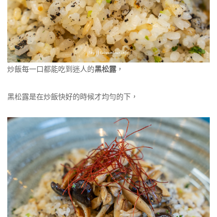
炒飯每一口都能吃到迷人的
黑松露
，
黑松露是在炒飯快好的時候才均勻的下，