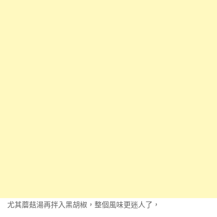
尤其蘑菇湯再拌入黑胡椒，整個風味更迷人了，