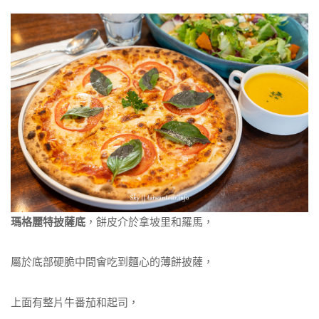
瑪格麗特披薩底
，餅皮介於拿坡里和羅馬，
屬於底部硬脆中間會吃到麵心的薄餅披薩，
上面有整片牛番茄和起司，