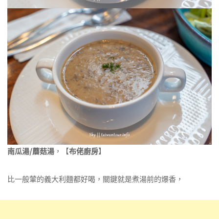
南瓜湯/蘑菇湯
，【
布佬廚房
】
比一般葷的義大利麵都好喝，關鍵就是煮湯前的爆香，