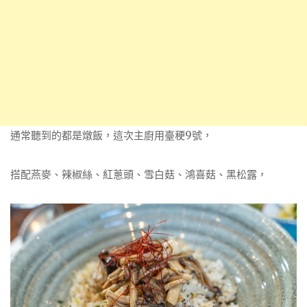
通常聽到的都是燉飯，這次主廚用臺稉9號，
搭配燕麥、辣椒絲、紅蔥頭、雪白菇、鴻喜菇、黑松露，