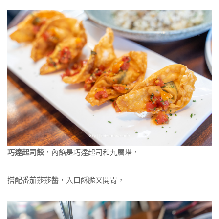
巧達起司餃
，內餡是巧達起司和九層塔，
搭配番茄莎莎醬，入口酥脆又開胃，