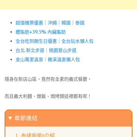
超值機票優惠
｜
沖繩
｜
韓國
｜
泰國
體脂肪↓39.5% 內臟脂肪
全台吃到飽生日優惠
｜
全台玩水懶人包
台北.新北步道
｜
桃園登山步道
金山萬里溫泉
｜
礁溪溫泉懶人包
隱身在新店山區，竟然有全素的義式餐廳，
而且義大利麵、燉飯、焗烤類這裡都有呢！
章節連結
布佬廚房||介紹