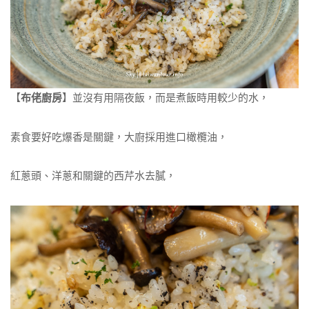
【
布佬廚房
】並沒有用隔夜飯，而是煮飯時用較少的水，
素食要好吃爆香是關鍵，大廚採用進口橄欖油，
紅蔥頭、洋蔥和關鍵的西芹水去膩，