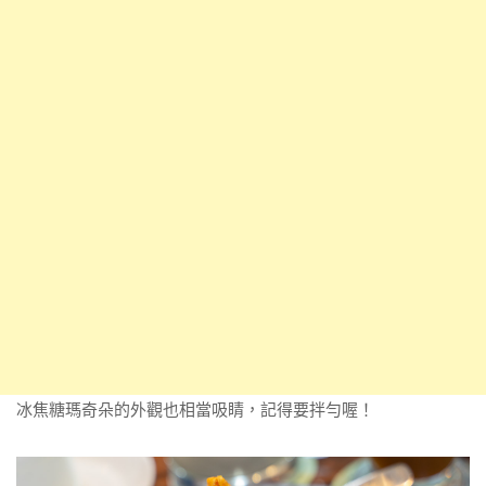
冰焦糖瑪奇朵的外觀也相當吸睛，記得要拌勻喔！