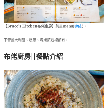
【
Bruce’s Kitchen布佬廚房
】菜單menu(
連結
)，
不管義大利麵、燉飯、焗烤類這裡都有，
布佬廚房||餐點介紹