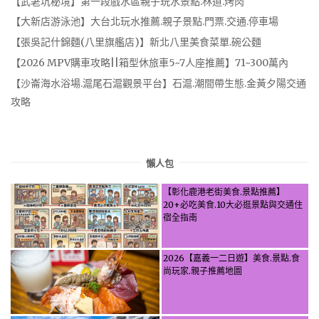
【武荖坑秘境】第一段戲水區親子玩水景點.林道.烤肉
【大新店游泳池】大台北玩水推薦.親子景點.門票.交通.停車場
【張吳記什錦麵(八里旗艦店)】新北八里美食菜單.碗公麵
【2026 MPV購車攻略||箱型休旅車5~7人座推薦】71~300萬內
【沙崙海水浴場.滬尾石滬觀景平台】石滬.潮間帶生態.金黃夕陽交通
攻略
懶人包
【彰化鹿港老街美食.景點推薦】
20+必吃美食.10大必逛景點與交通住
宿全指南
2026【嘉義一二日遊】美食.景點.食
尚玩家.親子推薦地圖