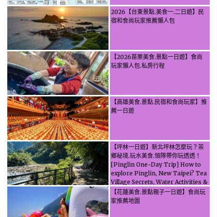
2026【台東景點.美食一.二日遊】民
宿和食尚玩家推薦懶人包
【2026苗栗美食.景點一日遊】食尚
玩家懶人包.私房行程
【高雄美食.景點.民宿和食尚玩家】推
薦一日遊
【坪林一日遊】新北坪林怎麼玩？茶
鄉秘境.玩水美食.領隊帶你玩透透！
[Pinglin One-Day Trip] How to
explore Pinglin, New Taipei? Tea
Village Secrets, Water Activities &
Food, Let the guide take you
【花蓮美食.景點親子一日遊】食尚玩
through it all!
家推薦地圖