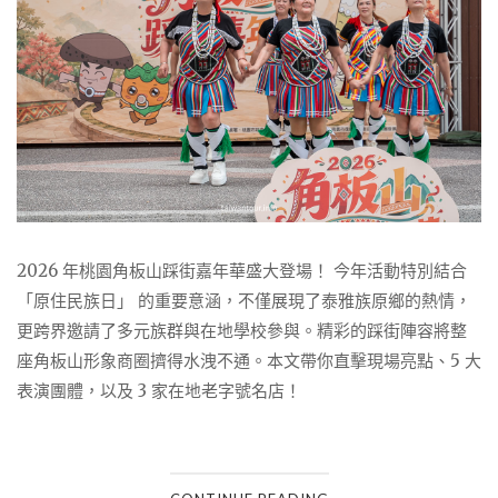
2026 年桃園角板山踩街嘉年華盛大登場！ 今年活動特別結合
「原住民族日」 的重要意涵，不僅展現了泰雅族原鄉的熱情，
更跨界邀請了多元族群與在地學校參與。精彩的踩街陣容將整
座角板山形象商圈擠得水洩不通。本文帶你直擊現場亮點、5 大
表演團體，以及 3 家在地老字號名店！