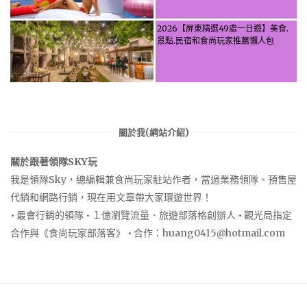
2026【屏東精選49處一日遊】美食.
景點.民宿和食尚玩家推薦懶人包
關於我(網站介紹)
關於跟著領隊SKY玩
我是領隊Sky，總編輯兼食尚玩家駐站作者，當過業務領隊、預售屋
代銷和網路行銷，現在用文章帶大家環遊世界！
• 最會行銷的領隊 • １億瀏覽流量．旅遊部落格創辦人 • 觀光局指定
合作與《食尚玩家部落客》 • 合作：
huang0415@hotmail.com