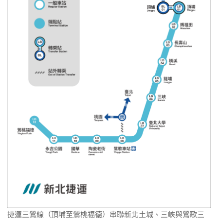
捷運三鶯線（頂埔至鶯桃福德）串聯新北土城、三峽與鶯歌三