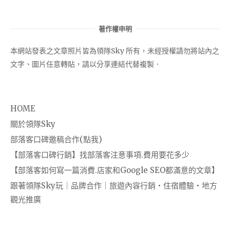
著作權申明
本網站發表之文章照片皆為領隊Sky 所有，未經授權請勿將站內之
文字、圖片任意轉貼，請以分享連結代替複製．
HOME
關於領隊Sky
部落客口碑邀稿合作(點我)
【部落客口碑行銷】找部落客注意事項.費用要花多少
【部落客如何寫一篇消費.店家和Google SEO都滿意的文章】
跟著領隊Sky玩｜品牌合作｜旅遊內容行銷・住宿體驗・地方
觀光推廣