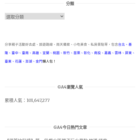
分類
分
類
分享親子活動好去處、旅遊路線、雨天備案、小吃美食、私房景點等，包含
台北
、
基
隆
、
臺中
、
臺南
、
高雄
、
宜蘭
、
桃園
、
新竹
、
苗栗
、
彰化
、
南投
、
嘉義
、
雲林
、
屏東
、
臺東
、
花蓮
、
澎湖
、
金門
懶人包！
GA4瀏覽人氣
累積人氣：101,647,277
GA4今日熱門文章