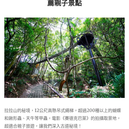
薦親子景點
拉拉山的秘境，12公尺高懸吊式繩梯，超過200種以上的蝴蝶
和鍬形蟲、天牛等甲蟲，電影《賽德克巴萊》的拍攝取景地，
超適合親子旅遊，讓我們深入古道秘境！