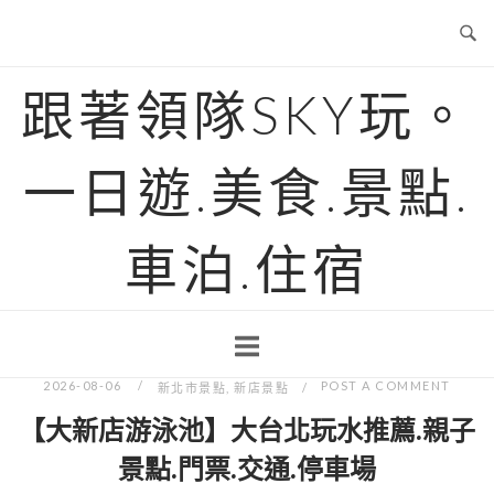
Skip
to
content
跟著領隊SKY玩。
一日遊.美食.景點.
車泊.住宿
2026-08-06
POST A COMMENT
新北市景點
,
新店景點
【大新店游泳池】大台北玩水推薦.親子
景點.門票.交通.停車場