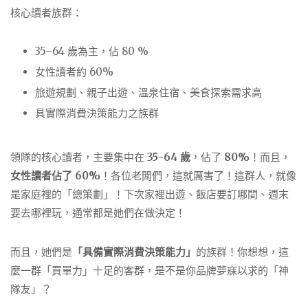
核心讀者族群：
35–64 歲為主，佔 80 %
女性讀者約 60%
旅遊規劃、親子出遊、溫泉住宿、美食探索需求高
具實際消費決策能力之族群
領隊的核心讀者，主要集中在
35-64 歲
，佔了
80%
！而且，
女性讀者佔了 60%
！各位老闆們，這就厲害了！這群人，就像
是家庭裡的「總策劃」！下次家裡出遊、飯店要訂哪間、週末
要去哪裡玩，通常都是她們在做決定！
而且，她們是
「具備實際消費決策能力」
的族群！你想想，這
麼一群「買單力」十足的客群，是不是你品牌夢寐以求的「神
隊友」？