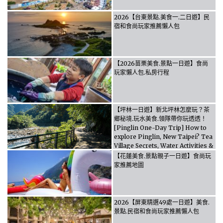
2026【台東景點.美食一.二日遊】民
宿和食尚玩家推薦懶人包
【2026苗栗美食.景點一日遊】食尚
玩家懶人包.私房行程
【坪林一日遊】新北坪林怎麼玩？茶
鄉秘境.玩水美食.領隊帶你玩透透！
[Pinglin One-Day Trip] How to
explore Pinglin, New Taipei? Tea
Village Secrets, Water Activities &
Food, Let the guide take you
【花蓮美食.景點親子一日遊】食尚玩
through it all!
家推薦地圖
2026【屏東精選49處一日遊】美食.
景點.民宿和食尚玩家推薦懶人包