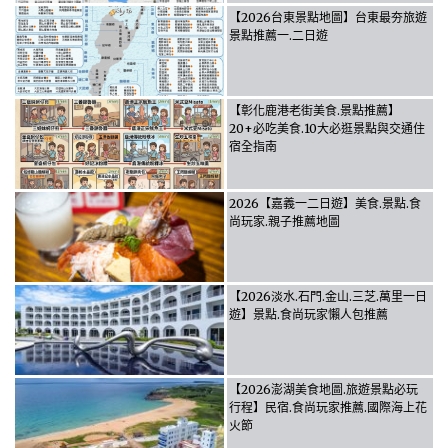
【2026台東景點地圖】台東最夯旅遊
景點推薦一.二日遊
【彰化鹿港老街美食.景點推薦】
20+必吃美食.10大必逛景點與交通住
宿全指南
2026【嘉義一二日遊】美食.景點.食
尚玩家.親子推薦地圖
【2026淡水.石門.金山.三芝.萬里一日
遊】景點.食尚玩家懶人包推薦
【2026澎湖美食地圖.旅遊景點必玩
行程】民宿.食尚玩家推薦.國際海上花
火節