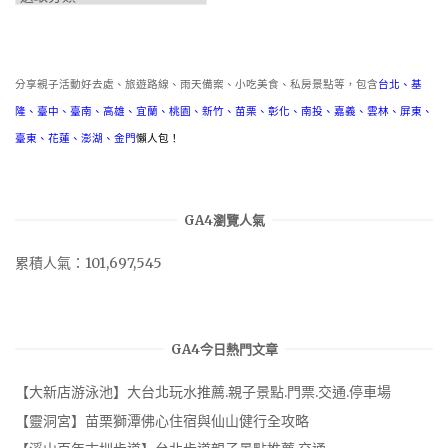
類
分享親子活動好去處、旅遊路線、雨天備案、小吃美食、私房景點等，包含
台北
、
基
隆
、
臺中
、
臺南
、
高雄
、
宜蘭
、
桃園
、
新竹
、
苗栗
、
彰化
、
南投
、
嘉義
、
雲林
、
屏東
、
臺東
、
花蓮
、
澎湖
、
金門
懶人包！
GA4瀏覽人氣
累積人氣：101,697,545
GA4今日熱門文章
【大新店游泳池】大台北玩水推薦.親子景點.門票.交通.停車場
【靈洞宮】苗栗獅潭佛心住宿與仙山健行全攻略