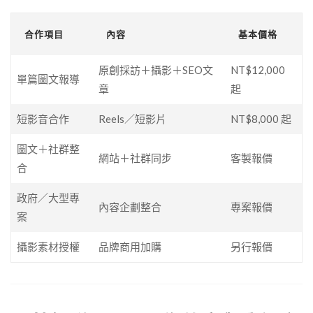
合作項目
內容
基本價格
原創採訪＋攝影＋SEO文
NT$12,000
單篇圖文報導
章
起
短影音合作
Reels／短影片
NT$8,000 起
圖文＋社群整
網站＋社群同步
客製報價
合
政府／大型專
內容企劃整合
專案報價
案
攝影素材授權
品牌商用加購
另行報價