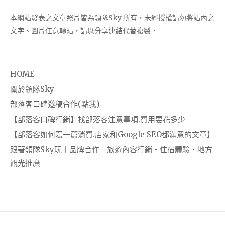
本網站發表之文章照片皆為領隊Sky 所有，未經授權請勿將站內之
文字、圖片任意轉貼，請以分享連結代替複製．
HOME
關於領隊Sky
部落客口碑邀稿合作(點我)
【部落客口碑行銷】找部落客注意事項.費用要花多少
【部落客如何寫一篇消費.店家和Google SEO都滿意的文章】
跟著領隊Sky玩｜品牌合作｜旅遊內容行銷・住宿體驗・地方
觀光推廣