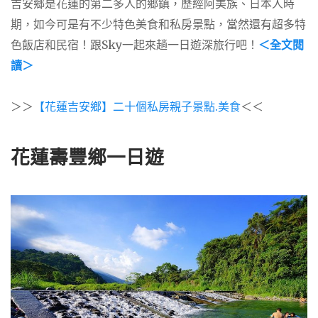
吉安鄉是花蓮的第二多人的鄉鎮，歷經阿美族、日本人時
期，如今可是有不少特色美食和私房景點，當然還有超多特
色飯店和民宿！跟Sky一起來趟一日遊深旅行吧！
＜全文閱
讀＞
＞＞
【花蓮吉安鄉】二十個私房親子景點.美食
＜＜
花蓮壽豐鄉一日遊