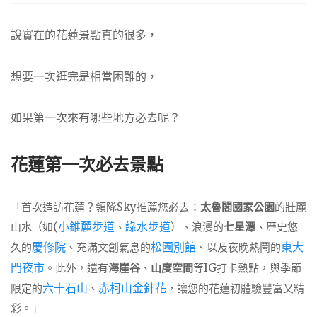
說實在的花蓮景點真的很多，
想要一次逛完是相當困難的，
如果第一次來有哪些地方必去呢？
花蓮第一次必去景點
「首次造訪花蓮？領隊Sky推薦您必去：
太魯閣國家公園
的壯麗
(
小錐麓步道
綠水步道
山水（如
、
）、浪漫的
七星潭
、歷史悠
慶修院
松園別館
東大
久的
、充滿文創氣息的
、以及夜晚熱鬧的
門夜市
。此外，還有
海崖谷
、
山度空間
等IG打卡熱點，與季節
六十石山
赤柯山金針花
限定的
、
，讓您的花蓮初體驗豐富又精
彩。」