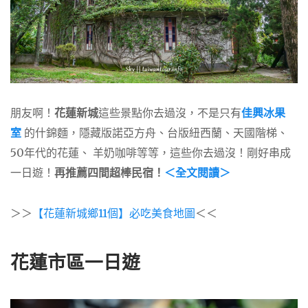
朋友啊！
花蓮新城
這些景點你去過沒，不是只有
佳興冰果
室
的什錦麵，隱藏版諾亞方舟、台版紐西蘭、天國階梯、
50年代的花蓮、 羊奶咖啡等等，這些你去過沒！剛好串成
一日遊！
再推薦四間超棒民宿！
＜全文閱讀＞
＞＞
【花蓮新城鄉11個】必吃美食地圖
＜＜
花蓮市區一日遊