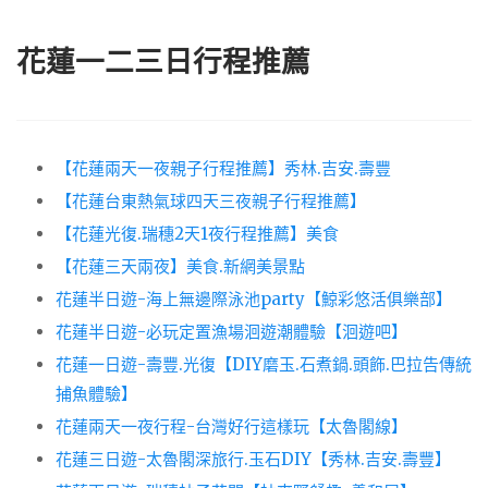
花蓮一二三日行程推薦
【花蓮兩天一夜親子行程推薦】秀林.吉安.壽豐
【花蓮台東熱氣球四天三夜親子行程推薦】
【花蓮光復.瑞穗2天1夜行程推薦】美食
【花蓮三天兩夜】美食.新網美景點
花蓮半日遊-海上無邊際泳池party【鯨彩悠活俱樂部】
花蓮半日遊-必玩定置漁場洄遊潮體驗【洄遊吧】
花蓮一日遊-壽豐.光復【DIY磨玉.石煮鍋.頭飾.巴拉告傳統
捕魚體驗】
花蓮兩天一夜行程-台灣好行這樣玩【太魯閣線】
花蓮三日遊-太魯閣深旅行.玉石DIY【秀林.吉安.壽豐】