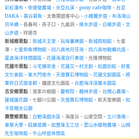
彩虹瀑布
、
崇德瑩農場
、
米亞丸溪
、
pony cafe咖啡
、
台泥
DAKA
、
慕谷慕魚
、太魯閣遊客中心、
小錐麓步道
、
布洛灣山
月吊橋
、長春祠、燕子口、九曲洞、
綠水步道
、
白楊步道
、
文
山步道
、祥德寺
新城鄉景點：
新城天主堂
、
玩味蕃樂園
、
新城照相館
、七星
潭、
七星柴魚博物館
、
四八高地月牙灣
、
四八高地戰備坑道、
曼波海洋休閒園區
、
花蓮海濱自行車道
、光隆博物館
花蓮市景點：
斗宅揀茶舍
、
花蓮又一村文創
、
松園別館
、
好客
文化會館
、
東大門夜市
、
天億寶石博物館
、
花蓮文創園區
、
將
軍府日式宿舍群
、鐵道文化園區、
台肥海洋深層水園區
吉安鄉景點：
張家の樹園、
慶修院
、
楓林步道
、
台開心農場
、
蓮城蓮花園
、七腳川公園、
天億寶石博物館
、新天堂樂園、
知
卡宣親水公園
壽豐鄉景點：
白鮑溪戲水區
、海崖谷、山度空間、
立川漁場
、
東華大學
、
鈺展苗圃
、
如豐琢玉工坊
、
雲山水植物農場
、
山姆
先生咖啡館
、
牛山呼庭休閒區