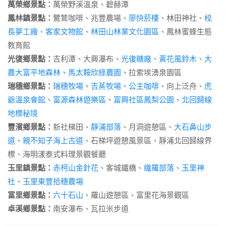
萬榮鄉景點：
萬榮野溪溫泉、碧赫潭
鳳林鎮景點：
鷺鷥咖啡、兆豐農場、
廖快菸樓
、林田神社、
校
長夢工廠、客家文物館
、
林田山林業文化園區
、鳳林蜜蜂生態
教育館
光復鄉景點：
吉利潭、大興瀑布、
光復糖廠
、
黃花風鈴木
、
大
農大富平地森林
、
馬太鞍欣綠農園
、拉索埃湧泉園區
瑞穗鄉景點：
瑞穗牧場
、
吉蒸牧場
、
公主咖啡
、向上泛舟、
虎
爺溫泉會館
、
富源森林遊樂區
、
富興社區鳳梨公園
、
北回歸線
地標秘境
豐濱鄉景點：
新社梯田、
靜浦部落
、月洞遊憩區、
大石鼻山步
道
、
親不知子海上古道
、石梯坪遊憩風景區、靜浦北回歸線界
標、海明漾泰式料理景觀餐廳
玉里鎮景點：
赤柯山金針花
、客城鐵橋、
織羅部落
、
玉里神
社
、
玉里東豐拾穗農場
富里鄉景點：
六十石山
、羅山遊憩區、富里花海景觀區
卓溪鄉景點：
南安瀑布、瓦拉米步道