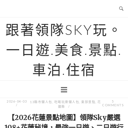
Skip
to
content
跟著領隊SKY玩。
一日遊.美食.景點.
車泊.住宿
2026-04-03
5
13縣市懶人包
,
吃喝玩樂懶人包
,
東部景點
,
花
COMMENTS
蓮縣
【2026花蓮景點地圖】領隊Sky嚴選
108+花蓮秘境，最強一日遊、二日遊行