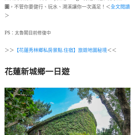
圖
，不管你要健行、玩水、溯溪讓你一次滿足！＜
全文閱讀
＞
PS：太魯閣目前修復中
＞＞
【花蓮秀林鄉私房景點.住宿】旅遊地圖秘境
＜＜
花蓮新城鄉一日遊