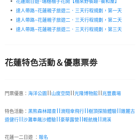
花蓮兩日遊-瑞穗柚子花開【柚來野餐趣-養和屋】
達人帶路~花蓮親子旅遊二．三天行程規劃，第一天
達人帶路~花蓮親子旅遊二．三天行程規劃，第二天
達人帶路~花蓮親子旅遊二．三天行程規劃，第三天
花蓮特色活動＆優惠票劵
門票優惠：
海洋公園
||
山度空間
||
光隆博物館
||
兆豐農場
特色活動：
黑熊森林踏查||滑翔傘飛行||樹頂探險體驗||錐麓古
道健行||沙灘車飆沙體驗||豪華露營||輕航機||溯溪
花蓮一二日遊 ：
報名