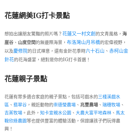
花蓮網美IG打卡景點
花蓮又一村文創
想拍出讓朋友驚豔的照片嗎？
的文青風格，
海
布洛灣山月吊橋
崖谷
、
山度空間
的無邊際海景，
的宏偉視野，
慶修院
六十石山
、
赤柯山金
以及
的日式禪意，還有金針花季時
針花
的花海盛宴，絕對是你的IG打卡首選！
花蓮親子景點
花蓮有眾多適合家庭的親子景點，包括可戲水的
三棧溪戲水
區
、
翡翠谷
，親近動物的
崇德瑩農場
、
兆豐農場
、
瑞穗牧場
、
吉蒸牧場
。此外，
知卡宣親水公園
、
大農大富平地森林
、
馬太
鞍欣綠農園
等也提供豐富的體驗活動，保證讓孩子們玩得盡
興！