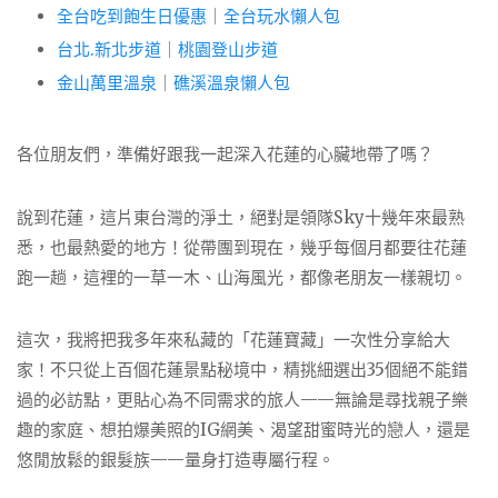
全台吃到飽生日優惠
｜
全台玩水懶人包
台北.新北步道
｜
桃園登山步道
金山萬里溫泉
｜
礁溪溫泉懶人包
各位朋友們，準備好跟我一起深入花蓮的心臟地帶了嗎？
說到花蓮，這片東台灣的淨土，絕對是領隊Sky十幾年來最熟
悉，也最熱愛的地方！從帶團到現在，幾乎每個月都要往花蓮
跑一趟，這裡的一草一木、山海風光，都像老朋友一樣親切。
這次，我將把我多年來私藏的「花蓮寶藏」一次性分享給大
家！不只從上百個花蓮景點秘境中，精挑細選出35個絕不能錯
過的必訪點，更貼心為不同需求的旅人——無論是尋找親子樂
趣的家庭、想拍爆美照的IG網美、渴望甜蜜時光的戀人，還是
悠閒放鬆的銀髮族——量身打造專屬行程。