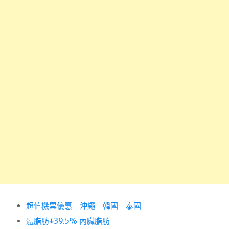
超值機票優惠
｜
沖繩
｜
韓國
｜
泰國
體脂肪↓39.5% 內臟脂肪