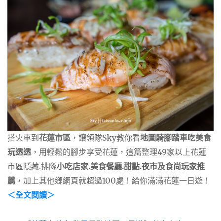
搭火車到
花蓮市區
，讓領隊Sky教你看
地圖騎腳踏車吃美食
玩透透
，用輕鬆的腳步享受花蓮，這篇整理49家以上花蓮
市區隱藏.排隊
小吃店家.美食餐廳.甜點.夜市及食尚玩家推
薦
，加上其他鄉網頁就超過100處！給你滿滿花蓮一日遊！
＜全文閱讀＞