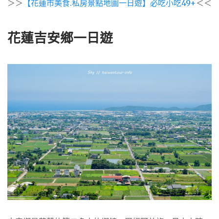
＞＞
【花蓮市美食.私房景點地圖一日遊】必吃小吃49+
＜＜
花蓮吉安鄉一日遊