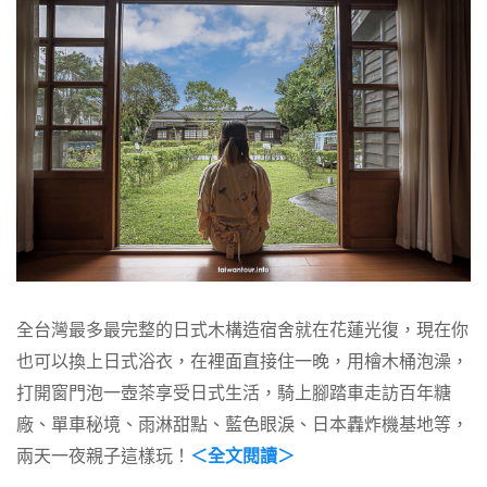
全台灣最多最完整的日式木構造宿舍就在花蓮光復，現在你
也可以換上日式浴衣，在裡面直接住一晚，用檜木桶泡澡，
打開窗門泡一壺茶享受日式生活，騎上腳踏車走訪百年糖
廠、單車秘境、雨淋甜點、藍色眼淚、日本轟炸機基地等，
兩天一夜親子這樣玩！
＜全文閱讀＞