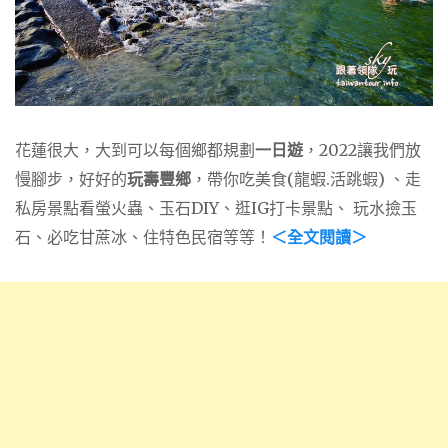
花蓮很大，大到可以每個鄉都規劃
一日遊
，2022讓我們放
慢腳步，好好的
玩壽豐鄉
，帶你吃美食(龍蝦.活跳蝦) 、走
私房景點看螢火蟲、玉石DIY、逛IG打卡景點、 玩水撿玉
石、必吃甘蔗冰、住特色民宿等等！
＜全文閱讀＞