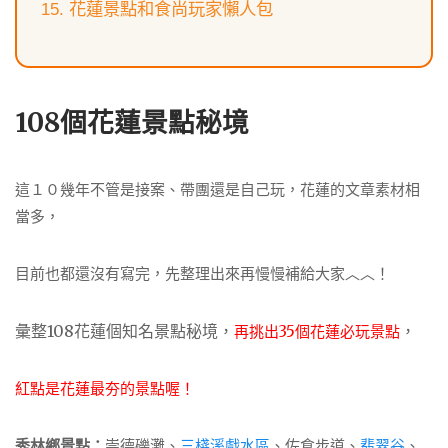
花蓮景點和食尚玩家懶人包
108個花蓮景點秘境
這１０幾年不管是接案、帶團還是自己玩，花蓮的文章素材相
當多，
目前也都還沒有寫完，先整理出來再慢慢補給大家︿︿！
彙整108花蓮個知名景點秘境，
，
再挑出35個花蓮必玩景點
紅點是花蓮最夯的景點喔！
秀林鄉景點：
崇德礫灘、
三棧溪戲水區
、佐倉步道、
翡翠谷
、