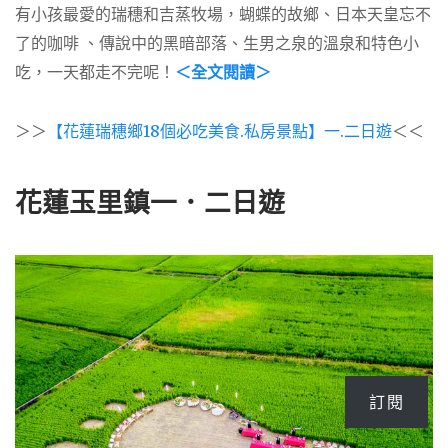
有小孩最愛的瑞穗和吉蒸牧場，蝴蝶的故鄉、日本天皇忘不
了的咖啡 、傳說中的黑暗部落、生男之泉的溫泉和特色小
吃，一天都走不完呢！
＜全文閱讀＞
＞＞
【花蓮瑞穗鄉18個必吃美食.私房景點】一.二日遊
＜＜
花蓮玉里鎮一．二日遊
訂閱