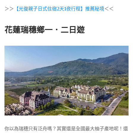
＞＞
【光復親子日式住宿2天1夜行程】推薦秘境
＜＜
花蓮瑞穗鄉一．二日遊
你以為瑞穗只有泛舟嗎？其實還是全國最大柚子產地呢！還