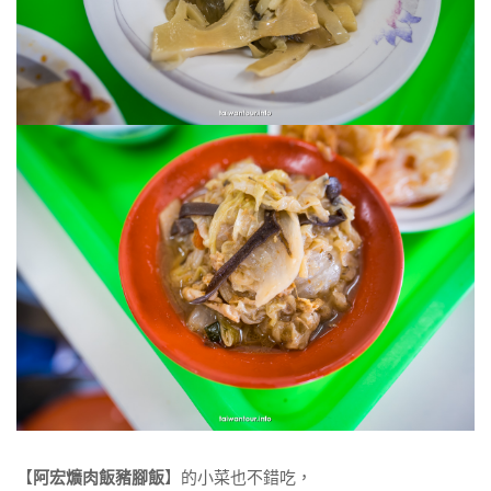
【
阿宏爌肉飯豬腳飯
】的小菜也不錯吃，