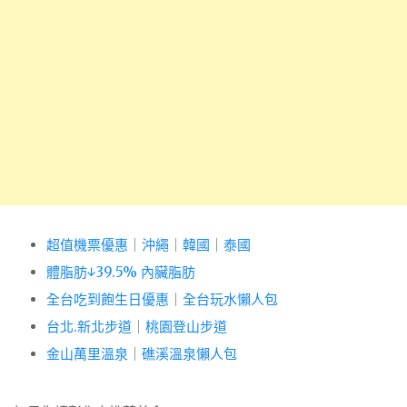
超值機票優惠
｜
沖繩
｜
韓國
｜
泰國
體脂肪↓39.5% 內臟脂肪
全台吃到飽生日優惠
｜
全台玩水懶人包
台北.新北步道
｜
桃園登山步道
金山萬里溫泉
｜
礁溪溫泉懶人包