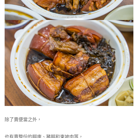
除了賣便當之外，
也有賣整份的腳庫、豬腳和東坡肉等，