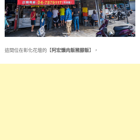
這間位在彰化花壇的【
阿宏爌肉飯豬腳飯
】，