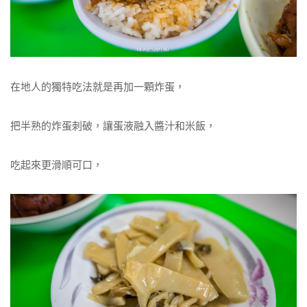
在地人的獨特吃法就是再加一顆炸蛋，
把半熟的炸蛋刺破，讓蛋液融入醬汁和米飯，
吃起來更滑順可口，