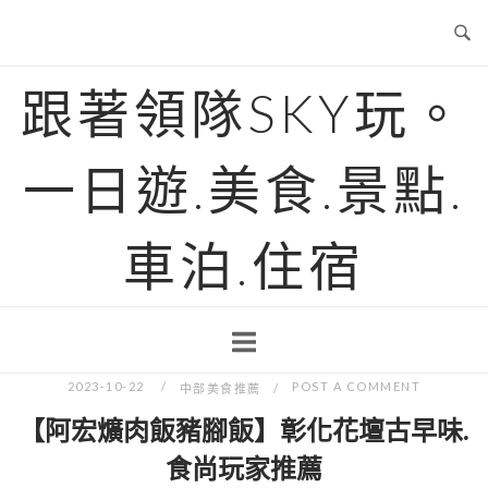
Skip
to
content
跟著領隊SKY玩。
一日遊.美食.景點.
車泊.住宿
2023-10-22
POST A COMMENT
中部美食推薦
【阿宏爌肉飯豬腳飯】彰化花壇古早味.
食尚玩家推薦