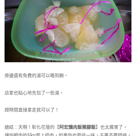
旁邊還有免費的湯可以喝到飽，
店家也貼心地先包了一些湯，
趕時間直接拿走就可以了！
總結：天啊！彰化花壇的【
阿宏爌肉飯豬腳飯
】也太厲害了，
讓怕肥肉的Sky愛上控肉，如果你也愛這一味，千萬不要錯過，