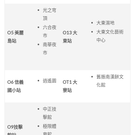
光之穹
頂
大東濕地
六合夜
大東文化藝術
O5 美麗
O13 大
市
中心
島站
東站
南華夜
市
舊振南漢餅文
逍遙園
O6 信義
OT1 大
化館
國小站
寮站
中正技
擊館
極限體
O9技擊
育館
館站