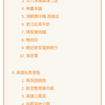
斗六冰城旗津二店
神農本舖
頂鮮擔仔麵 高雄店
老江紅茶牛奶
陳家豬肉麵
鴨肉珍
魏記麥芽膏餅乾行
海忠寶
高雄私房景點
再見捌捌陸
航空教育展示館
高雄三鳳宮
中都濕地公園