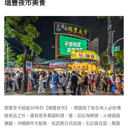
瑞豐夜市美食
開業至今超過30年的【瑞豐夜市】，裡面除了有在地人必吃傳
統老店之外，還有很多異國料理，像：莊記海鮮粥、火魂德國
豬腳、沖繩酥炸大魷魚、岩武將日式岩燒、石記臭豆腐、萬國