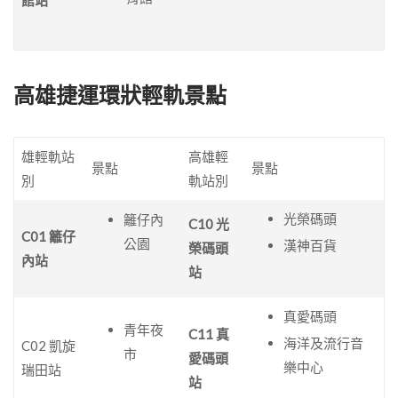
高雄捷運環狀輕軌景點
雄輕軌站
高雄輕
景點
景點
別
軌站別
光榮碼頭
籬仔內
C10 光
C01 籬仔
公園
漢神百貨
榮碼頭
內站
站
真愛碼頭
青年夜
C11 真
海洋及流行音
C02 凱旋
市
愛碼頭
樂中心
瑞田站
站