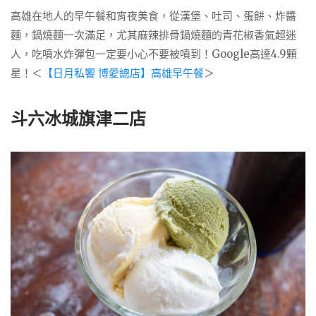
高雄在地人的早午餐和宵夜美食，從漢堡、吐司、蛋餅、炸醬
麵，鍋燒麵一次滿足，尤其麻辣排骨鍋燒麵的青花椒香氣超迷
人，吃噴水炸彈包一定要小心不要被噴到！Google高達4.9顆
星！＜
【日月私饗 博愛總店】高雄早午餐
＞
斗六冰城旗津二店