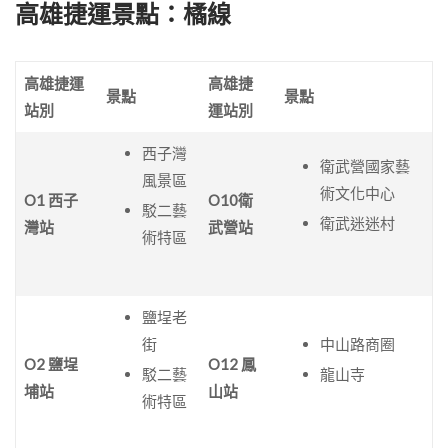
高雄捷運景點：橘線
高雄捷運
高雄捷
景點
景點
站別
運站別
西子灣
衛武營國家藝
風景區
術文化中心
O1 西子
O10衛
駁二藝
衛武迷迷村
灣站
武營站
術特區
鹽埕老
街
中山路商圈
O2 鹽埕
O12 鳳
駁二藝
龍山寺
埔站
山站
術特區