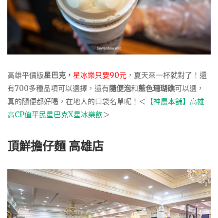
高雄平價版
星巴克，
星冰樂只要90元
，夏天來一杯就對了！還
有700多種品項可以選擇，還有
隨便泡
和
藍色珊瑚礁
可以選，
真的隨便都好喝，在地人的口袋名單呢！＜
【神農本舖】高雄
高CP值平民星巴克X星冰樂飲
＞
頂鮮擔仔麵 高雄店