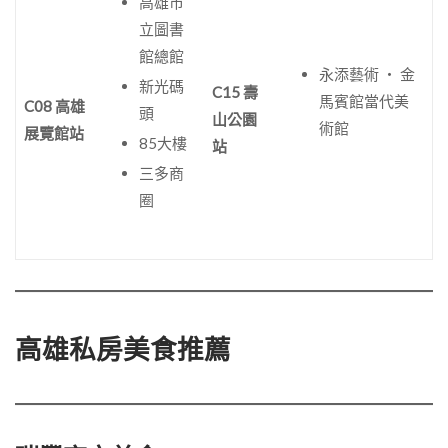
高雄市
立圖書
館總館
永添藝術 ‧ 金
新光碼
C15 壽
馬賓館當代美
C08 高雄
頭
山公園
術館
展覽館站
85大樓
站
三多商
圈
高雄私房美食推薦