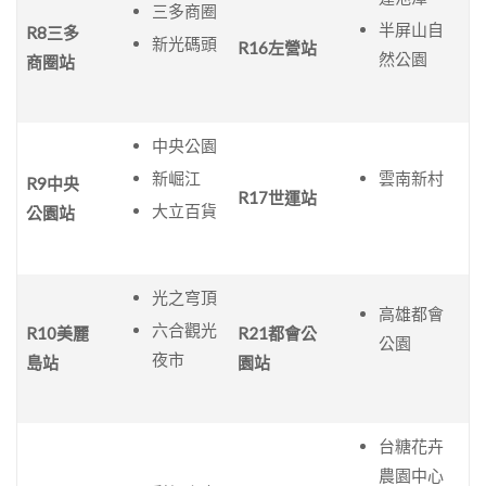
三多商圈
半屏山自
R8
三多
新光碼頭
R16
左營站
然公園
商圈站
中央公園
新崛江
雲南新村
R9
中央
R17
世運站
大立百貨
公園站
光之穹頂
高雄都會
六合觀光
R10
美麗
R21
都會公
公園
夜市
島站
園站
台糖花卉
農園中心