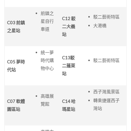
前鎮之
駁二藝術特區
C12 駁
星自行
C03 前鎮
大港橋
二大義
車道
之星站
站
統一夢
C13駁
時代購
駁二藝術特區
C05 夢時
二蓬萊
物中心
代站
站
西子灣風景區
高雄展
轉乘捷運西子
C07 軟體
C14 哈
覽館
灣站
園區站
瑪星站