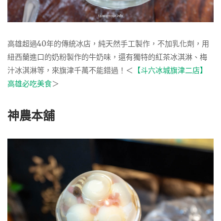
高雄超過40年的傳統冰店，純天然手工製作，不加乳化劑，用
紐西蘭進口的奶粉製作的牛奶味，還有獨特的紅茶冰淇淋、梅
汁冰淇淋等，來旗津千萬不能錯過！＜
【斗六冰城旗津二店】
高雄必吃美食
＞
神農本舖