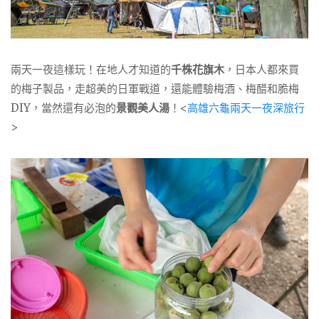
兩天一夜這樣玩！在地人才知道的
千株花旗木
，日本人都來買
的梅子製品，走超美的日軍戰道，還能體驗梅酒、梅醋和脆梅
DIY，當然還有必泡的
景觀美人湯
！<
高雄六龜兩天一夜深旅行
>