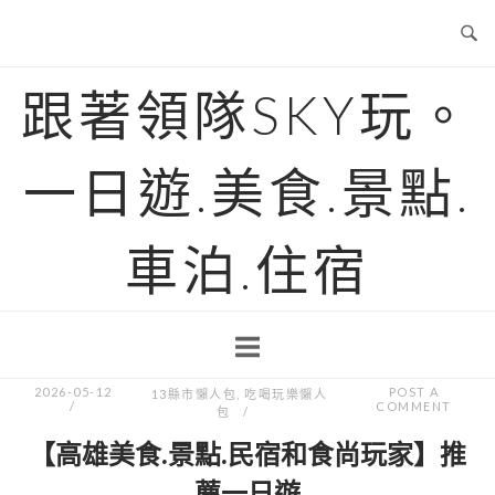
Skip
to
content
跟著領隊SKY玩。
一日遊.美食.景點.
車泊.住宿
2026-05-12
POST A
13縣市懶人包
,
吃喝玩樂懶人
COMMENT
包
【高雄美食.景點.民宿和食尚玩家】推
薦一日遊