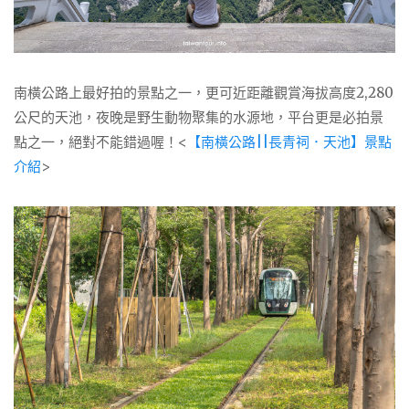
南橫公路上最好拍的景點之一，更可近距離觀賞海拔高度2,280
公尺的天池，夜晚是野生動物聚集的水源地，平台更是必拍景
點之一，絕對不能錯過喔！<
【南橫公路||長青祠．天池】景點
介紹
>