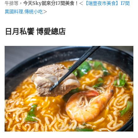
牛排等，
今天Sky就來分17間美食！
＜
【瑞豐夜市美食】17間
異國料理.傳統小吃
＞
日月私饗 博愛總店