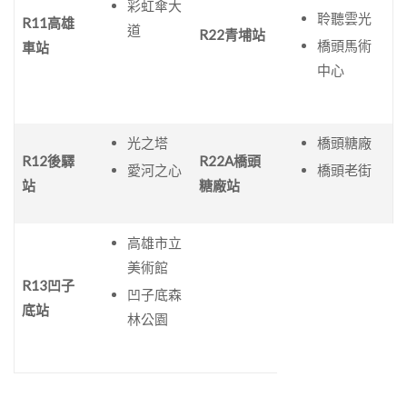
彩虹傘大
聆聽雲光
R11
高雄
道
R22
青埔站
橋頭馬術
車站
中心
光之塔
橋頭糖廠
R12
後驛
R22A
橋頭
愛河之心
橋頭老街
站
糖廠站
高雄市立
美術館
R13
凹子
凹子底森
底站
林公園