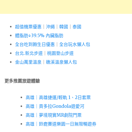
超值機票優惠
｜
沖繩
｜
韓國
｜
泰國
體脂肪↓39.5% 內臟脂肪
全台吃到飽生日優惠
｜
全台玩水懶人包
台北.新北步道
｜
桃園登山步道
金山萬里溫泉
｜
礁溪溫泉懶人包
更多推薦旅遊體驗
高雄｜高雄捷運/輕軌 1、2日套票
高雄｜貢多拉Gondola遊愛河
高雄｜夢境現實MR劇院門票
高雄｜鈴鹿賽道樂園一日無限暢遊券