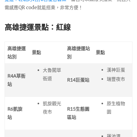
需感應QR code就能搭乘，非常方便！
高雄捷運景點：紅線
高雄捷運
高雄捷運站
景點
景點
站別
別
漢神巨蛋
大魯閣草
R4A
草衙
衙道
瑞豐夜市
R14
巨蛋站
站
凱旋觀光
原生植物
R6
凱旋
R15
生態園
夜市
園
站
區站
蓮池潭