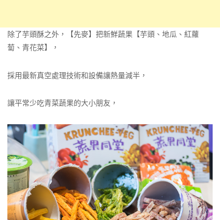
除了芋頭酥之外，【先麥】把新鮮蔬果【芋頭、地瓜、紅蘿
蔔、青花菜】，
採用最新真空處理技術和設備讓熱量減半，
讓平常少吃青菜蔬果的大小朋友，