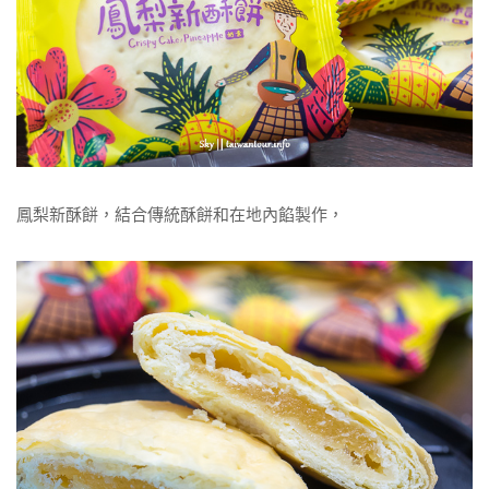
鳳梨新酥餅，結合傳統酥餅和在地內餡製作，