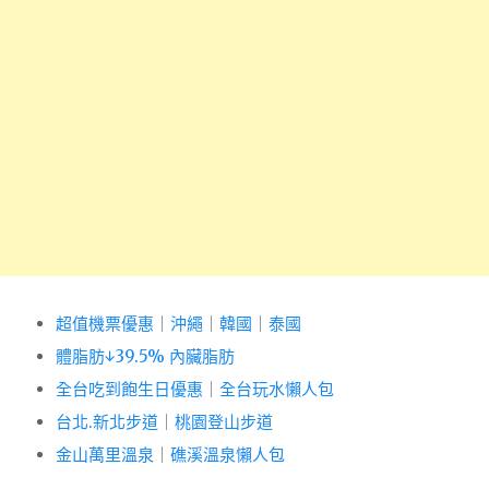
超值機票優惠
｜
沖繩
｜
韓國
｜
泰國
體脂肪↓39.5% 內臟脂肪
全台吃到飽生日優惠
｜
全台玩水懶人包
台北.新北步道
｜
桃園登山步道
金山萬里溫泉
｜
礁溪溫泉懶人包