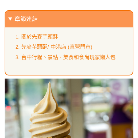
章節連結
關於先麥芋頭酥
先麥芋頭酥/ 中港店 (直營門市)
台中行程、景點．美食和食尚玩家懶人包