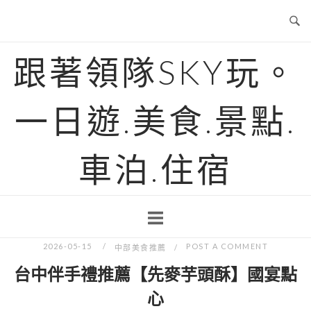
Skip
to
content
跟著領隊SKY玩。
一日遊.美食.景點.
車泊.住宿
2026-05-15
POST A COMMENT
中部美食推薦
台中伴手禮推薦【先麥芋頭酥】國宴點
心