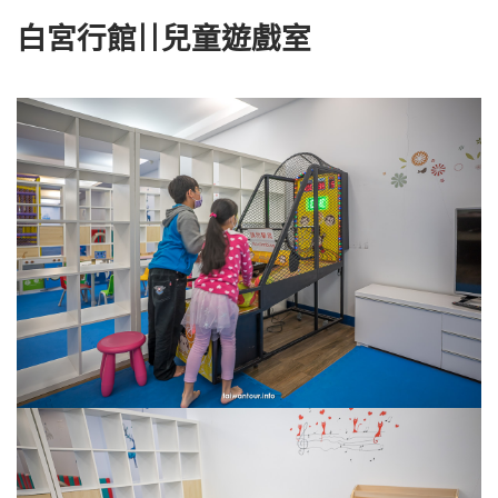
白宮行館||兒童遊戲室