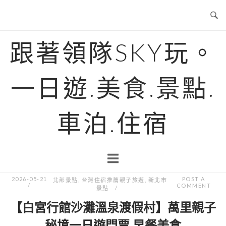
Skip
to
content
跟著領隊SKY玩。
一日遊.美食.景點.
車泊.住宿
2026-05-21
POST A
北部景點
,
台灣住宿推薦親子旅遊
,
新北市
COMMENT
景點
【白宮行館沙灘溫泉渡假村】萬里親子
秘境一日遊門票.早餐美食