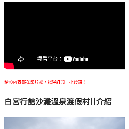
精彩內容都在影片裡，記得訂閱＋小鈴鐺！
白宮行館沙灘溫泉渡假村||介紹