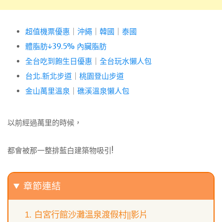
超值機票優惠
｜
沖繩
｜
韓國
｜
泰國
體脂肪↓39.5% 內臟脂肪
全台吃到飽生日優惠
｜
全台玩水懶人包
台北.新北步道
｜
桃園登山步道
金山萬里溫泉
｜
礁溪溫泉懶人包
以前經過萬里的時候，
都會被那一整排藍白建築物吸引!
章節連結
白宮行館沙灘溫泉渡假村||影片