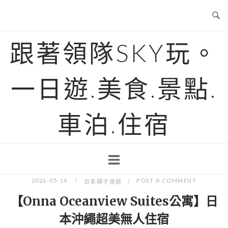
Skip
to
content
跟著領隊SKY玩。
一日遊.美食.景點.
車泊.住宿
2026-05-14
POST A COMMENT
日本親子旅遊
【Onna Oceanview Suites公寓】日
本沖繩超美無人住宿