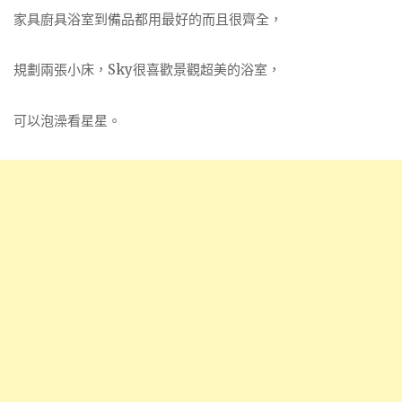
家具廚具浴室到備品都用最好的而且很齊全，
規劃兩張小床，Sky很喜歡景觀超美的浴室，
可以泡澡看星星。