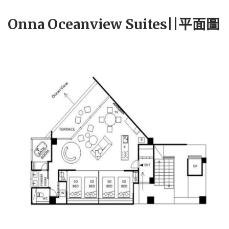
Onna Oceanview Suites||平面圖