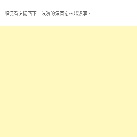
順便看夕陽西下，浪漫的氛圍愈來越濃厚，