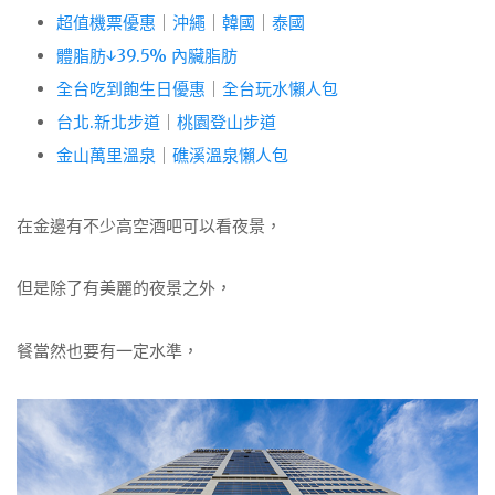
超值機票優惠
｜
沖繩
｜
韓國
｜
泰國
體脂肪↓39.5% 內臟脂肪
全台吃到飽生日優惠
｜
全台玩水懶人包
台北.新北步道
｜
桃園登山步道
金山萬里溫泉
｜
礁溪溫泉懶人包
在金邊有不少高空酒吧可以看夜景，
但是除了有美麗的夜景之外，
餐當然也要有一定水準，