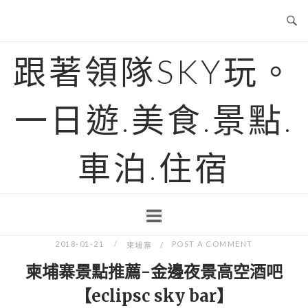
Skip
to
content
跟著領隊SKY玩。
一日遊.美食.景點.
車泊.住宿
2018-01-21
POST A COMMENT
柬埔寨
柬埔寨景點推薦-金邊夜景高空酒吧
【eclipsc sky bar】