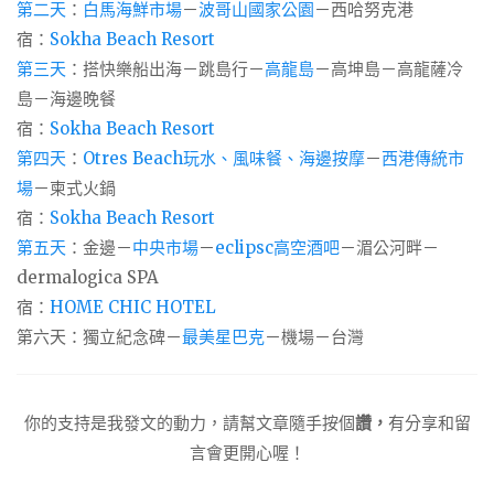
第二天
：
白馬海鮮市場
－
波哥山國家公園
－西哈努克港
宿：
Sokha Beach Resort
第三天
：搭快樂船出海－跳島行－
高龍島
－高坤島－高龍薩冷
島－海邊晚餐
宿：
Sokha Beach Resort
第四天
：
Otres Beach玩水、風味餐、海邊按摩
－
西港傳統市
場
－柬式火鍋
宿：
Sokha Beach Resort
第五天
：金邊－
中央市場
－
eclipsc高空酒吧
－湄公河畔－
dermalogica SPA
宿：
HOME CHIC HOTEL
第六天：獨立紀念碑－
最美星巴克
－機場－台灣
你的支持是我發文的動力，請幫文章隨手按個
讚，
有分享和留
言會更開心喔！