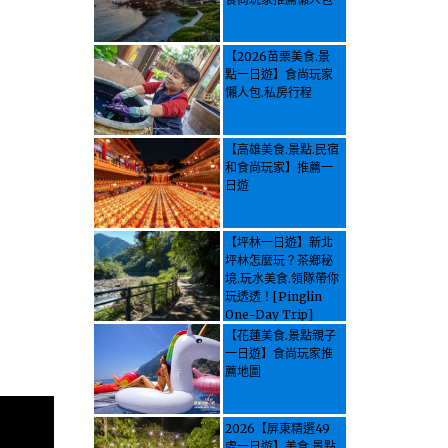
【2026苗栗美食.景
點一日遊】食尚玩家
懶人包.私房行程
【高雄美食.景點.民宿
和食尚玩家】推薦一
日遊
【坪林一日遊】新北
坪林怎麼玩？茶鄉秘
境.玩水美食.領隊帶你
玩透透！[Pinglin
One-Day Trip]
How to explore
【花蓮美食.景點親子
Pinglin, New
一日遊】食尚玩家推
Taipei? Tea Village
薦地圖
Secrets, Water
Activities & Food,
Let the guide take
2026【屏東精選49
you through it all!
處一日遊】美食.景點.