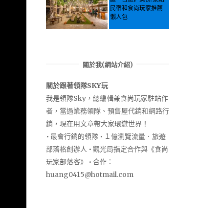
民宿和食尚玩家推薦
懶人包
關於我(網站介紹)
關於跟著領隊SKY玩
我是領隊Sky，總編輯兼食尚玩家駐站作
者，當過業務領隊、預售屋代銷和網路行
銷，現在用文章帶大家環遊世界！
• 最會行銷的領隊 • １億瀏覽流量．旅遊
部落格創辦人 • 觀光局指定合作與《食尚
玩家部落客》 • 合作：
huang0415@hotmail.com