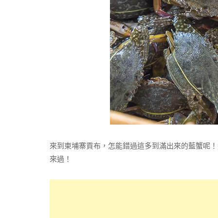
來到柬埔寨貢布，怎能錯過這多到滿出來的藍蟹呢！
來過！