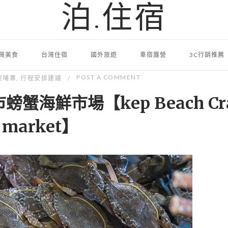
泊.住宿
灣美食
台灣住宿
國外旅遊
車宿露營
3C行銷推薦
POST A COMMENT
柬埔寨
,
行程安排建議
蟹海鮮市場【kep Beach Cr
market】