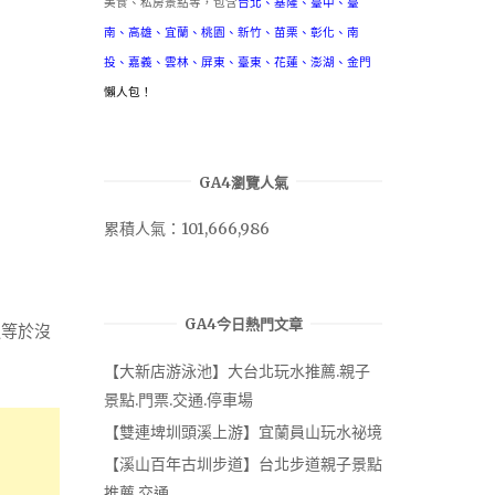
美食、私房景點等，包含
台北
、
基隆
、
臺中
、
臺
南
、
高雄
、
宜蘭
、
桃園
、
新竹
、
苗栗
、
彰化
、
南
投
、
嘉義
、
雲林
、
屏東
、
臺東
、
花蓮
、
澎湖
、
金門
懶人包！
GA4瀏覽人氣
累積人氣：101,666,986
GA4今日熱門文章
過等於沒
【大新店游泳池】大台北玩水推薦.親子
景點.門票.交通.停車場
【雙連埤圳頭溪上游】宜蘭員山玩水祕境
【溪山百年古圳步道】台北步道親子景點
推薦.交通