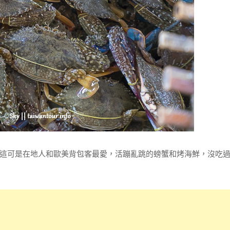
這可是在地人和歐美背包客最愛，活蹦亂跳的螃蟹和烤海鮮，沒吃