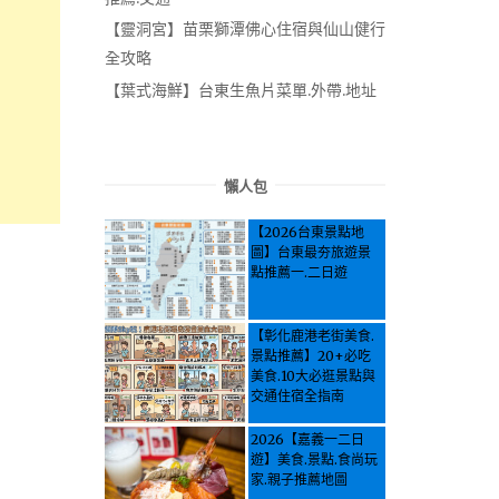
【靈洞宮】苗栗獅潭佛心住宿與仙山健行
全攻略
【葉式海鮮】台東生魚片菜單.外帶.地址
懶人包
【2026台東景點地
圖】台東最夯旅遊景
點推薦一.二日遊
【彰化鹿港老街美食.
景點推薦】20+必吃
美食.10大必逛景點與
交通住宿全指南
2026【嘉義一二日
遊】美食.景點.食尚玩
家.親子推薦地圖