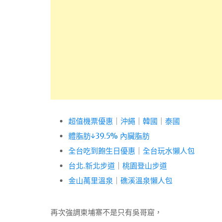
超值機票優惠
｜
沖繩
｜
韓國
｜
泰國
體脂肪↓39.5% 內臟脂肪
全台吃到飽生日優惠
｜
全台玩水懶人包
台北.新北步道
｜
桃園登山步道
金山萬里溫泉
｜
礁溪溫泉懶人包
再次強調柬埔寨不是只有吳哥窟，