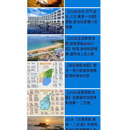
【2026淡水.石門.金
山.三芝.萬里一日遊】
景點.食尚玩家懶人包
推薦
【2026澎湖美食地
圖.旅遊景點必玩行
程】民宿.食尚玩家推
薦.國際海上花火節
【南投景點地圖】兩
天一夜行程美食推薦.
民宿和食尚玩家
【2026宜蘭景點地
圖】宜蘭最夯旅遊景
點推薦一.二日遊
2026【台東景點.美
食一.二日遊】民宿和
食尚玩家推薦懶人包