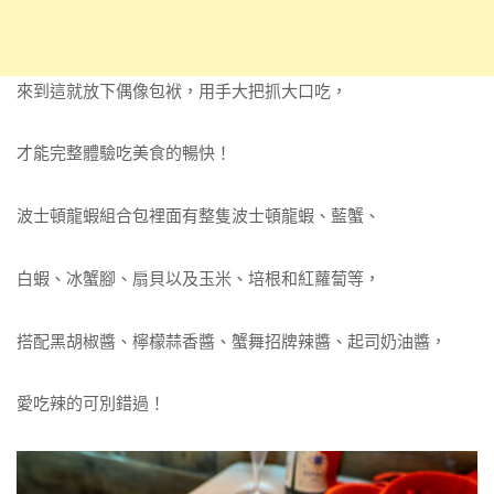
來到這就放下偶像包袱，用手大把抓大口吃，
才能完整體驗吃美食的暢快！
波士頓龍蝦組合包裡面有整隻波士頓龍蝦、藍蟹、
白蝦、冰蟹腳、扇貝以及玉米、培根和紅蘿蔔等，
搭配黑胡椒醬、檸檬蒜香醬、蟹舞招牌辣醬、起司奶油醬，
愛吃辣的可別錯過！