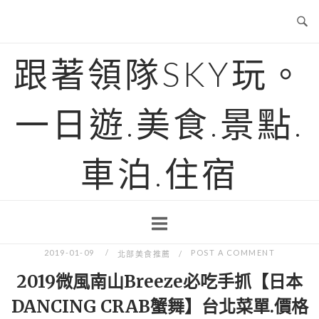
Skip
to
content
跟著領隊SKY玩。
一日遊.美食.景點.
車泊.住宿
2019-01-09
POST A COMMENT
北部美食推薦
2019微風南山Breeze必吃手抓【日本
DANCING CRAB蟹舞】台北菜單.價格