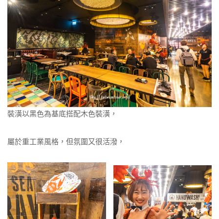
裝潢以黑色為基底搭配木色裝潢，
屬於重工業風格，但氛圍又很活潑，