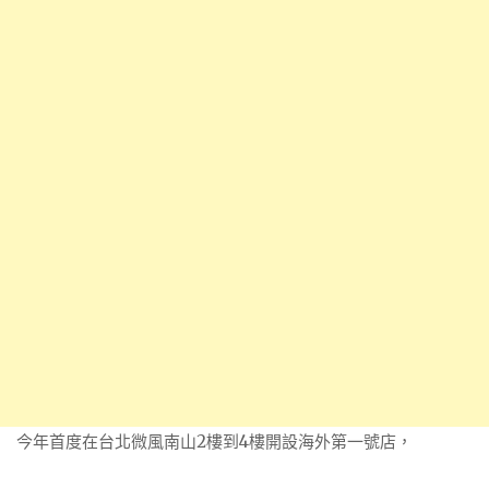
今年首度在台北微風南山2樓到4樓開設海外第一號店，