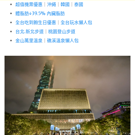
超值機票優惠
｜
沖繩
｜
韓國
｜
泰國
體脂肪↓39.5% 內臟脂肪
全台吃到飽生日優惠
｜
全台玩水懶人包
台北.新北步道
｜
桃園登山步道
金山萬里溫泉
｜
礁溪溫泉懶人包