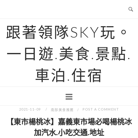
Skip
to
content
跟著領隊SKY玩。
一日遊.美食.景點.
車泊.住宿
2021-11-09
POST A COMMENT
南部美食推薦
【東市楊桃冰】嘉義東市場必喝楊桃冰
加汽水.小吃交通.地址