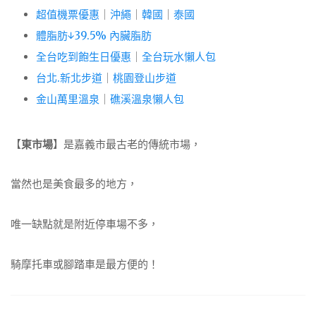
超值機票優惠
｜
沖繩
｜
韓國
｜
泰國
體脂肪↓39.5% 內臟脂肪
全台吃到飽生日優惠
｜
全台玩水懶人包
台北.新北步道
｜
桃園登山步道
金山萬里溫泉
｜
礁溪溫泉懶人包
【
東市場
】是嘉義市最古老的傳統市場，
當然也是美食最多的地方，
唯一缺點就是附近停車場不多，
騎摩托車或腳踏車是最方便的！