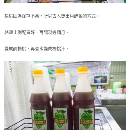
楊桃因為保存不易，所以古人想出用醃製的方式，
糖鹽比例配置好，再釀製幾個月，
變成醃楊桃，再煮水變成楊桃汁，