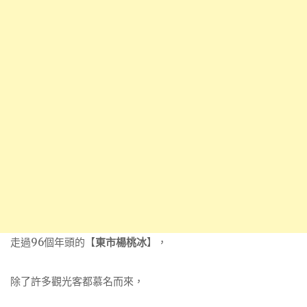
走過96個年頭的【
東市楊桃冰
】，
除了許多觀光客都慕名而來，