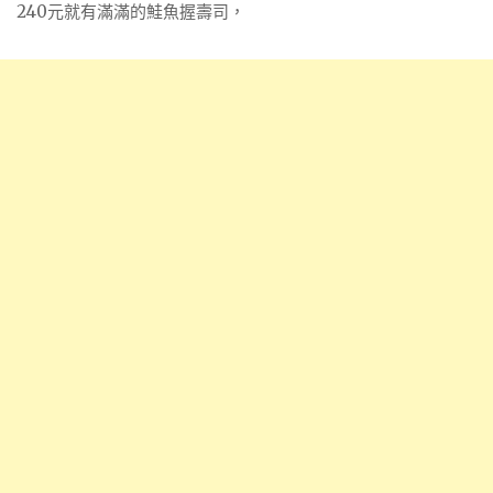
240元就有滿滿的鮭魚握壽司，