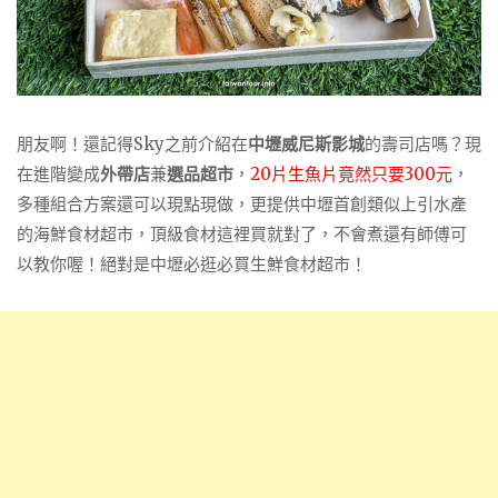
朋友啊！還記得Sky之前介紹在
中壢威尼斯影城
的壽司店嗎？現
在進階變成
外帶店
兼
選品超市
，
20片生魚片竟然只要300元
，
多種組合方案還可以現點現做，更提供中壢首創類似上引水產
的海鮮食材超市，頂級食材這裡買就對了，不會煮還有師傅可
以教你喔！絕對是中壢必逛必買生鮮食材超市！