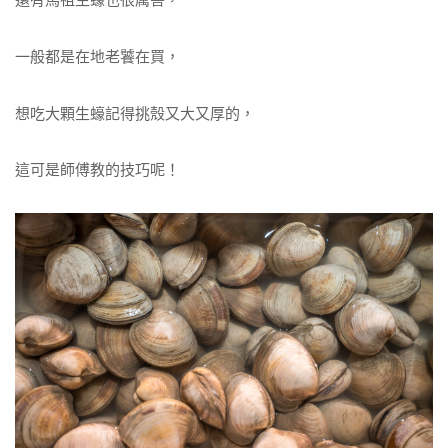
一般都是在地老饕在買，
想吃大顆生蠔記得挑殼又大又厚的，
這可是師傅教的技巧呢！