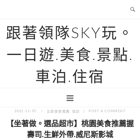
Skip
to
content
跟著領隊SKY玩。
一日遊.美食.景點.
車泊.住宿
2021-11-07
POST A COMMENT
北部美食推薦
,
採訪
【坐著做。選品超市】桃園美食推薦握
壽司.生鮮外帶.威尼斯影城