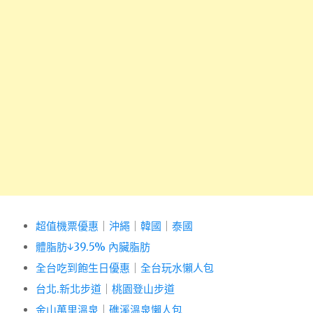
超值機票優惠
｜
沖繩
｜
韓國
｜
泰國
體脂肪↓39.5% 內臟脂肪
全台吃到飽生日優惠
｜
全台玩水懶人包
台北.新北步道
｜
桃園登山步道
金山萬里溫泉
｜
礁溪溫泉懶人包