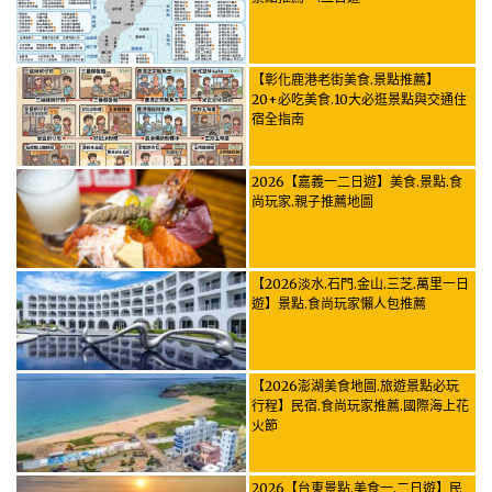
【彰化鹿港老街美食.景點推薦】
20+必吃美食.10大必逛景點與交通住
宿全指南
2026【嘉義一二日遊】美食.景點.食
尚玩家.親子推薦地圖
【2026淡水.石門.金山.三芝.萬里一日
遊】景點.食尚玩家懶人包推薦
【2026澎湖美食地圖.旅遊景點必玩
行程】民宿.食尚玩家推薦.國際海上花
火節
2026【台東景點.美食一.二日遊】民