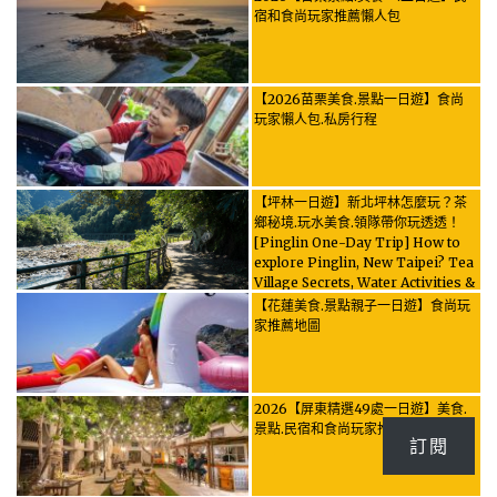
宿和食尚玩家推薦懶人包
【2026苗栗美食.景點一日遊】食尚
玩家懶人包.私房行程
【坪林一日遊】新北坪林怎麼玩？茶
鄉秘境.玩水美食.領隊帶你玩透透！
[Pinglin One-Day Trip] How to
explore Pinglin, New Taipei? Tea
Village Secrets, Water Activities &
Food, Let the guide take you
【花蓮美食.景點親子一日遊】食尚玩
through it all!
家推薦地圖
2026【屏東精選49處一日遊】美食.
景點.民宿和食尚玩家推薦懶人包
訂閱