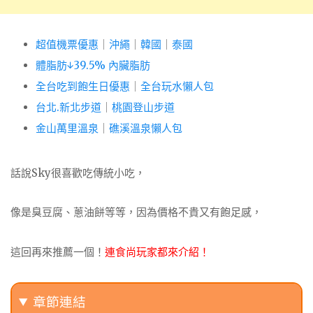
超值機票優惠
｜
沖繩
｜
韓國
｜
泰國
體脂肪↓39.5% 內臟脂肪
全台吃到飽生日優惠
｜
全台玩水懶人包
台北.新北步道
｜
桃園登山步道
金山萬里溫泉
｜
礁溪溫泉懶人包
話說Sky很喜歡吃傳統小吃，
像是臭豆腐、蔥油餅等等，因為價格不貴又有飽足感，
這回再來推薦一個！
連食尚玩家都來介紹！
章節連結