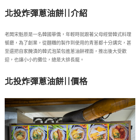
北投炸彈蔥油餅||介紹
老闆宋魁原是一名韓國華僑，年輕時就跟著父母經營韓式料理
餐廳，為了創業，從麵糰的製作到使用的青蔥都十分講究，甚
至還把自家醃漬的韓式泡菜包進蔥油餅裡面，推出後大受歡
迎，也讓小小的攤位，總是大排長龍。
北投炸彈蔥油餅||價格