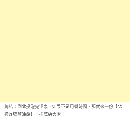
總結：到北投泡完溫泉，如果不是用餐時間，那就來一份【北
投炸彈蔥油餅】，推薦給大家！