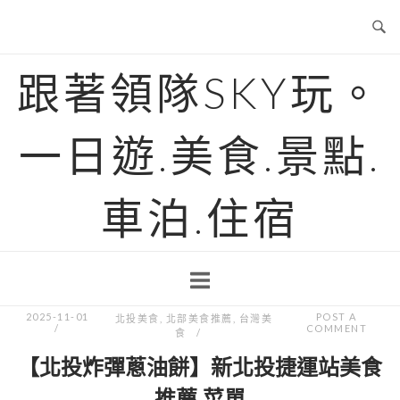
Skip
to
content
跟著領隊SKY玩。
一日遊.美食.景點.
車泊.住宿
2025-11-01
POST A
北投美食
,
北部美食推薦
,
台灣美
COMMENT
食
【北投炸彈蔥油餅】新北投捷運站美食
推薦.菜單