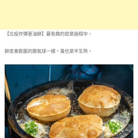
【北投炸彈蔥油餅】最有趣的就是過程中，
餅皮會膨脹的跟氣球一樣，蛋也是半生熟，