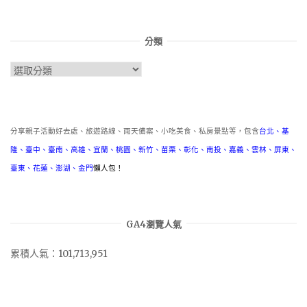
分類
分
類
分享親子活動好去處、旅遊路線、雨天備案、小吃美食、私房景點等，包含
台北
、
基
隆
、
臺中
、
臺南
、
高雄
、
宜蘭
、
桃園
、
新竹
、
苗栗
、
彰化
、
南投
、
嘉義
、
雲林
、
屏東
、
臺東
、
花蓮
、
澎湖
、
金門
懶人包！
GA4瀏覽人氣
累積人氣：101,713,951