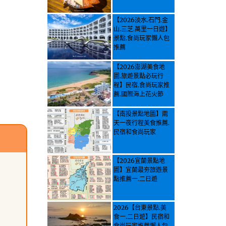
【2026淡水.石門.金
山.三芝.萬里一日遊】
景點.食尚玩家懶人包
推薦
【2026澎湖美食地
圖.旅遊景點必玩行
程】民宿.食尚玩家推
薦.國際海上花火節
【南投景點地圖】兩
天一夜行程美食推薦.
民宿和食尚玩家
【2026宜蘭景點地
圖】宜蘭最夯旅遊景
點推薦一.二日遊
2026【台東景點.美
食一.二日遊】民宿和
食尚玩家推薦懶人包