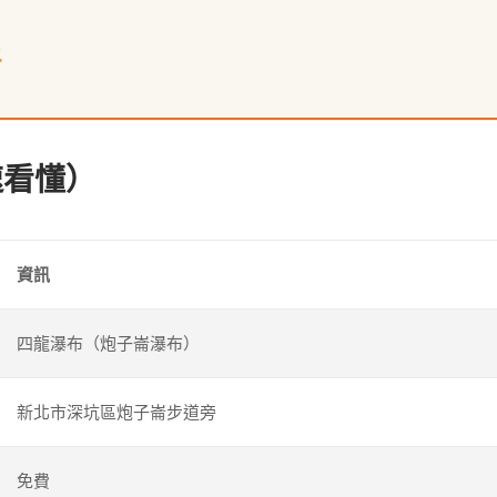
包
速看懂）
資訊
四龍瀑布（炮子崙瀑布）
新北市深坑區炮子崙步道旁
免費