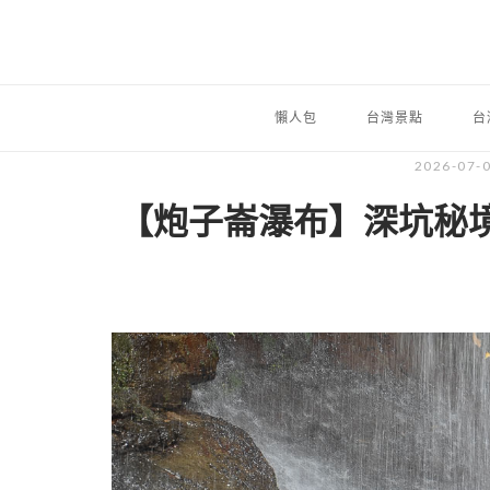
懶人包
台灣景點
台
2026-07-
【炮子崙瀑布】深坑秘境