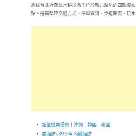
想找台北近郊玩水秘境嗎？位於新北深坑的四龍瀑布
點。這篇整理交通方式、停車資訊、步道路況、玩水
超值機票優惠
｜
沖繩
｜
韓國
｜
泰國
體脂肪↓39.5% 內臟脂肪