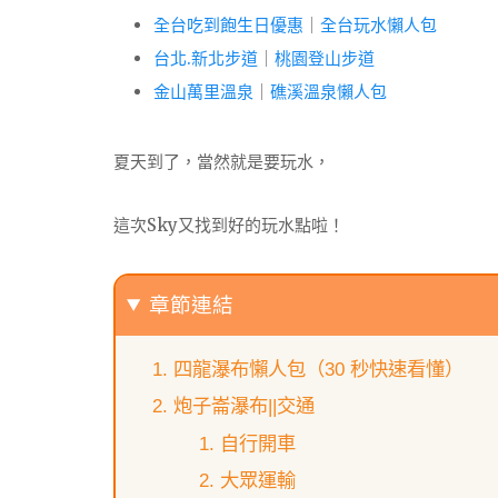
全台吃到飽生日優惠
｜
全台玩水懶人包
台北.新北步道
｜
桃園登山步道
金山萬里溫泉
｜
礁溪溫泉懶人包
夏天到了，當然就是要玩水，
這次Sky又找到好的玩水點啦！
章節連結
四龍瀑布懶人包（30 秒快速看懂）
炮子崙瀑布||交通
自行開車
大眾運輸