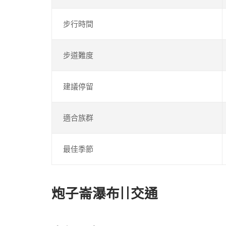
步行時間
步道難度
建議停留
適合族群
最佳季節
炮子崙瀑布||交通