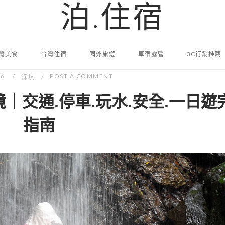
泊.住宿
灣美食
台灣住宿
國外旅遊
車宿露營
3C行銷推薦
06
POST A COMMENT
深坑
｜交通.停車.玩水.安全.一日遊
指南