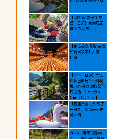
【2026苗栗美食.景
點一日遊】食尚玩家
懶人包.私房行程
【高雄美食.景點.民宿
和食尚玩家】推薦一
日遊
【坪林一日遊】新北
坪林怎麼玩？茶鄉秘
境.玩水美食.領隊帶你
玩透透！[Pinglin
One-Day Trip]
How to explore
【花蓮美食.景點親子
Pinglin, New
一日遊】食尚玩家推
Taipei? Tea Village
薦地圖
Secrets, Water
Activities & Food,
Let the guide take
2026【屏東精選49
you through it all!
處一日遊】美食.景點.