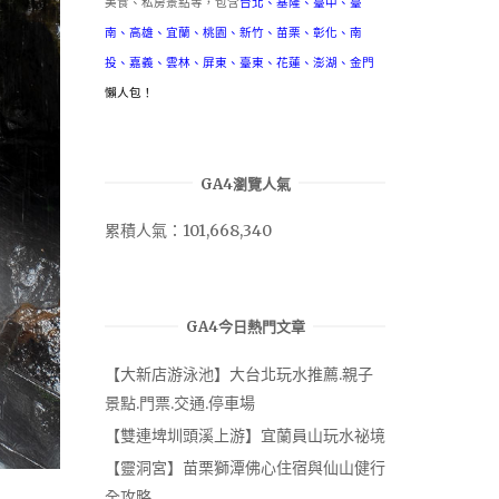
美食、私房景點等，包含
台北
、
基隆
、
臺中
、
臺
南
、
高雄
、
宜蘭
、
桃園
、
新竹
、
苗栗
、
彰化
、
南
投
、
嘉義
、
雲林
、
屏東
、
臺東
、
花蓮
、
澎湖
、
金門
懶人包！
GA4瀏覽人氣
累積人氣：101,668,340
GA4今日熱門文章
【大新店游泳池】大台北玩水推薦.親子
景點.門票.交通.停車場
【雙連埤圳頭溪上游】宜蘭員山玩水祕境
【靈洞宮】苗栗獅潭佛心住宿與仙山健行
全攻略