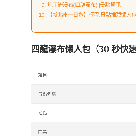
炮子崙瀑布(四龍瀑布)||景點資訊
【新北市一日遊】行程.景點推薦懶人
四龍瀑布懶人包（30 秒快
項目
景點名稱
地點
門票