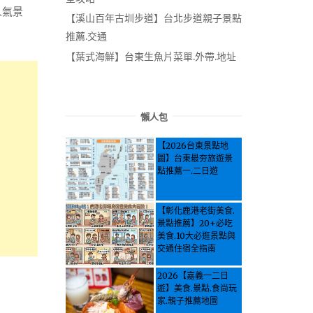
人氣景
【溪山百年古圳步道】台北步道親子景點
。
推薦.交通
【葉式海鮮】台東生魚片菜單.外帶.地址
懶人包
【2026台東景點地
圖】台東最夯旅遊景
點推薦一.二日遊
【彰化鹿港老街美食.
景點推薦】20+必吃
美食.10大必逛景點與
交通住宿全指南
2026【嘉義一二日
遊】美食.景點.食尚玩
家.親子推薦地圖