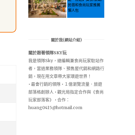
民宿和食尚玩家推薦
懶人包
關於我(網站介紹)
關於跟著領隊SKY玩
我是領隊Sky，總編輯兼食尚玩家駐站作
者，當過業務領隊、預售屋代銷和網路行
銷，現在用文章帶大家環遊世界！
• 最會行銷的領隊 • １億瀏覽流量．旅遊
部落格創辦人 • 觀光局指定合作與《食尚
玩家部落客》 • 合作：
huang0415@hotmail.com