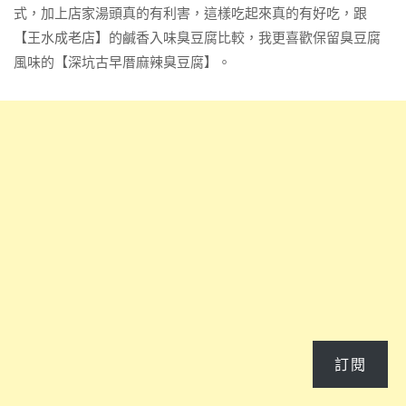
式，加上店家湯頭真的有利害，這樣吃起來真的有好吃，跟
【王水成老店】的鹹香入味臭豆腐比較，我更喜歡保留臭豆腐
風味的【深坑古早厝麻辣臭豆腐】。
訂閱