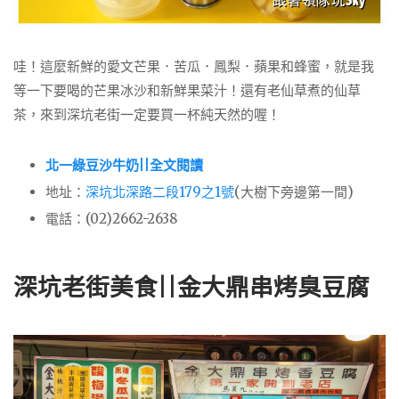
哇！這麼新鮮的愛文芒果．苦瓜．鳳梨．蘋果和蜂蜜，就是我
等一下要喝的芒果冰沙和新鮮果菜汁！還有老仙草煮的仙草
茶，來到深坑老街一定要買一杯純天然的喔！
北一綠豆沙牛奶||全文閱讀
地址：
深坑北深路二段179之1號
(大樹下旁邊第一間)
電話：(02)2662-2638
深坑老街美食||
金大鼎串烤臭豆腐