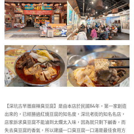
【深坑古早厝麻辣臭豆腐】是由本店於民國84年，第一家創造
出來的，已經勝過紅燒豆腐的知名度，深坑老街的知名名店，
店家訴求臭豆腐不能滷到太爛太入味，因為就只剩下鹹香，而
失去臭豆腐的香氣，所以建議一口臭豆腐一口湯是最佳食用方