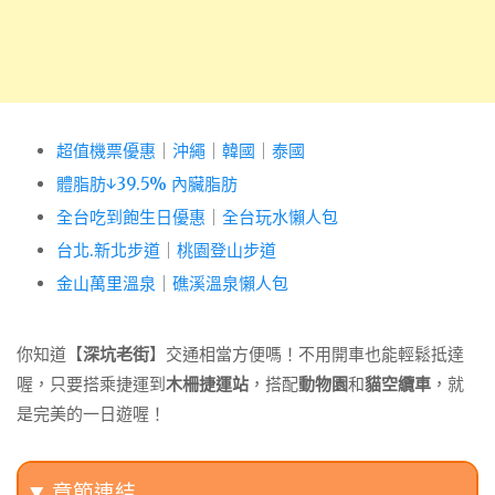
超值機票優惠
｜
沖繩
｜
韓國
｜
泰國
體脂肪↓39.5% 內臟脂肪
全台吃到飽生日優惠
｜
全台玩水懶人包
台北.新北步道
｜
桃園登山步道
金山萬里溫泉
｜
礁溪溫泉懶人包
你知道【
深坑老街
】交通相當方便嗎！不用開車也能輕鬆抵達
喔，只要搭乘捷運到
木柵捷運站
，搭配
動物園
和
貓空纜車
，就
是完美的一日遊喔！
章節連結