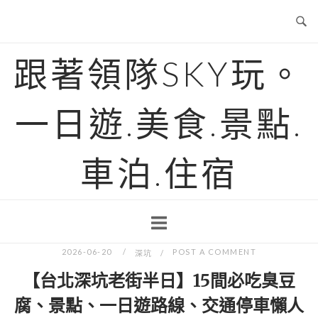
Skip
to
content
跟著領隊SKY玩。
一日遊.美食.景點.
車泊.住宿
2026-06-20
POST A COMMENT
深坑
【台北深坑老街半日】15間必吃臭豆
腐、景點、一日遊路線、交通停車懶人