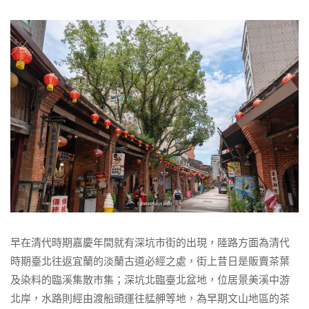
早在清代時期嘉慶年間就有深坑市街的出現，陸路方面為清代
時期臺北往返宜蘭的淡蘭古道必經之處，街上昔日是販賣茶葉
及染料的臨溪集散市集；深坑北臨臺北盆地，位居景美溪中游
北岸，水路則經由渡船頭運往艋舺等地，為早期文山地區的茶