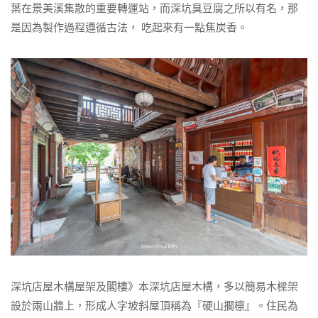
葉在景美溪集散的重要轉運站，而深坑臭豆腐之所以有名，那
是因為製作過程遵循古法， 吃起來有一點焦炭香。
深坑店屋木構屋架及閣樓》本深坑店屋木構，多以簡易木樑架
設於兩山牆上，形成人字坡斜屋頂稱為『硬山擱檩』。住民為