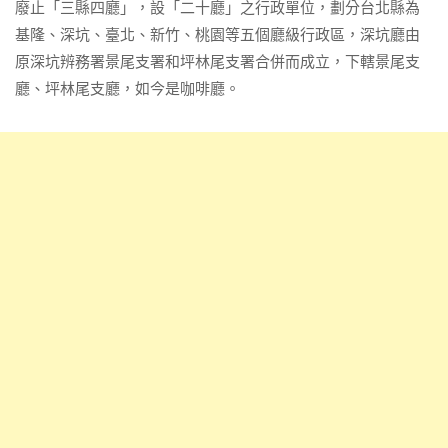
廢止「三縣四廳」，設「二十廳」之行政單位，劃分台北縣為
基隆、深坑、臺北、新竹、桃園等五個廳級行政區，深坑廳由
原深坑辨務署景尾支署和坪林尾支署合併而成立，下轄景尾支
廳、坪林尾支廳，如今是咖啡廳。