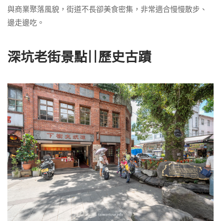
與商業聚落風貌，街道不長卻美食密集，非常適合慢慢散步、
邊走邊吃。
深坑老街
景點
||歷史古蹟