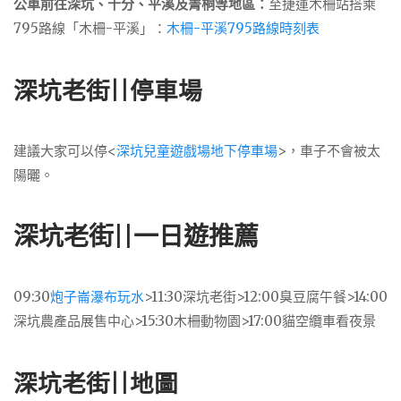
公車前往深坑、十分、平溪及菁桐等地區：
至捷運木柵站搭乘
795路線「木柵-平溪」：
木柵-平溪795路線時刻表
深坑老街||停車場
建議大家可以停<
深坑兒童遊戲場地下停車場
>，車子不會被太
陽曬。
深坑老街||一日遊推薦
09:30
炮子崙瀑布玩水
>11:30深坑老街>12:00臭豆腐午餐>14:00
深坑農產品展售中心>15:30木柵動物園>17:00貓空纜車看夜景
深坑老街||地圖