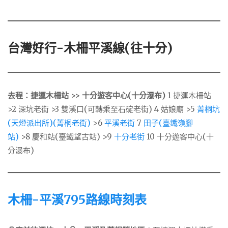
台灣好行-木柵平溪線(往十分)
去程：捷運木柵站 >> 十分遊客中心(十分瀑布)
1 捷運木柵站
>2 深坑老街 >3 雙溪口(可轉乘至石碇老街) 4 姑娘廟 >5
菁桐坑
(天燈派出所)(菁桐老街)
>6
平溪老街
7
田子(臺鐵嶺腳
站)
>8 慶和站(臺鐵望古站) >9
十分老街
10 十分遊客中心(十
分瀑布)
木柵-平溪795路線時刻表