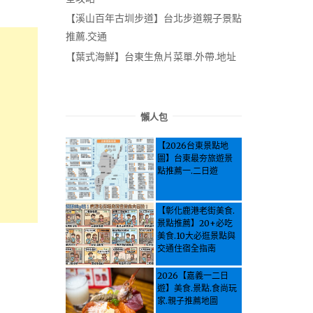
【溪山百年古圳步道】台北步道親子景點
推薦.交通
【葉式海鮮】台東生魚片菜單.外帶.地址
懶人包
【2026台東景點地
圖】台東最夯旅遊景
點推薦一.二日遊
【彰化鹿港老街美食.
景點推薦】20+必吃
美食.10大必逛景點與
交通住宿全指南
2026【嘉義一二日
遊】美食.景點.食尚玩
家.親子推薦地圖