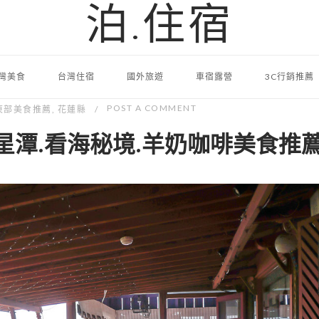
泊.住宿
灣美食
台灣住宿
國外旅遊
車宿露營
3C行銷推薦
POST A COMMENT
東部美食推薦
,
花蓮縣
星潭.看海秘境.羊奶咖啡美食推