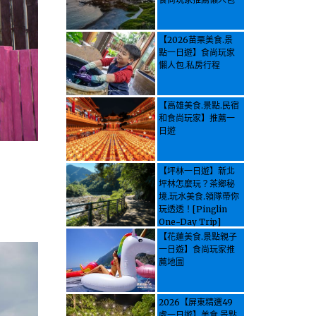
【2026苗栗美食.景
點一日遊】食尚玩家
懶人包.私房行程
【高雄美食.景點.民宿
和食尚玩家】推薦一
日遊
【坪林一日遊】新北
坪林怎麼玩？茶鄉秘
境.玩水美食.領隊帶你
玩透透！[Pinglin
One-Day Trip]
How to explore
【花蓮美食.景點親子
Pinglin, New
一日遊】食尚玩家推
Taipei? Tea Village
薦地圖
Secrets, Water
Activities & Food,
Let the guide take
2026【屏東精選49
you through it all!
處一日遊】美食.景點.