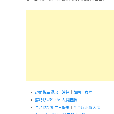
超值機票優惠
｜
沖繩
｜
韓國
｜
泰國
體脂肪↓39.5% 內臟脂肪
全台吃到飽生日優惠
｜
全台玩水懶人包