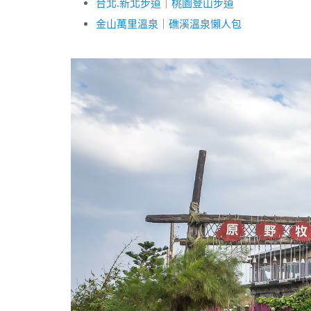
台北.新北步道
｜
桃園登山步道
金山萬里溫泉
｜
礁溪溫泉懶人包