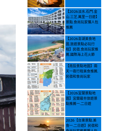
【2026淡水.石門.金
山.三芝.萬里一日遊】
景點.食尚玩家懶人包
推薦
【2026澎湖美食地
圖.旅遊景點必玩行
程】民宿.食尚玩家推
薦.國際海上花火節
【南投景點地圖】兩
天一夜行程美食推薦.
民宿和食尚玩家
【2026宜蘭景點地
圖】宜蘭最夯旅遊景
點推薦一.二日遊
2026【台東景點.美
食一.二日遊】民宿和
食尚玩家推薦懶人包