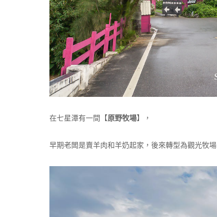
在七星潭有一間【
原野牧場
】，
早期老闆是賣羊肉和羊奶起家，後來轉型為觀光牧場