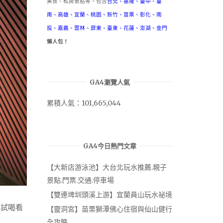
美食、私房景點等，包含
台北
、
基隆
、
臺中
、
臺
南
、
高雄
、
宜蘭
、
桃園
、
新竹
、
苗栗
、
彰化
、
南
投
、
嘉義
、
雲林
、
屏東
、
臺東
、
花蓮
、
澎湖
、
金門
懶人包！
GA4瀏覽人氣
累積人氣：101,665,044
GA4今日熱門文章
【大新店游泳池】大台北玩水推薦.親子
景點.門票.交通.停車場
【雙連埤圳頭溪上游】宜蘭員山玩水祕境
嘗試喝看
【靈洞宮】苗栗獅潭佛心住宿與仙山健行
全攻略