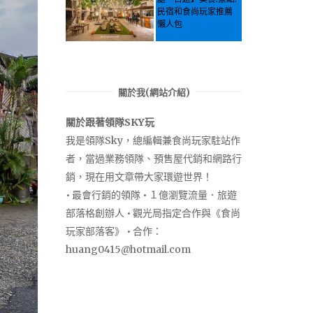
民宿和食尚玩家推薦
懶人包
關於我(網站介紹)
關於跟著領隊SKY玩
我是領隊Sky，總編輯兼食尚玩家駐站作
者，當過業務領隊、預售屋代銷和網路行
銷，現在用文章帶大家環遊世界！
• 最會行銷的領隊 • １億瀏覽流量．旅遊
部落格創辦人 • 觀光局指定合作與《食尚
玩家部落客》 • 合作：
huang0415@hotmail.com