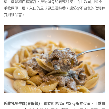
葉、蘑菇和白松露醬，搭配薄Ｑ的義式餅皮，而且起司用料不
手軟厚厚一層，入口的風味更是濃純香，讓Sky不自覺的放慢速
度細細品嘗，
藍紋乳酪牛肉(貝殼麵)
，喜歡藍紋起司的Sky很推這道，【
默爾