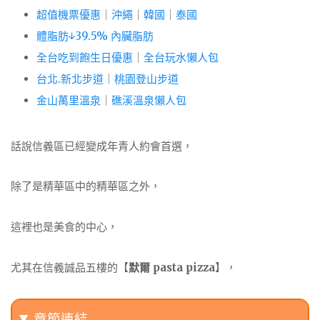
超值機票優惠
｜
沖繩
｜
韓國
｜
泰國
體脂肪↓39.5% 內臟脂肪
全台吃到飽生日優惠
｜
全台玩水懶人包
台北.新北步道
｜
桃園登山步道
金山萬里溫泉
｜
礁溪溫泉懶人包
話說信義區已經變成年青人約會首選，
除了是精華區中的精華區之外，
這裡也是美食的中心，
尤其在信義誠品五樓的【
默爾 pasta pizza
】，
章節連結