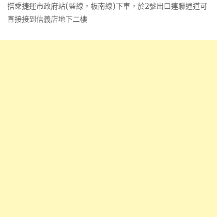
搭乘捷運市政府站(藍線，板南線)下車，於2號出口連聯通道可
直接接到信義店地下二樓