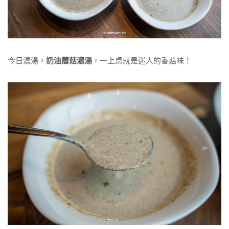
今日濃湯，
奶油蘑菇濃湯
，一上桌就是迷人的香菇味！