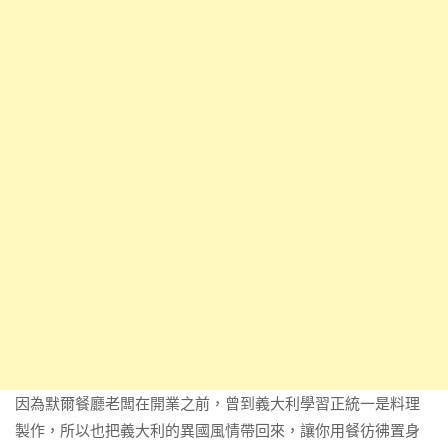
因為默爾餐廳老闆在開業之前，曾到義大利學習正統一是料理
製作，所以也把義大利的異國風情帶回來，讓你用餐彷彿置身