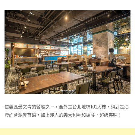
信義區最文青的餐廳之一，窗外是台北地標101大樓，絕對是浪
漫約會聚餐首選，加上迷人的義大利麵和披薩，超級美味！