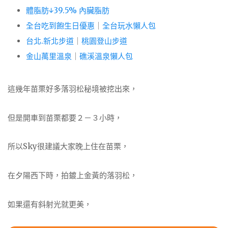
體脂肪↓39.5% 內臟脂肪
全台吃到飽生日優惠
｜
全台玩水懶人包
台北.新北步道
｜
桃園登山步道
金山萬里溫泉
｜
礁溪溫泉懶人包
這幾年苗栗好多落羽松秘境被挖出來，
但是開車到苗栗都要２－３小時，
所以Sky很建議大家晚上住在苗栗，
在夕陽西下時，拍鍍上金黃的落羽松，
如果還有斜射光就更美，