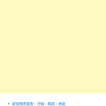
超值機票優惠
｜
沖繩
｜
韓國
｜
泰國