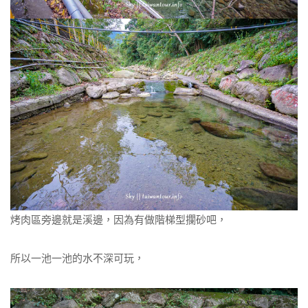
烤肉區旁邊就是溪邊，因為有做階梯型攔砂吧，
所以一池一池的水不深可玩，