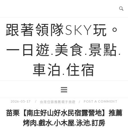
Skip
to
content
跟著領隊SKY玩。
一日遊.美食.景點.
車泊.住宿
2026-05-17
POST A COMMENT
台灣住宿推薦親子旅遊
苗栗【南庄好山好水民宿露營地】推薦
烤肉.戲水.小木屋.泳池.訂房