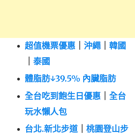
超值機票優惠
｜
沖繩
｜
韓國
｜
泰國
體脂肪↓39.5% 內臟脂肪
全台吃到飽生日優惠
｜
全台
玩水懶人包
台北.新北步道
｜
桃園登山步