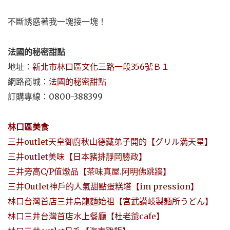
不斷誘惑著我一塊接一塊！
法國的秘密甜點
地址：
新北市林口區文化三路一段356號
Ｂ１
網路商城：
法國的秘密甜點
訂購專線：0800-388399
林口區美食
三井outlet天皇御廚秋山德藏弟子開的【グリル満天星】
三井outlet美味【日本豬排靜岡勝政】
三井旁高C/P值燉品【茶味真屋.阿明佛跳牆】
三井Outlet神戶的人氣甜點蛋糕塔【im pression】
林口台灣首店三井烏龍麵始祖【宮武讃岐製麺所うどん】
林口三井台灣首店水上餐廳【杜老爺cafe】