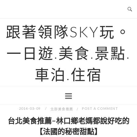
Skip
to
content
跟著領隊SKY玩。
一日遊.美食.景點.
車泊.住宿
2014-03-09
POST A COMMENT
北部美食推薦
台北美食推薦-林口鄉老媽都說好吃的
【法國的秘密甜點】