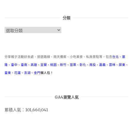
分類
分
類
分享親子活動好去處、旅遊路線、雨天備案、小吃美食、私房景點等，包含
台北
、
基
隆
、
臺中
、
臺南
、
高雄
、
宜蘭
、
桃園
、
新竹
、
苗栗
、
彰化
、
南投
、
嘉義
、
雲林
、
屏東
、
臺東
、
花蓮
、
澎湖
、
金門
懶人包！
GA4瀏覽人氣
累積人氣：101,660,041