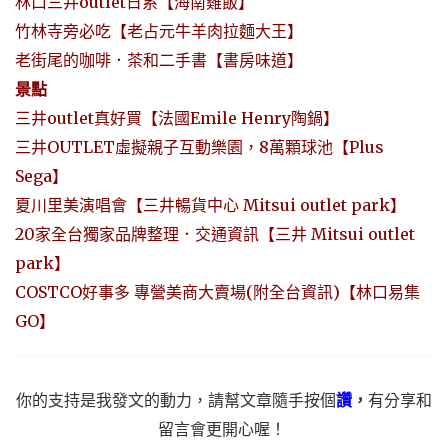
林口三井outlet日系【海南雞飯】
竹林寺旁必吃【老占元牛羊肉拉麵大王】
老街尾的咖啡．茶和二手書【書房味道】
景點
三井outlet真好買【法國Emile Henry陶鍋】
三井OUTLET虛擬親子互動樂園，8萬顆球池【Plus
Sega】
夏川里美演唱會【三井暢貨中心 Mitsui outlet park】
20家全台獨家品牌整理．交通資訊【三井 Mitsui outlet
park】
COSTCO好事多 專營美商大賣場(附全台資訊)【林口易集
GO】
你的支持是我發文的動力，請幫文章隨手按個
讚
，
有分享和
留言會更開心喔！