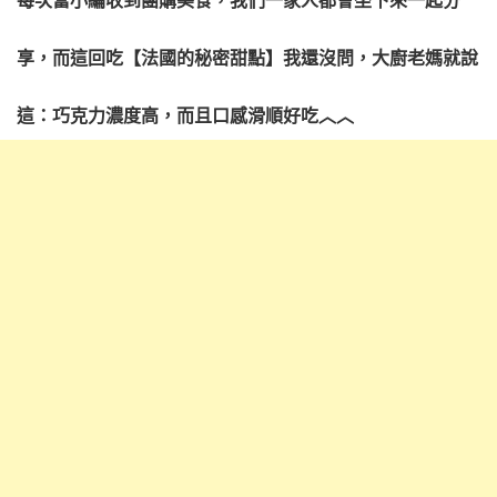
享，而這回吃【法國的秘密甜點】我還沒問，大廚老媽就說
這：巧克力濃度高，而且口感滑順好吃︿︿