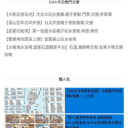
GA4今日熱門文章
【大新店游泳池】大台北玩水推薦.親子景點.門票.交通.停車場
【溪山百年古圳步道】台北步道親子景點推薦.交通
【武荖坑秘境】第一段戲水區親子玩水景點.林道.烤肉
【雙連埤圳頭溪上游】宜蘭員山玩水祕境
【沙崙海水浴場.滬尾石滬觀景平台】石滬.潮間帶生態.金黃夕陽交通
攻略
懶人包
【2026台東景點地圖】台東最夯旅遊
景點推薦一.二日遊
【彰化鹿港老街美食.景點推薦】
20+必吃美食.10大必逛景點與交通住
宿全指南