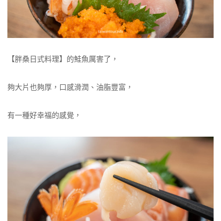
【胖桑日式料理】的鮭魚厲害了，
夠大片也夠厚，口感滑潤、油脂豐富，
有一種好幸福的感覺，