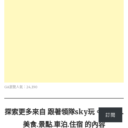
GA瀏覽人氣：24,190
探索更多來自 跟著領隊sky玩。一日遊.
訂閱
美食.景點.車泊.住宿 的內容