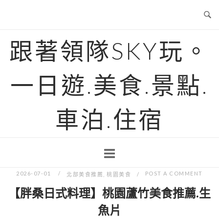
Skip
to
content
跟著領隊SKY玩。
一日遊.美食.景點.
車泊.住宿
2026-07-01
POST A COMMENT
北部美食推薦
,
桃園美食
【胖桑日式料理】桃園蘆竹美食推薦.生
魚片