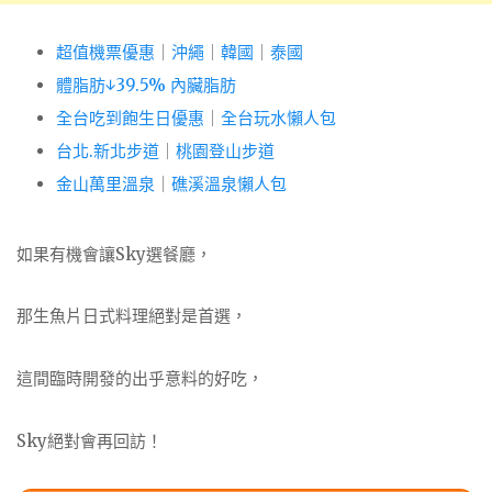
超值機票優惠
｜
沖繩
｜
韓國
｜
泰國
體脂肪↓39.5% 內臟脂肪
全台吃到飽生日優惠
｜
全台玩水懶人包
台北.新北步道
｜
桃園登山步道
金山萬里溫泉
｜
礁溪溫泉懶人包
如果有機會讓Sky選餐廳，
那生魚片日式料理絕對是首選，
這間臨時開發的出乎意料的好吃，
Sky絕對會再回訪！