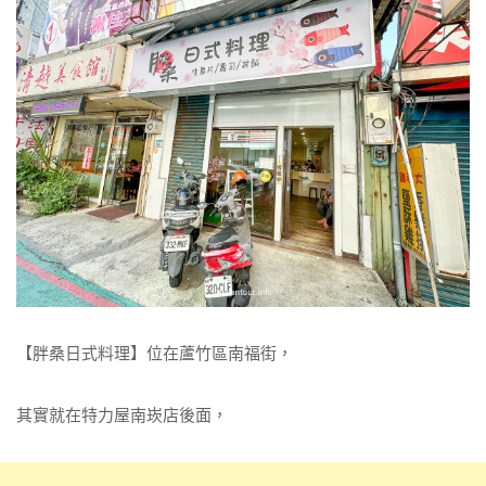
【胖桑日式料理】位在蘆竹區南福街，
其實就在特力屋南崁店後面，