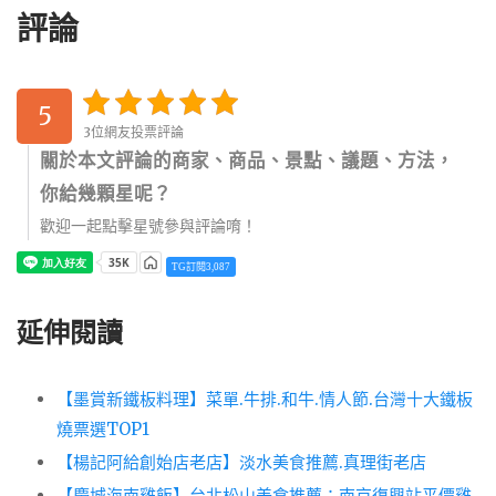
評論
5
3位網友投票評論
關於本文評論的商家、商品、景點、議題、方法，
你給幾顆星呢？
歡迎一起點擊星號參與評論唷！
TG訂閱3,087
延伸閱讀
【墨賞新鐵板料理】菜單.牛排.和牛.情人節.台灣十大鐵板
燒票選TOP1
【楊記阿給創始店老店】淡水美食推薦.真理街老店
【慶城海南雞飯】台北松山美食推薦：南京復興站平價雞