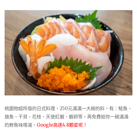
桃園物超所值的日式料理，250元滿滿一大碗的料，有：鮭魚、
旗魚、干貝、花枝、天使紅蝦、蝦卵等，再免費給你一碗滿滿
的鮮魚味噌湯，
Google高達4.8顆星呢！