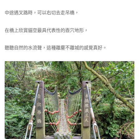
中途遇叉路時，可以右切去走吊橋，
在橋上欣賞貓空最具代表性的壺穴地形，
聽聽自然的水流聲，這種離塵不離城的感覺真好。