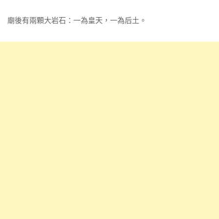
廟後有兩顆大岩石：一為皇天，一為后土。