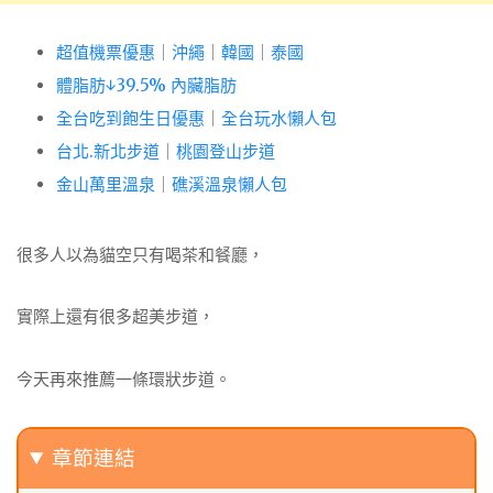
超值機票優惠
｜
沖繩
｜
韓國
｜
泰國
體脂肪↓39.5% 內臟脂肪
全台吃到飽生日優惠
｜
全台玩水懶人包
台北.新北步道
｜
桃園登山步道
金山萬里溫泉
｜
礁溪溫泉懶人包
很多人以為貓空只有喝茶和餐廳，
實際上還有很多超美步道，
今天再來推薦一條環狀步道。
章節連結