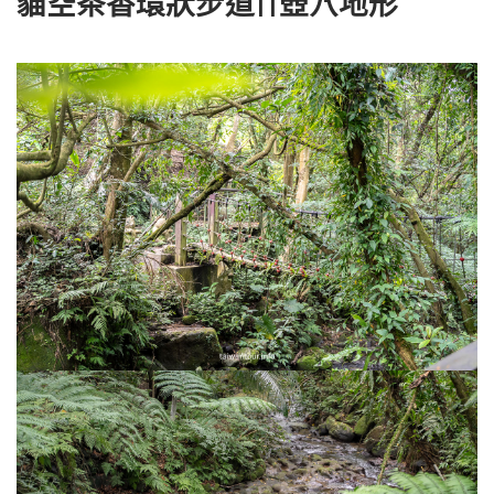
貓空茶香環狀步道||壺穴地形