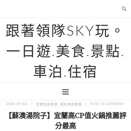
Skip
to
content
跟著領隊SKY玩。
一日遊.美食.景點.
車泊.住宿
2024-09-10
POST A COMMENT
宜蘭私房美食
,
東部美食推薦
【蘇澳湯院子】宜蘭高CP值火鍋推薦評
分最高