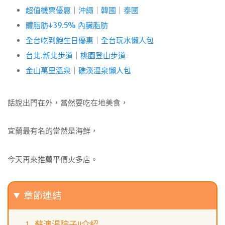
超值機票優惠
｜
沖繩
｜
韓國
｜
泰國
體脂肪↓39.5% 內臟脂肪
全台吃到飽生日優惠
｜
全台玩水懶人包
台北.新北步道
｜
桃園登山步道
金山萬里溫泉
｜
礁溪溫泉懶人包
話說出門在外，當然要吃在地美食，
宜蘭最有名的當然是海鮮，
今天再來推薦平價火多店。
章節連結
蘇澳湯院子||介紹