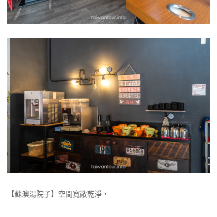
【蘇澳湯院子】空間寬敞乾淨，