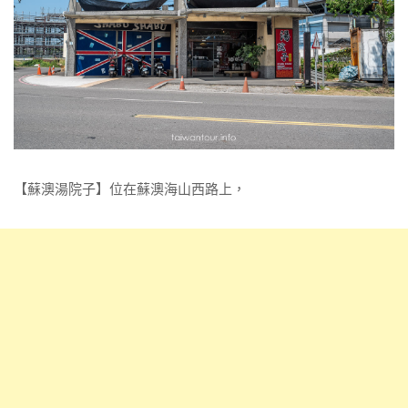
【蘇澳湯院子】位在蘇澳海山西路上，