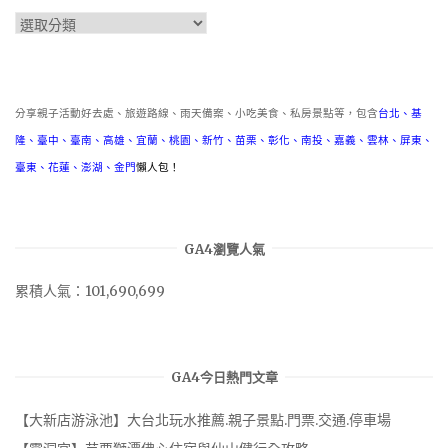
分
類
分享親子活動好去處、旅遊路線、雨天備案、小吃美食、私房景點等，包含
台北
、
基
隆
、
臺中
、
臺南
、
高雄
、
宜蘭
、
桃園
、
新竹
、
苗栗
、
彰化
、
南投
、
嘉義
、
雲林
、
屏東
、
臺東
、
花蓮
、
澎湖
、
金門
懶人包！
GA4瀏覽人氣
累積人氣：101,690,699
GA4今日熱門文章
【大新店游泳池】大台北玩水推薦.親子景點.門票.交通.停車場