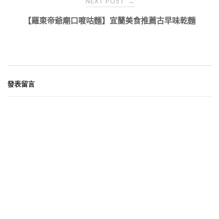
NEXT POST
→
【羅東帝爺廟口喥咕麵】宜蘭美食推薦古早味乾麵
發表留言