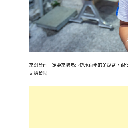
來到台南一定要來喝喝這傳承百年的冬瓜茶，很便
是搶著喝．