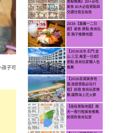
景點推薦】20+必吃
美食.10大必逛景點與
交通住宿全指南
2026【嘉義一二日
遊】美食.景點.食尚玩
家.親子推薦地圖
【2026淡水.石門.金
山.三芝.萬里一日遊】
景點.食尚玩家懶人包
小孩子可
推薦
【2026澎湖美食地
圖.旅遊景點必玩行
程】民宿.食尚玩家推
薦.國際海上花火節
【南投景點地圖】兩
天一夜行程美食推薦.
民宿和食尚玩家