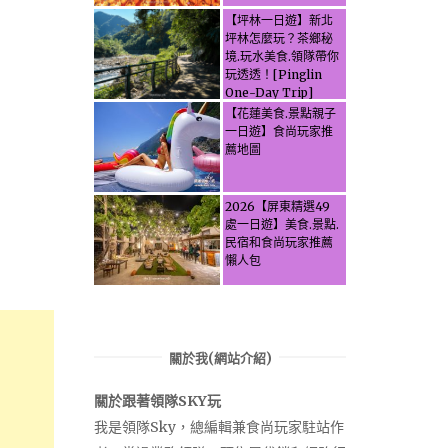
【坪林一日遊】新北
坪林怎麼玩？茶鄉秘
境.玩水美食.領隊帶你
玩透透！[Pinglin
One-Day Trip]
How to explore
【花蓮美食.景點親子
Pinglin, New
一日遊】食尚玩家推
Taipei? Tea Village
薦地圖
Secrets, Water
Activities & Food,
Let the guide take
2026【屏東精選49
you through it all!
處一日遊】美食.景點.
民宿和食尚玩家推薦
懶人包
關於我(網站介紹)
關於跟著領隊SKY玩
我是領隊Sky，總編輯兼食尚玩家駐站作