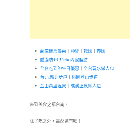
超值機票優惠
｜
沖繩
｜
韓國
｜
泰國
體脂肪↓39.5% 內臟脂肪
全台吃到飽生日優惠
｜
全台玩水懶人包
台北.新北步道
｜
桃園登山步道
金山萬里溫泉
｜
礁溪溫泉懶人包
來到美食之都台南，
除了吃之外，當然還有喝！