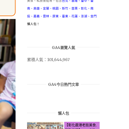
美食、私房景點等，包含
台北
、
基隆
、
臺中
、
臺
南
、
高雄
、
宜蘭
、
桃園
、
新竹
、
苗栗
、
彰化
、
南
投
、
嘉義
、
雲林
、
屏東
、
臺東
、
花蓮
、
澎湖
、
金門
懶人包！
GA4瀏覽人氣
累積人氣：101,644,967
GA4今日熱門文章
懶人包
【彰化鹿港老街美食.