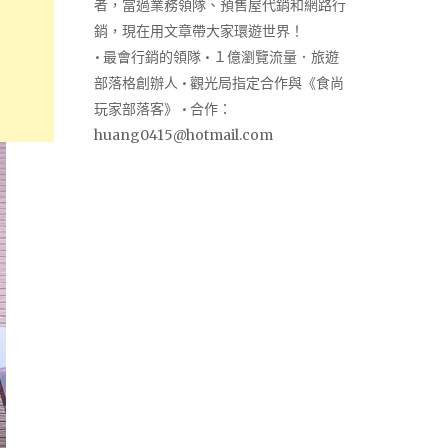
者，當過業務領隊、預售屋代銷和網路行
銷，現在用文章帶大家環遊世界！
• 最會行銷的領隊 • １億瀏覽流量．旅遊
部落格創辦人 • 觀光局指定合作與《食尚
玩家部落客》 • 合作：
huang0415@hotmail.com