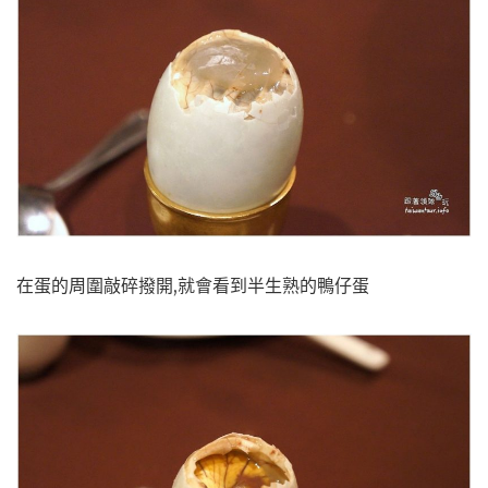
在蛋的周圍敲碎撥開,就會看到半生熟的鴨仔蛋