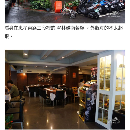
隱身在忠孝東路三段裡的 翠林越南餐廳 ，外觀真的不太起
眼，