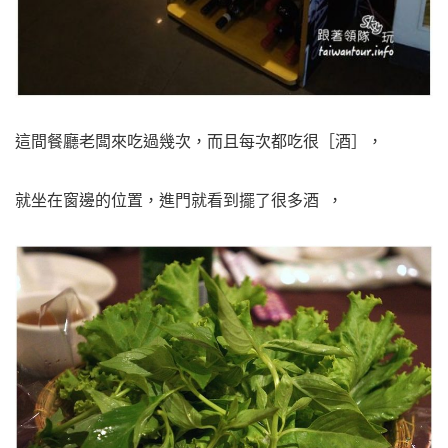
這間餐廳老闆來吃過幾次，而且每次都吃很［酒］，
就坐在窗邊的位置，進門就看到擺了很多酒 ，