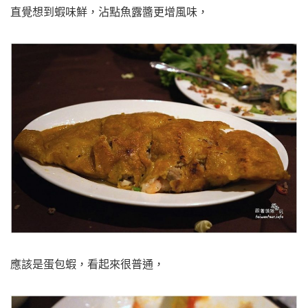
直覺想到蝦味鮮，沾點魚露醬更增風味，
應該是蛋包蝦，看起來很普通，