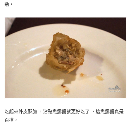
勁，
吃起來外皮酥脆 ，沾點魚露醬就更好吃了 ，這魚露醬真是
百搭，