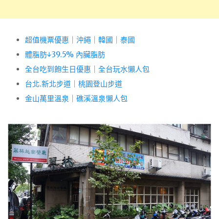
超值機票優惠
｜
沖繩
｜
韓國
｜
泰國
體脂肪↓39.5% 內臟脂肪
全台吃到飽生日優惠
｜
全台玩水懶人包
台北.新北步道
｜
桃園登山步道
金山萬里溫泉
｜
礁溪溫泉懶人包