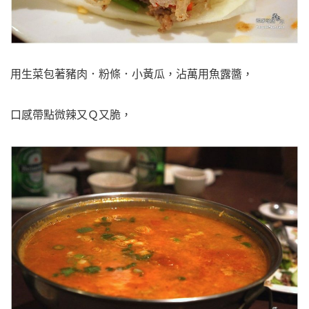
用生菜包著豬肉．粉條．小黃瓜，沾萬用魚露醬，
口感帶點微辣又Ｑ又脆，