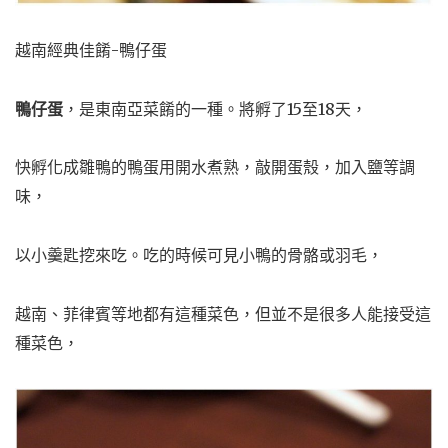
越南經典佳餚-鴨仔蛋
鴨仔蛋
，是東南亞菜餚的一種。將孵了15至18天，
快孵化成雛鴨的鴨蛋用開水煮熟，敲開蛋殼，加入鹽等調
味，
以小羹匙挖來吃。吃的時候可見小鴨的骨骼或羽毛，
越南、菲律賓等地都有這種菜色，但並不是很多人能接受這
種菜色，