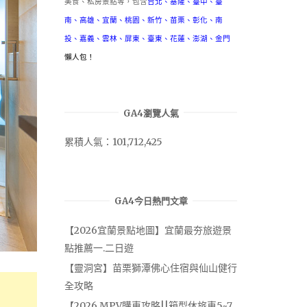
美食、私房景點等，包含
台北
、
基隆
、
臺中
、
臺
南
、
高雄
、
宜蘭
、
桃園
、
新竹
、
苗栗
、
彰化
、
南
投
、
嘉義
、
雲林
、
屏東
、
臺東
、
花蓮
、
澎湖
、
金門
懶人包！
GA4瀏覽人氣
累積人氣：101,712,425
GA4今日熱門文章
【2026宜蘭景點地圖】宜蘭最夯旅遊景
點推薦一.二日遊
【靈洞宮】苗栗獅潭佛心住宿與仙山健行
全攻略
【2026 MPV購車攻略||箱型休旅車5~7