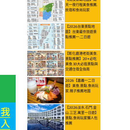
天一夜行程美食推薦.
民宿和食尚玩家
【2026台東景點地
圖】台東最夯旅遊景
點推薦一.二日遊
【彰化鹿港老街美食.
景點推薦】20+必吃
美食.10大必逛景點與
交通住宿全指南
2026【嘉義一二日
遊】美食.景點.食尚玩
家.親子推薦地圖
【2026淡水.石門.金
山.三芝.萬里一日遊】
景點.食尚玩家懶人包
推薦