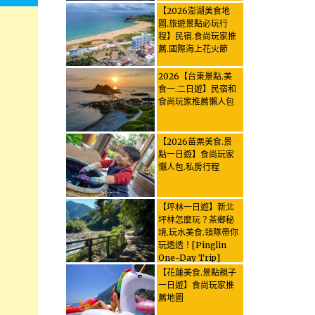
【2026澎湖美食地
圖.旅遊景點必玩行
程】民宿.食尚玩家推
薦.國際海上花火節
2026【台東景點.美
食一.二日遊】民宿和
食尚玩家推薦懶人包
【2026苗栗美食.景
點一日遊】食尚玩家
懶人包.私房行程
【坪林一日遊】新北
坪林怎麼玩？茶鄉秘
境.玩水美食.領隊帶你
玩透透！[Pinglin
One-Day Trip]
How to explore
【花蓮美食.景點親子
Pinglin, New
一日遊】食尚玩家推
Taipei? Tea Village
薦地圖
Secrets, Water