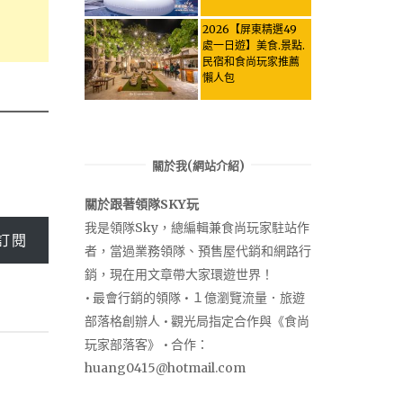
Activities & Food,
Let the guide take
2026【屏東精選49
you through it all!
處一日遊】美食.景點.
民宿和食尚玩家推薦
懶人包
關於我(網站介紹)
關於跟著領隊SKY玩
我是領隊Sky，總編輯兼食尚玩家駐站作
訂閱
者，當過業務領隊、預售屋代銷和網路行
銷，現在用文章帶大家環遊世界！
• 最會行銷的領隊 • １億瀏覽流量．旅遊
部落格創辦人 • 觀光局指定合作與《食尚
玩家部落客》 • 合作：
huang0415@hotmail.com