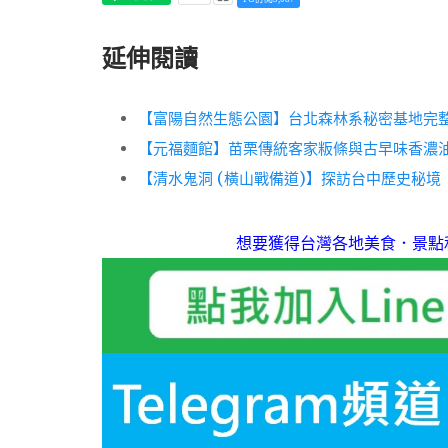
延伸閱讀
【富陽自然生態公園】台北森林系秘密基地完
【元福麵館】苗栗傳統客家粄條與古早味香濃
【清水鬼洞 (橫山戰備道)】探訪台中歷史秘境
想要獲得台灣各地美食．景點