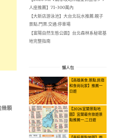
人座推薦】71~300萬內
【大新店游泳池】大台北玩水推薦.親子
景點.門票.交通.停車場
【富陽自然生態公園】台北森林系秘密基
地完整指南
懶人包
【高雄美食.景點.民宿
和食尚玩家】推薦一
日遊
給幾顆
【2026宜蘭景點地
圖】宜蘭最夯旅遊景
點推薦一.二日遊
【南投景點地圖】兩