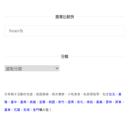
搜尋比較快
分類
分
類
分享親子活動好去處、旅遊路線、雨天備案、小吃美食、私房景點等，包含
台北
、
基
隆
、
臺中
、
臺南
、
高雄
、
宜蘭
、
桃園
、
新竹
、
苗栗
、
彰化
、
南投
、
嘉義
、
雲林
、
屏東
、
臺東
、
花蓮
、
澎湖
、
金門
懶人包！