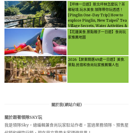
【坪林一日遊】新北坪林怎麼玩？茶
鄉秘境.玩水美食.領隊帶你玩透透！
[Pinglin One-Day Trip] How to
explore Pinglin, New Taipei? Tea
Village Secrets, Water Activities &
Food, Let the guide take you
【花蓮美食.景點親子一日遊】食尚玩
through it all!
家推薦地圖
2026【屏東精選49處一日遊】美食.
景點.民宿和食尚玩家推薦懶人包
關於我(網站介紹)
關於跟著領隊SKY玩
我是領隊Sky，總編輯兼食尚玩家駐站作者，當過業務領隊、預售屋
代銷和網路行銷，現在用文章帶大家環遊世界！