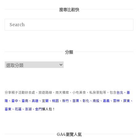
搜尋比較快
分類
分
類
分享親子活動好去處、旅遊路線、雨天備案、小吃美食、私房景點等，包含
台北
、
基
隆
、
臺中
、
臺南
、
高雄
、
宜蘭
、
桃園
、
新竹
、
苗栗
、
彰化
、
南投
、
嘉義
、
雲林
、
屏東
、
臺東
、
花蓮
、
澎湖
、
金門
懶人包！
GA4瀏覽人氣