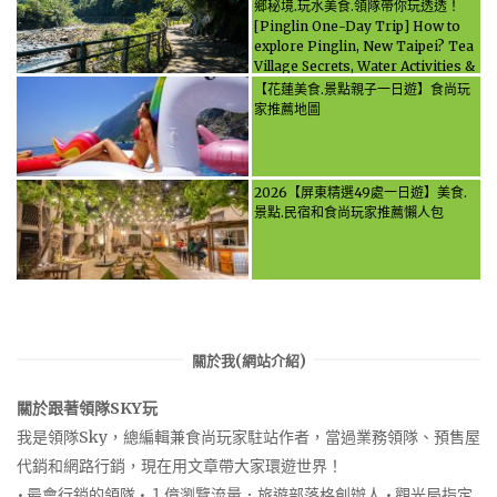
鄉秘境.玩水美食.領隊帶你玩透透！
[Pinglin One-Day Trip] How to
explore Pinglin, New Taipei? Tea
Village Secrets, Water Activities &
Food, Let the guide take you
【花蓮美食.景點親子一日遊】食尚玩
through it all!
家推薦地圖
2026【屏東精選49處一日遊】美食.
景點.民宿和食尚玩家推薦懶人包
關於我(網站介紹)
關於跟著領隊SKY玩
我是領隊Sky，總編輯兼食尚玩家駐站作者，當過業務領隊、預售屋
代銷和網路行銷，現在用文章帶大家環遊世界！
• 最會行銷的領隊 • １億瀏覽流量．旅遊部落格創辦人 • 觀光局指定