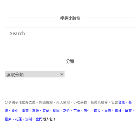
搜尋比較快
分類
分
類
分享親子活動好去處、旅遊路線、雨天備案、小吃美食、私房景點等，包含
台北
、
基
隆
、
臺中
、
臺南
、
高雄
、
宜蘭
、
桃園
、
新竹
、
苗栗
、
彰化
、
南投
、
嘉義
、
雲林
、
屏東
、
臺東
、
花蓮
、
澎湖
、
金門
懶人包！