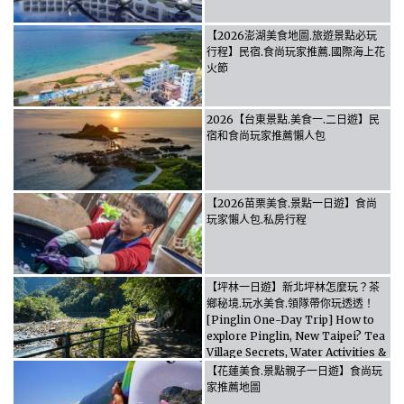
【2026澎湖美食地圖.旅遊景點必玩
行程】民宿.食尚玩家推薦.國際海上花
火節
2026【台東景點.美食一.二日遊】民
宿和食尚玩家推薦懶人包
【2026苗栗美食.景點一日遊】食尚
玩家懶人包.私房行程
【坪林一日遊】新北坪林怎麼玩？茶
鄉秘境.玩水美食.領隊帶你玩透透！
[Pinglin One-Day Trip] How to
explore Pinglin, New Taipei? Tea
Village Secrets, Water Activities &
Food, Let the guide take you
【花蓮美食.景點親子一日遊】食尚玩
through it all!
家推薦地圖