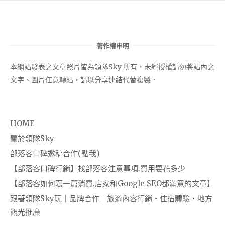
著作權申明
本網站發表之文章照片皆為領隊Sky 所有，未經授權請勿將站內之
文字、圖片任意轉貼，請以分享連結代替複製．
HOME
關於領隊Sky
部落客口碑邀稿合作(點我)
【部落客口碑行銷】找部落客注意事項.費用要花多少
【部落客如何寫一篇消費.店家和Google SEO都滿意的文章】
跟著領隊Sky玩｜品牌合作｜旅遊內容行銷・住宿體驗・地方
觀光推廣