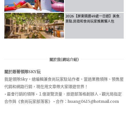
2026【屏東精選49處一日遊】美食.
景點.民宿和食尚玩家推薦懶人包
關於我(網站介紹)
關於跟著領隊SKY玩
我是領隊Sky，總編輯兼食尚玩家駐站作者，當過業務領隊、預售屋
代銷和網路行銷，現在用文章帶大家環遊世界！
• 最會行銷的領隊 • １億瀏覽流量．旅遊部落格創辦人 • 觀光局指定
合作與《食尚玩家部落客》 • 合作：
huang0415@hotmail.com