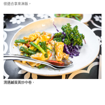
很適合拿來淋飯，
清邁鹹蛋黃炒中卷
，