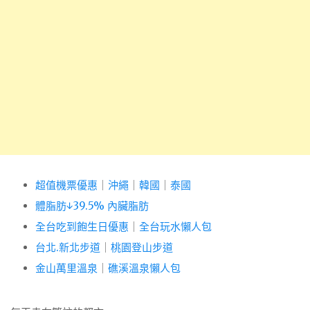
超值機票優惠
｜
沖繩
｜
韓國
｜
泰國
體脂肪↓39.5% 內臟脂肪
全台吃到飽生日優惠
｜
全台玩水懶人包
台北.新北步道
｜
桃園登山步道
金山萬里溫泉
｜
礁溪溫泉懶人包