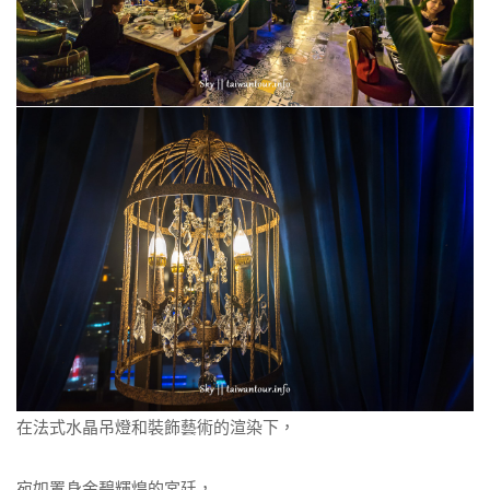
在法式水晶吊燈和裝飾藝術的渲染下，
宛如置身金碧輝煌的宮廷，