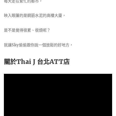
每天走在繁忙的都市，
映入眼簾的是鋼筋水泥的高樓大廈，
是不是覺得很累、很煩呢？
就讓Sky偷偷跟你說一個放鬆的好地方，
關於Thai J 台北ATT店