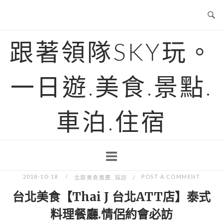
Skip
to
content
跟著領隊SKY玩。
一日遊.美食.景點.
車泊.住宿
2018-10-18
POST A COMMENT
北部美食推薦
,
採訪
台北美食【Thai J 台北ATT店】泰式
料理餐廳.情侶約會必訪