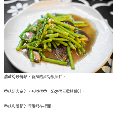
清蘆筍炒鮮菇
，新鮮的蘆筍很脆口，
香菇是大朵的，味道很香，Sky很喜歡這醬汁，
香菇和蘆筍的清甜都在裡面，