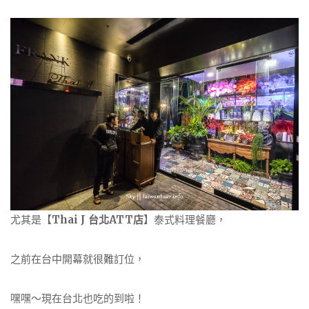
尤其是【
Thai J 台北ATT店
】泰式料理餐廳，
之前在台中開幕就很難訂位，
嘿嘿～現在台北也吃的到啦！