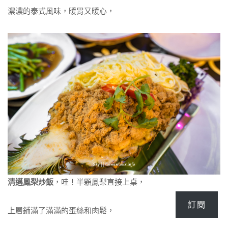
濃濃的泰式風味，暖胃又暖心，
清邁鳳梨炒飯
，哇！半顆鳳梨直接上桌，
訂閱
上層鋪滿了滿滿的蛋絲和肉鬆，