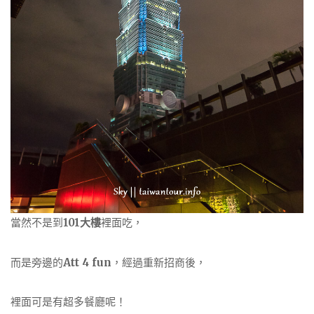
當然不是到
101大樓
裡面吃，
而是旁邊的
Att 4 fun
，經過重新招商後，
裡面可是有超多餐廳呢！