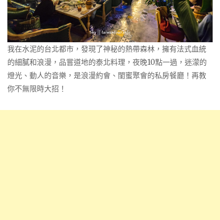
我在水泥的台北都市，發現了神秘的熱帶森林，擁有法式血統
的細膩和浪漫，品嘗道地的泰北料理，夜晚10點一過，迷濛的
燈光、動人的音樂，是浪漫約會、閨蜜聚會的私房餐廳！再教
你不無限時大招！