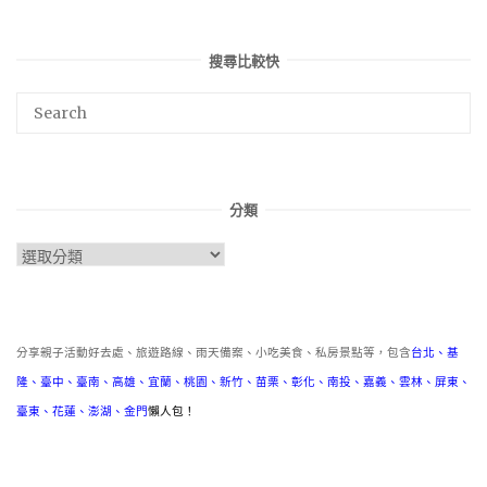
搜尋比較快
分類
分
類
分享親子活動好去處、旅遊路線、雨天備案、小吃美食、私房景點等，包含
台北
、
基
隆
、
臺中
、
臺南
、
高雄
、
宜蘭
、
桃園
、
新竹
、
苗栗
、
彰化
、
南投
、
嘉義
、
雲林
、
屏東
、
臺東
、
花蓮
、
澎湖
、
金門
懶人包！