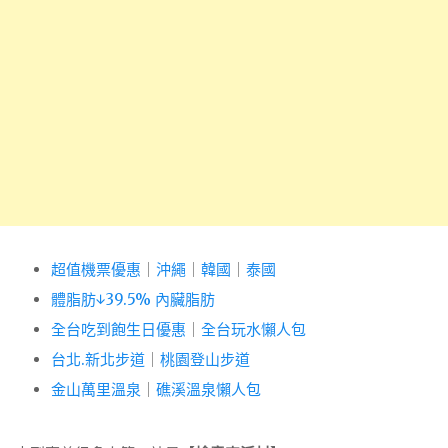
超值機票優惠
｜
沖繩
｜
韓國
｜
泰國
體脂肪↓39.5% 內臟脂肪
全台吃到飽生日優惠
｜
全台玩水懶人包
台北.新北步道
｜
桃園登山步道
金山萬里溫泉
｜
礁溪溫泉懶人包