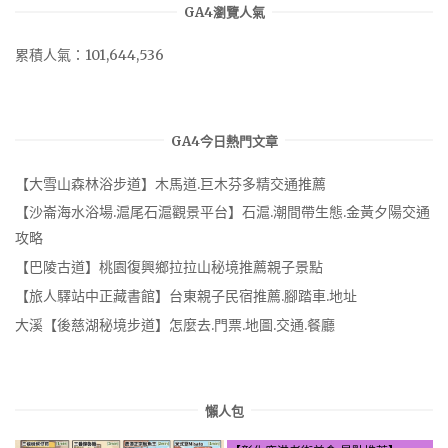
GA4瀏覽人氣
累積人氣：101,644,536
GA4今日熱門文章
【大雪山森林浴步道】木馬道.巨木芬多精交通推薦
【沙崙海水浴場.滬尾石滬觀景平台】石滬.潮間帶生態.金黃夕陽交通
攻略
【巴陵古道】桃園復興鄉拉拉山秘境推薦親子景點
【旅人驛站中正藏書館】台東親子民宿推薦.腳踏車.地址
大溪【後慈湖秘境步道】怎麼去.門票.地圖.交通.餐廳
懶人包