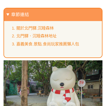
章節連結
關於北門驛.沉睡森林
北門驛．沉睡森林地址
嘉義美食.景點.食尚玩家推薦懶人包