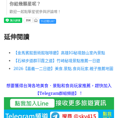
你給幾顆星呢？
歡迎一起點擊星號參與評論唷！
TG訂閱3,087
延伸閱讀
【金馬賓館藝術館咖啡廳】高雄IG秘境鼓山室內景點
【石棹步道群||霞之道】竹崎秘境景點推薦一日遊
2026【嘉義一二日遊】美食.景點.食尚玩家.親子推薦地圖
想要獲得台灣各地美食．景點和食尚玩家推薦，趕快加入
！
【Telegram群組頻道】