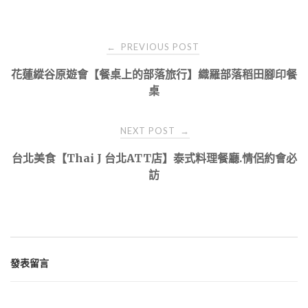
Post
PREVIOUS POST
←
navigation
花蓮縱谷原遊會【餐桌上的部落旅行】織羅部落稻田腳印餐
桌
NEXT POST
→
台北美食【Thai J 台北ATT店】泰式料理餐廳.情侶約會必
訪
發表留言