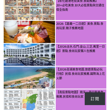
【彰化鹿港老街美食.景點推薦】
20+必吃美食.10大必逛景點與交通住
宿全指南
2026【嘉義一二日遊】美食.景點.食
尚玩家.親子推薦地圖
【2026淡水.石門.金山.三芝.萬里一日
遊】景點.食尚玩家懶人包推薦
【2026澎湖美食地圖.旅遊景點必玩
行程】民宿.食尚玩家推薦.國際海上花
火節
【南投景點地圖】兩天一夜行程美食
推薦.民宿和食尚玩家
訂閱