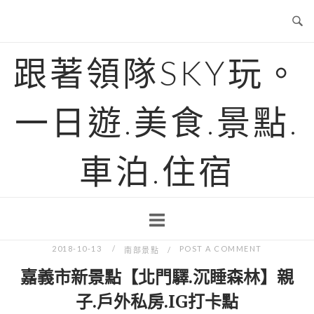
Skip
to
content
跟著領隊SKY玩。
一日遊.美食.景點.
車泊.住宿
2018-10-13
POST A COMMENT
南部景點
嘉義市新景點【北門驛.沉睡森林】親
子.戶外私房.IG打卡點