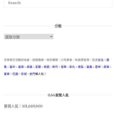
分類
分
類
分享親子活動好去處、旅遊路線、雨天備案、小吃美食、私房景點等，包含
台北
、
基
隆
、
臺中
、
臺南
、
高雄
、
宜蘭
、
桃園
、
新竹
、
苗栗
、
彰化
、
南投
、
嘉義
、
雲林
、
屏東
、
臺東
、
花蓮
、
澎湖
、
金門
懶人包！
GA4瀏覽人氣
累積人氣：101,689,900