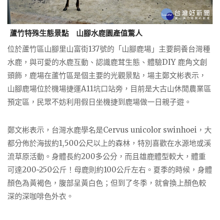
蘆竹特殊生態景點 山腳水鹿園產值驚人
位於蘆竹區山腳里山富街137號的「山腳鹿場」主要飼養台灣種
水鹿，與可愛的水鹿互動、認識鹿茸生態、體驗DIY 鹿角文創
頭飾，鹿場在蘆竹區是個主要的光觀景點，場主鄭文彬表示，
山腳鹿場位於機場捷運A11坑口站旁，目前是大古山休閒農業區
預定區，民眾不妨利用假日坐機捷到鹿場做一日親子遊。
鄭文彬表示，台灣水鹿學名是Cervus unicolor swinhoei，大
都分佈於海拔約1,500公尺以上的森林，特別喜歡在水源地或溪
流草原活動。身體長約200多公分，而且雄鹿體型較大，體重
可達200~250公斤！母鹿則約100公斤左右。夏季的時候，身體
顏色為黃褐色，腹部呈黃白色；但到了冬季，就會換上顏色較
深的深咖啡色外衣。