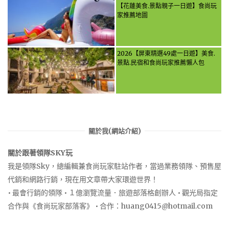
Food, Let the guide take you
【花蓮美食.景點親子一日遊】食尚玩
through it all!
家推薦地圖
2026【屏東精選49處一日遊】美食.
景點.民宿和食尚玩家推薦懶人包
關於我(網站介紹)
關於跟著領隊SKY玩
我是領隊Sky，總編輯兼食尚玩家駐站作者，當過業務領隊、預售屋
代銷和網路行銷，現在用文章帶大家環遊世界！
• 最會行銷的領隊 • １億瀏覽流量．旅遊部落格創辦人 • 觀光局指定
合作與《食尚玩家部落客》 • 合作：
huang0415@hotmail.com