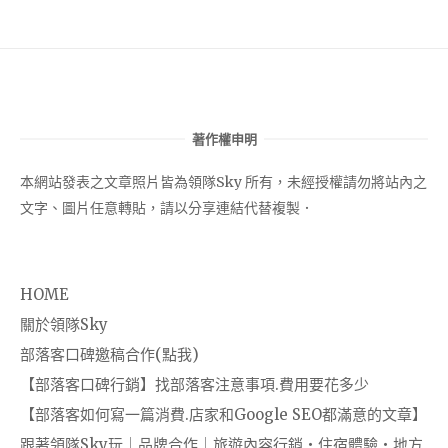
著作權申明
本網站發表之文章照片皆為領隊Sky 所有，未經授權請勿將站內之
文字、圖片任意轉貼，請以分享連結代替複製．
HOME
關於領隊Sky
部落客口碑邀稿合作(點我)
【部落客口碑行銷】找部落客注意事項.費用要花多少
【部落客如何寫一篇消費.店家和Google SEO都滿意的文章】
跟著領隊Sky玩｜品牌合作｜旅遊內容行銷・住宿體驗・地方