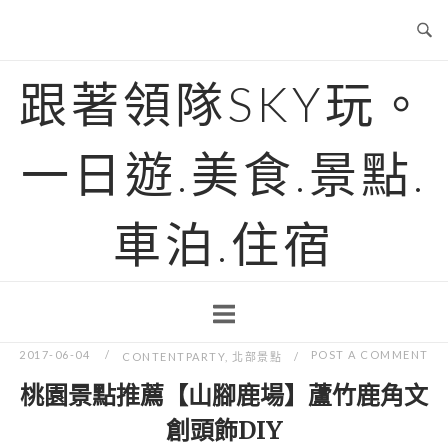
Skip
to
content
跟著領隊SKY玩。
一日遊.美食.景點.
車泊.住宿
2017-06-04
POST A COMMENT
CONTENTPARTY
,
北部景點
桃園景點推薦【山腳鹿場】蘆竹鹿角文
創頭飾DIY