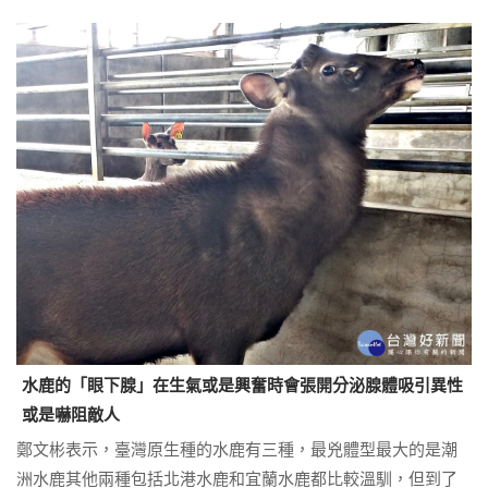
水鹿的「眼下腺」在生氣或是興奮時會張開分泌腺體吸引異性
或是嚇阻敵人
鄭文彬表示，臺灣原生種的水鹿有三種，最兇體型最大的是潮
洲水鹿其他兩種包括北港水鹿和宜蘭水鹿都比較溫馴，但到了