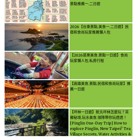
景點推薦一.二日遊
2026【台東景點.美食一.二日遊】民
宿和食尚玩家推薦懶人包
【2026苗栗美食.景點一日遊】食尚
玩家懶人包.私房行程
【高雄美食.景點.民宿和食尚玩家】推
薦一日遊
【坪林一日遊】新北坪林怎麼玩？茶
鄉秘境.玩水美食.領隊帶你玩透透！
[Pinglin One-Day Trip] How to
explore Pinglin, New Taipei? Tea
Village Secrets, Water Activities &