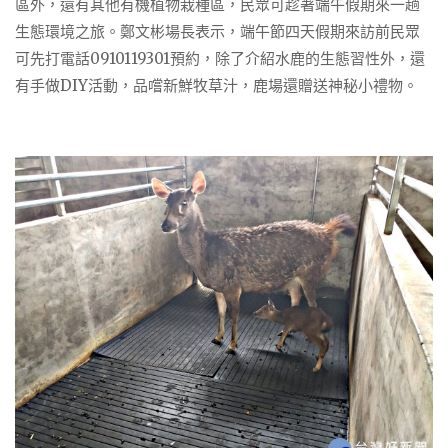
區外，還有其他有機植物栽種區，民眾可趁著端午假期來一趟
生態環境之旅。鄭文彬場長表示，端午節四天假期來訪前民眾
可先打電話0910119301預約，除了介紹水鹿的生態習性外，還
有手做DIY活動，品嚐新鮮牧草汁，鹿場還贈送神秘小禮物。