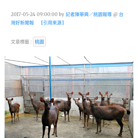
2017-05-24 09:00:00
by
記者陳華興／桃園報導
@
台
灣好新聞報
[引用來源]
文章標籤 :
桃園