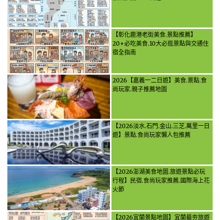
【彰化鹿港老街美食.景點推薦】
20+必吃美食.10大必逛景點與交通住
宿全指南
2026【嘉義一二日遊】美食.景點.食
尚玩家.親子推薦地圖
【2026淡水.石門.金山.三芝.萬里一日
遊】景點.食尚玩家懶人包推薦
【2026澎湖美食地圖.旅遊景點必玩
行程】民宿.食尚玩家推薦.國際海上花
火節
【2026宜蘭景點地圖】宜蘭最夯旅遊