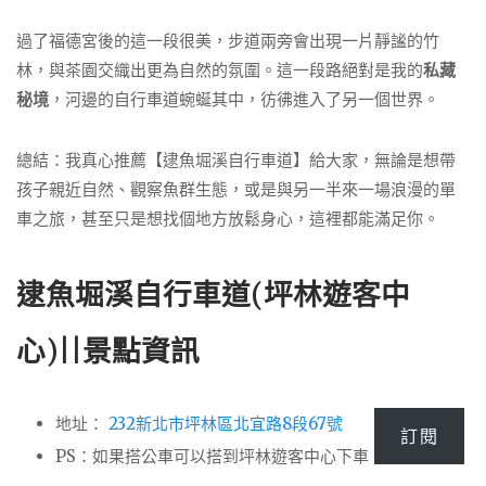
過了福德宮後的這一段很美，步道兩旁會出現一片靜謐的竹
林，與茶園交織出更為自然的氛圍。這一段路絕對是我的
私藏
秘境
，河邊的自行車道蜿蜒其中，彷彿進入了另一個世界。
總結：我真心推薦【逮魚堀溪自行車道】給大家，無論是想帶
孩子親近自然、觀察魚群生態，或是與另一半來一場浪漫的單
車之旅，甚至只是想找個地方放鬆身心，這裡都能滿足你。
逮魚堀溪自行車道(坪林遊客中
心)||景點資訊
地址：
232新北市坪林區北宜路8段67號
訂閱
PS：如果搭公車可以搭到坪林遊客中心下車