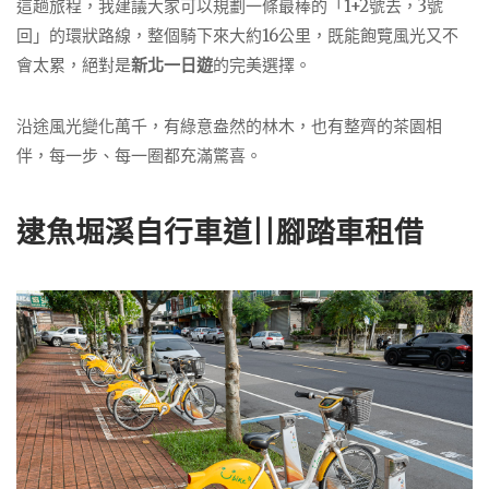
這趟旅程，我建議大家可以規劃一條最棒的「1+2號去，3號
回」的環狀路線，整個騎下來大約16公里，既能飽覽風光又不
會太累，絕對是
新北一日遊
的完美選擇。
沿途風光變化萬千，有綠意盎然的林木，也有整齊的茶園相
伴，每一步、每一圈都充滿驚喜。
逮魚堀溪自行車道||腳踏車租借