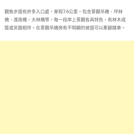
觀魚步道有許多入口處，單程7.6公里，包含景觀吊橋、坪林
橋、渡南橋、大林橋等，每一段岸上景觀各具特色，有林木成
蔭或茶園相伴
。在景觀吊橋旁有不明顯的坡道可以牽腳踏車。