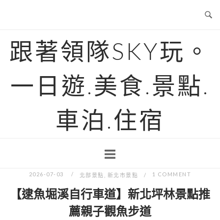
Skip
to
content
跟著領隊SKY玩。
一日遊.美食.景點.
車泊.住宿
2026-07-03
1 COMMENT
北部景點
,
新北市景點
【逮魚堀溪自行車道】新北坪林景點推
薦親子觀魚步道