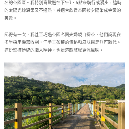
名的茶園區。我特別喜歡選在下午3、4點來騎行或漫步，這時
的太陽光線溫柔又不過熱，最適合欣賞茶園被夕陽染成金黃的
美景。
記得有一次，我甚至巧遇茶園老闆夫婦親自採茶，他們說現在
多半採用機器收割，但手工茶葉的價格和風味還是無可取代。
這份堅持傳統的職人精神，也讓這趟旅程更添風味。