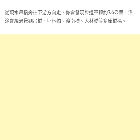
從觀水吊橋旁往下游方向走，你會發現步道單程約7.6公里，沿
途會經過景觀吊橋、坪林橋、渡南橋、大林橋等多座橋樑。