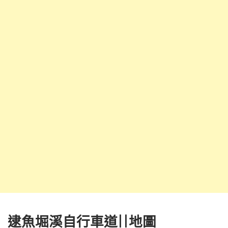
逮魚堀溪自行車道||地圖