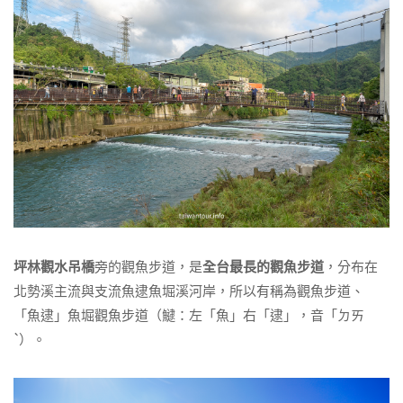
坪林觀水吊橋
旁的觀魚步道，是
全台最長的觀魚步道
，分布在
北勢溪主流與支流魚逮魚堀溪河岸，所以有稱為觀魚步道、
「魚逮」魚堀觀魚步道（
𩻸
：左「魚」右「逮」，音「ㄉㄞ
ˋ）。