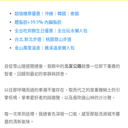
超值機票優惠
｜
沖繩
｜
韓國
｜
泰國
體脂肪↓39.5% 內臟脂肪
全台吃到飽生日優惠
｜
全台玩水懶人包
台北.新北步道
｜
桃園登山步道
金山萬里溫泉
｜
礁溪溫泉懶人包
自從雪山隧道開通後，我眼中的
北宜公路
就像一位卸下重擔的
智者，回歸到最初的寧靜與詩意。
以往那呼嘯而過的車潮不復存在，取而代之的是重機騎士的引
擎低鳴、單車愛好者的踩踏聲，以及風吹過山林的沙沙聲。
每一次來到這裡，我總會先深吸一口氣，感受那股洗滌城市塵
囂的清新氣味。