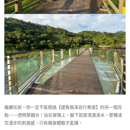
繼續往前，你一定不能錯過【逮魚堀溪自行車道】的另一個亮
點——透明景觀台！站在玻璃上，腳下就是清澈溪水，那種凌
空漫步的刺激感，只有親身體驗才能懂。