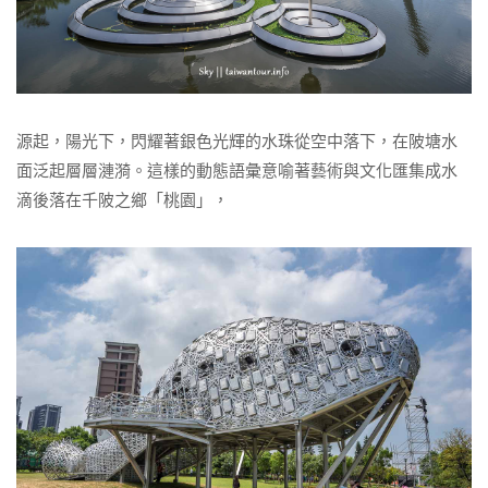
源起，陽光下，閃耀著銀色光輝的水珠從空中落下，在陂塘水
面泛起層層漣漪。這樣的動態語彙意喻著藝術與文化匯集成水
滴後落在千陂之鄉「桃園」，