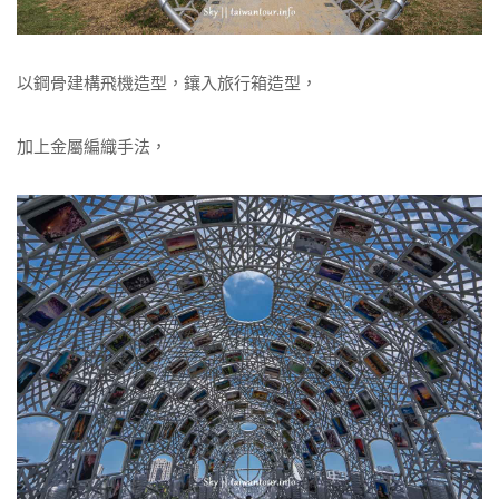
以鋼骨建構飛機造型，鑲入旅行箱造型，
加上金屬編織手法，