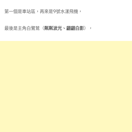
第一個是車站區，再來是9號水漾飛機，
最後是主角白鷺鷥（
粼粼波光、翩翩白影
），