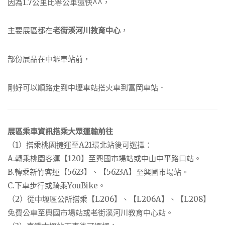
因為1.7公里比等公車還快^^，
主要展區都在
老街溪河川教育中心
，
部份展品在中壢車站前，
剛好可以順路走到中壢車站搭火車到富岡車站．
展區乘車資訊搭乘大眾運輸前往
（1）搭乘桃園捷運至A21環北站後可選擇：
A.轉乘桃園客運【120】至興國市場站或中山中平路口站。
B.轉乘新竹客運【5623】、【5623A】至興國市場站。
C.下車步行或騎乘YouBike。
（2）從中壢區公所搭乘【L206】、【L206A】、【L208】
免費公車至興國市場站或老街溪河川教育中心站。