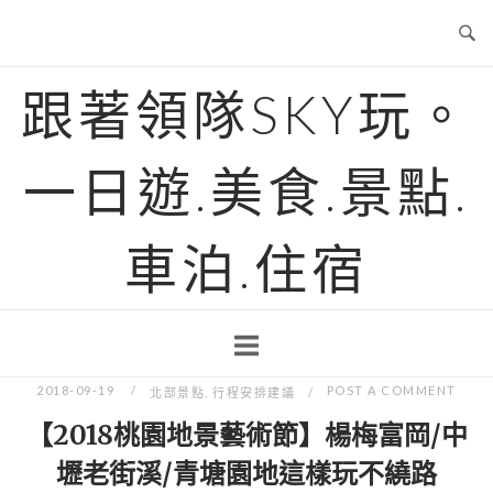
Skip
to
content
跟著領隊SKY玩。
一日遊.美食.景點.
車泊.住宿
2018-09-19
POST A COMMENT
北部景點
,
行程安排建議
【2018桃園地景藝術節】楊梅富岡/中
壢老街溪/青塘園地這樣玩不繞路