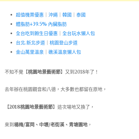
超值機票優惠
｜
沖繩
｜
韓國
｜
泰國
體脂肪↓39.5% 內臟脂肪
全台吃到飽生日優惠
｜
全台玩水懶人包
台北.新北步道
｜
桃園登山步道
金山萬里溫泉
｜
礁溪溫泉懶人包
不知不覺【
桃園地景藝術節
】又到2018年了！
去年辦在桃園觀音和八德，大多數也都留在原地，
【
2018桃園地景藝術節
】這次場地又換了，
來到
楊梅/富岡、中壢/老街溪、青塘園地
，