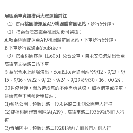
展區乘車資訊搭乘大眾運輸前往
（1）搭乘
桃園捷運至A19桃園體育園區站
，步行6分鐘。
（2）搭乘台灣高鐵至桃園站後可選擇：
A.轉乘桃園捷運至A19桃園體育園區站，下車步行6分鐘。
B.下車步行或騎乘YouBike。
（3）搭乘桃園客運【L605】免費公車，自永安漁港站出發至
高鐵南文德路口站下車
※為配合水上劇場演出，YouBike青塘園站於9/12、9/13、9/
15、9/16、9/22、9/ 23、9/24、9/29及9/30，16：00-24：
00暫停營運，開放造成您的不便尚請見諒。 如欲借車或還車，
建議您至下列鄰近租賃站：
(1)領航公園：領航北路一段永裕路口北側公園旁人行道
(2)捷運桃園體育園區站(A19)：高鐵南路二段369號對面人行
道
(3)青埔國中：領航北路二段281號前方面校門左側人行