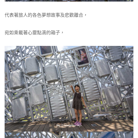
代表著旅人的各色夢想故事及悲歡離合，
宛如乘載著心靈點滴的箱子，