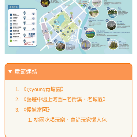
章節連結
《水young青塘園》
《藝遊中壢上河圖─老街溪、老城區》
《慢遊富岡》
桃園吃喝玩樂．食尚玩家懶人包