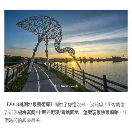
【
2018桃園地景藝術節
】開始了你還沒來，沒關係！Sky偷偷
告訴你
楊梅富岡/中壢老街溪/青塘園地
，
怎麼玩最快最順路
，什
麼時間拍起來最美！