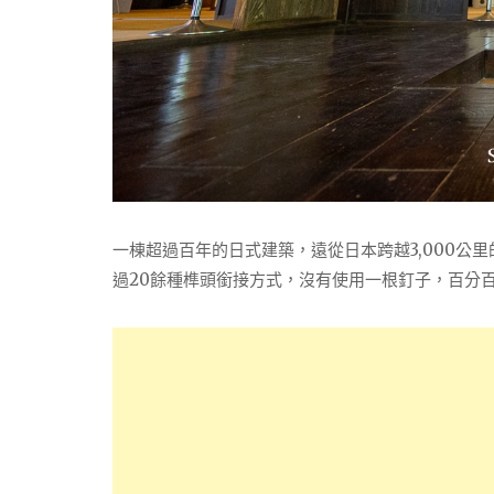
一棟超過百年的日式建築，遠從日本跨越3,000公
過20餘種榫頭銜接方式，沒有使用一根釘子，百分