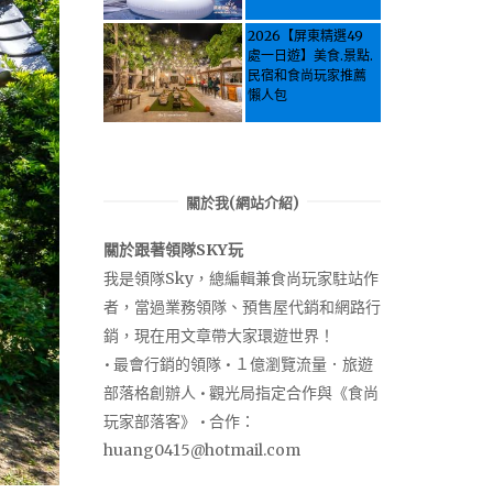
Activities & Food,
Let the guide take
2026【屏東精選49
you through it all!
處一日遊】美食.景點.
民宿和食尚玩家推薦
懶人包
關於我(網站介紹)
關於跟著領隊SKY玩
我是領隊Sky，總編輯兼食尚玩家駐站作
者，當過業務領隊、預售屋代銷和網路行
銷，現在用文章帶大家環遊世界！
• 最會行銷的領隊 • １億瀏覽流量．旅遊
部落格創辦人 • 觀光局指定合作與《食尚
玩家部落客》 • 合作：
huang0415@hotmail.com