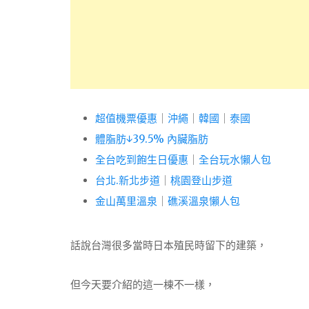
超值機票優惠
｜
沖繩
｜
韓國
｜
泰國
體脂肪↓39.5% 內臟脂肪
全台吃到飽生日優惠
｜
全台玩水懶人包
台北.新北步道
｜
桃園登山步道
金山萬里溫泉
｜
礁溪溫泉懶人包
話說台灣很多當時日本殖民時留下的建築，
但今天要介紹的這一棟不一樣，