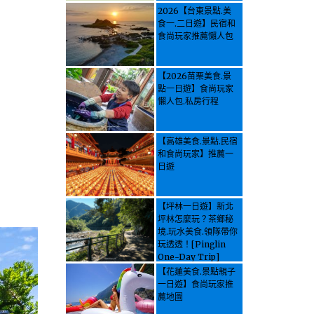
2026【台東景點.美
食一.二日遊】民宿和
食尚玩家推薦懶人包
【2026苗栗美食.景
點一日遊】食尚玩家
懶人包.私房行程
【高雄美食.景點.民宿
和食尚玩家】推薦一
日遊
【坪林一日遊】新北
坪林怎麼玩？茶鄉秘
境.玩水美食.領隊帶你
玩透透！[Pinglin
One-Day Trip]
How to explore
【花蓮美食.景點親子
Pinglin, New
一日遊】食尚玩家推
Taipei? Tea Village
薦地圖
Secrets, Water