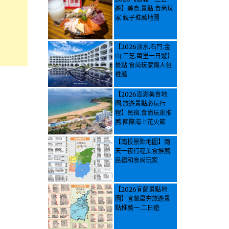
遊】美食.景點.食尚玩
家.親子推薦地圖
【2026淡水.石門.金
山.三芝.萬里一日遊】
景點.食尚玩家懶人包
推薦
【2026澎湖美食地
圖.旅遊景點必玩行
程】民宿.食尚玩家推
薦.國際海上花火節
【南投景點地圖】兩
天一夜行程美食推薦.
民宿和食尚玩家
【2026宜蘭景點地
圖】宜蘭最夯旅遊景
點推薦一.二日遊