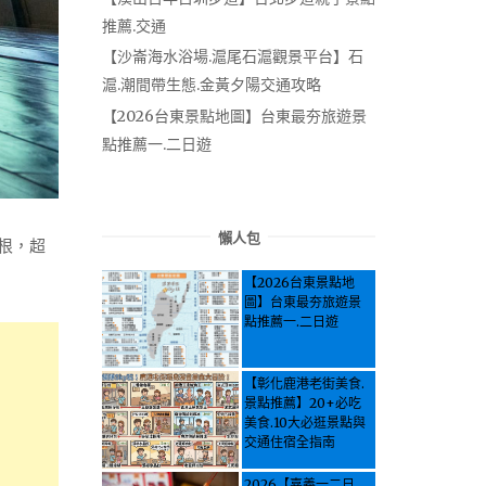
推薦.交通
【沙崙海水浴場.滬尾石滬觀景平台】石
滬.潮間帶生態.金黃夕陽交通攻略
【2026台東景點地圖】台東最夯旅遊景
點推薦一.二日遊
懶人包
根，超
【2026台東景點地
圖】台東最夯旅遊景
點推薦一.二日遊
【彰化鹿港老街美食.
景點推薦】20+必吃
美食.10大必逛景點與
交通住宿全指南
2026【嘉義一二日