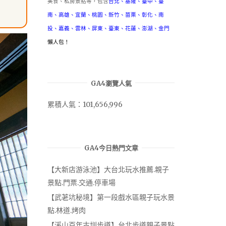
美食、私房景點等，包含
台北
、
基隆
、
臺中
、
臺
南
、
高雄
、
宜蘭
、
桃園
、
新竹
、
苗栗
、
彰化
、
南
投
、
嘉義
、
雲林
、
屏東
、
臺東
、
花蓮
、
澎湖
、
金門
懶人包！
GA4瀏覽人氣
累積人氣：101,656,996
GA4今日熱門文章
【大新店游泳池】大台北玩水推薦.親子
景點.門票.交通.停車場
【武荖坑秘境】第一段戲水區親子玩水景
點.林道.烤肉
【溪山百年古圳步道】台北步道親子景點