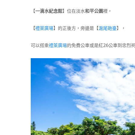
【
一滴水紀念館
】位在淡水
和平公園
裡，
【
禮萊廣場
】的正後方，旁邊是【
滬尾砲臺
】，
可以搭乘
禮萊廣場
的免費公車或是紅26公車到忠烈