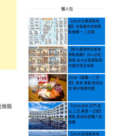
懶人包
【2026台東景點地
圖】台東最夯旅遊景
點推薦一.二日遊
【彰化鹿港老街美食.
景點推薦】20+必吃
美食.10大必逛景點與
交通住宿全指南
2026【嘉義一二日
遊】美食.景點.食尚玩
家.親子推薦地圖
給幾顆
【2026淡水.石門.金
山.三芝.萬里一日遊】
景點.食尚玩家懶人包
推薦
【2026澎湖美食地