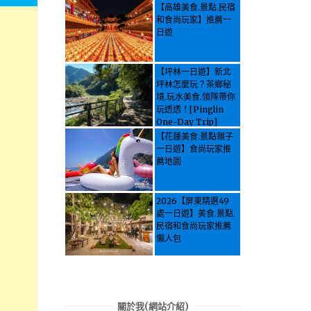
【高雄美食.景點.民宿
和食尚玩家】推薦一
日遊
【坪林一日遊】新北
坪林怎麼玩？茶鄉秘
境.玩水美食.領隊帶你
玩透透！[Pinglin
One-Day Trip]
How to explore
【花蓮美食.景點親子
Pinglin, New
一日遊】食尚玩家推
Taipei? Tea Village
薦地圖
Secrets, Water
Activities & Food,
Let the guide take
2026【屏東精選49
you through it all!
處一日遊】美食.景點.
民宿和食尚玩家推薦
懶人包
關於我(網站介紹)