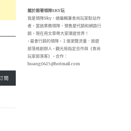
關於跟著領隊SKY玩
我是領隊Sky，總編輯兼食尚玩家駐站作
者，當過業務領隊、預售屋代銷和網路行
銷，現在用文章帶大家環遊世界！
• 最會行銷的領隊 • １億瀏覽流量．旅遊
部落格創辦人 • 觀光局指定合作與《食尚
玩家部落客》 • 合作：
huang0415@hotmail.com
訂閱