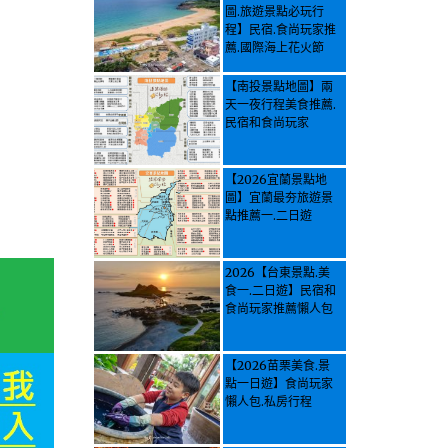
圖.旅遊景點必玩行
程】民宿.食尚玩家推
薦.國際海上花火節
【南投景點地圖】兩
天一夜行程美食推薦.
民宿和食尚玩家
【2026宜蘭景點地
圖】宜蘭最夯旅遊景
點推薦一.二日遊
2026【台東景點.美
食一.二日遊】民宿和
食尚玩家推薦懶人包
【2026苗栗美食.景
點一日遊】食尚玩家
懶人包.私房行程