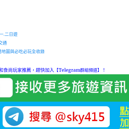
一.二日遊
交通
通地圖與必吃必玩全收錄
和食尚玩家推薦，趕快加入
！
【Telegram群組頻道】