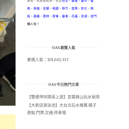
美食、私房景點等，包含
台北
、
基隆
、
臺中
、
臺
南
、
高雄
、
宜蘭
、
桃園
、
新竹
、
苗栗
、
彰化
、
南
投
、
嘉義
、
雲林
、
屏東
、
臺東
、
花蓮
、
澎湖
、
金門
懶人包！
GA4瀏覽人氣
累積人氣：101,661,337
GA4今日熱門文章
【雙連埤圳頭溪上游】宜蘭員山玩水祕境
【大新店游泳池】大台北玩水推薦.親子
景點.門票.交通.停車場