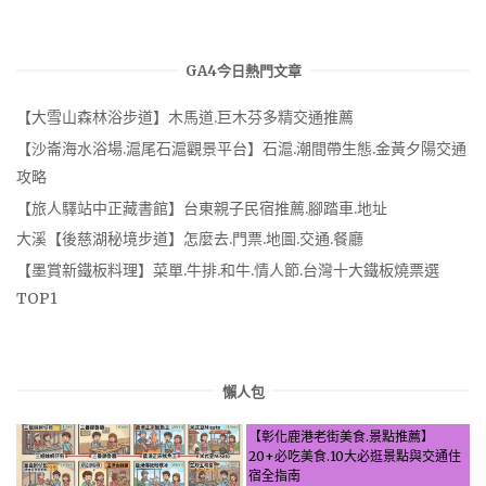
GA4今日熱門文章
【大雪山森林浴步道】木馬道.巨木芬多精交通推薦
【沙崙海水浴場.滬尾石滬觀景平台】石滬.潮間帶生態.金黃夕陽交通
攻略
【旅人驛站中正藏書館】台東親子民宿推薦.腳踏車.地址
大溪【後慈湖秘境步道】怎麼去.門票.地圖.交通.餐廳
【墨賞新鐵板料理】菜單.牛排.和牛.情人節.台灣十大鐵板燒票選
TOP1
懶人包
【彰化鹿港老街美食.景點推薦】
20+必吃美食.10大必逛景點與交通住
宿全指南