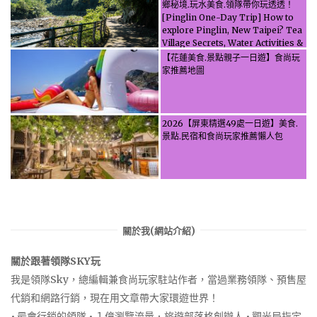
鄉秘境.玩水美食.領隊帶你玩透透！
[Pinglin One-Day Trip] How to
explore Pinglin, New Taipei? Tea
Village Secrets, Water Activities &
Food, Let the guide take you
【花蓮美食.景點親子一日遊】食尚玩
through it all!
家推薦地圖
2026【屏東精選49處一日遊】美食.
景點.民宿和食尚玩家推薦懶人包
關於我(網站介紹)
關於跟著領隊SKY玩
我是領隊Sky，總編輯兼食尚玩家駐站作者，當過業務領隊、預售屋
代銷和網路行銷，現在用文章帶大家環遊世界！
• 最會行銷的領隊 • １億瀏覽流量．旅遊部落格創辦人 • 觀光局指定