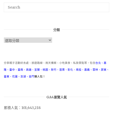
分類
分
類
分享親子活動好去處、旅遊路線、雨天備案、小吃美食、私房景點等，包含
台北
、
基
隆
、
臺中
、
臺南
、
高雄
、
宜蘭
、
桃園
、
新竹
、
苗栗
、
彰化
、
南投
、
嘉義
、
雲林
、
屏東
、
臺東
、
花蓮
、
澎湖
、
金門
懶人包！
GA4瀏覽人氣
累積人氣：101,643,218