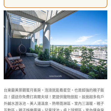
台東最美景觀蜜月客房，泡澡就能看星空，也是超強的親子飯
店！還送你免費打高爾夫球！更提供寵物旅館，設施超多有戶
外鹹水游泳池、美人湯溫泉、熱帶雨淋區、室內三溫暖、親子
互動區、親子娛樂廣場、兒童球池、桌上球類區、室內健身房