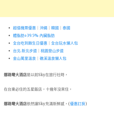
超值機票優惠
｜
沖繩
｜
韓國
｜
泰國
體脂肪↓39.5% 內臟脂肪
全台吃到飽生日優惠
｜
全台玩水懶人包
台北.新北步道
｜
桃園登山步道
金山萬里溫泉
｜
礁溪溫泉懶人包
娜路彎大酒店
是以前Sky在旅行社時，
在台東必住的五星飯店，十幾年沒來住，
娜路彎大酒店
依然讓Sky充滿新鮮感，(
優惠訂房
)