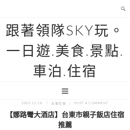
Skip
to
content
跟著領隊SKY玩。
一日遊.美食.景點.
車泊.住宿
2023-12-18
POST A COMMENT
台東住宿
【娜路彎大酒店】台東市親子飯店住宿
推薦