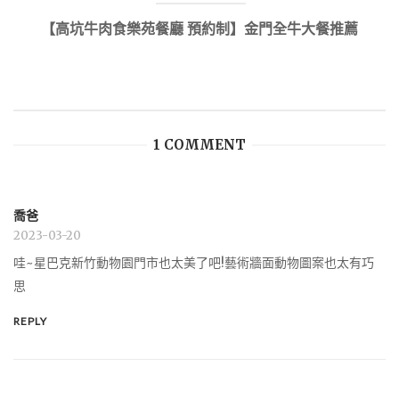
【高坑牛肉食樂苑餐廳 預約制】金門全牛大餐推薦
1 COMMENT
喬爸
2023-03-20
哇~星巴克新竹動物園門市也太美了吧!藝術牆面動物圖案也太有巧
思
REPLY