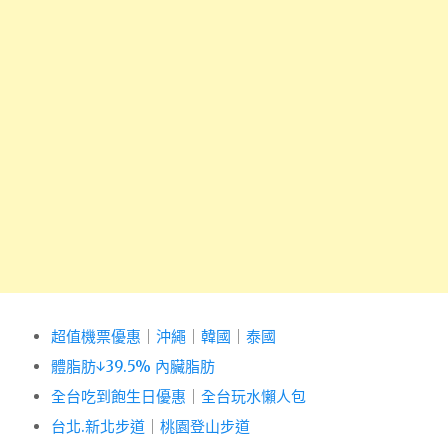
超值機票優惠
｜
沖繩
｜
韓國
｜
泰國
體脂肪↓39.5% 內臟脂肪
全台吃到飽生日優惠
｜
全台玩水懶人包
台北.新北步道
｜
桃園登山步道