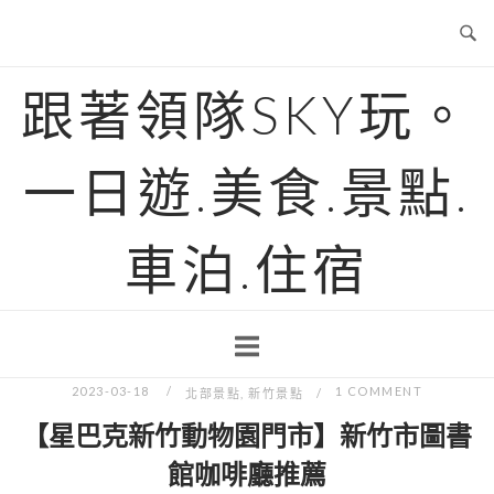
Skip
to
content
跟著領隊SKY玩。
一日遊.美食.景點.
車泊.住宿
2023-03-18
1 COMMENT
北部景點
,
新竹景點
【星巴克新竹動物園門市】新竹市圖書
館咖啡廳推薦