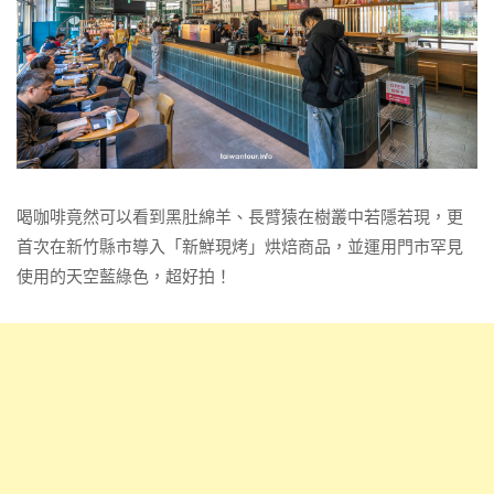
喝咖啡竟然可以看到黑肚綿羊、長臂猿在樹叢中若隱若現，更
首次在新竹縣市導入「新鮮現烤」烘焙商品，並運用門市罕見
使用的天空藍綠色，超好拍！