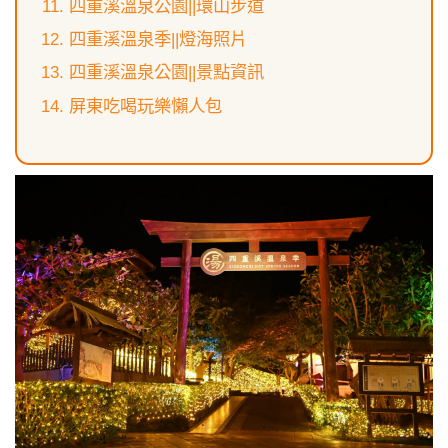
四重溪溫泉公園||環山步道
四重溪溫泉季||燈海照片
四重溪溫泉公園||景點資訊
屏東吃喝玩樂懶人包