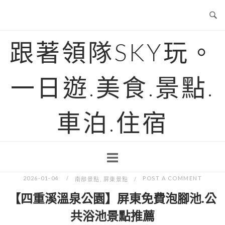
Skip
to
content
跟著領隊SKY玩。
一日遊.美食.景點.
車泊.住宿
2026-01-04
POST A COMMENT
南部景點
,
屏東景點
【四重溪溫泉公園】屏東免費泡腳池.公
共浴池景點推薦