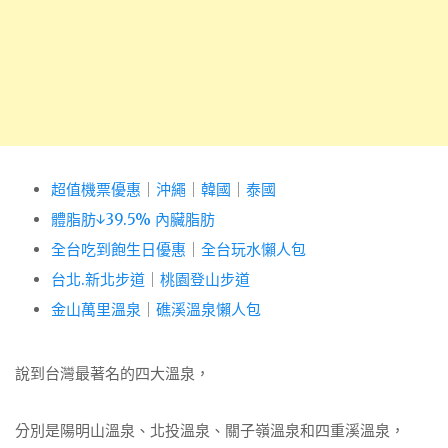
超值機票優惠
｜
沖繩
｜
韓國
｜
泰國
體脂肪↓39.5% 內臟脂肪
全台吃到飽生日優惠
｜
全台玩水懶人包
台北.新北步道
｜
桃園登山步道
金山萬里溫泉
｜
礁溪溫泉懶人包
說到台灣最著名的四大溫泉，
分別是陽明山溫泉、北投溫泉、關子嶺溫泉和四重溪溫泉，