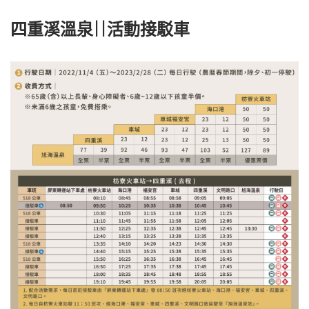
四重溪溫泉||活動接駁車