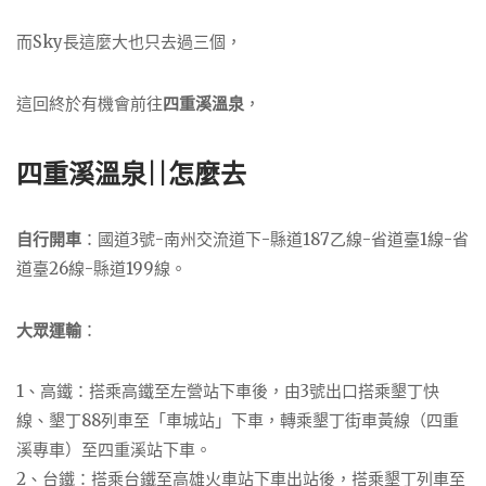
而Sky長這麼大也只去過三個，
這回終於有機會前往
四重溪溫泉
，
四重溪溫泉||怎麼去
自行開車
：國道3號-南州交流道下-縣道187乙線-省道臺1線-省
道臺26線-縣道199線。
大眾運輸
：
1、高鐵：搭乘高鐵至左營站下車後，由3號出口搭乘墾丁快
線、墾丁88列車至「車城站」下車，轉乘墾丁街車黃線（四重
溪專車）至四重溪站下車。
2、台鐵：搭乘台鐵至高雄火車站下車出站後，搭乘墾丁列車至