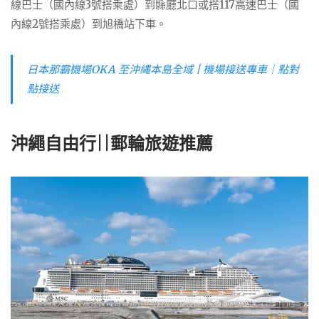
線巴士（國內線3號搭乘處）到縣廳北口或搭117高速巴士（國
內線2號搭乘處）到旭橋站下車。
日本那霸機場OKA 至沖縄本島全域 | 機場接送專車｜點對
點接送
沖繩自由行||
郵輪旅遊推薦