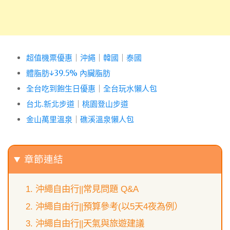
超值機票優惠
｜
沖繩
｜
韓國
｜
泰國
體脂肪↓39.5% 內臟脂肪
全台吃到飽生日優惠
｜
全台玩水懶人包
台北.新北步道
｜
桃園登山步道
金山萬里溫泉
｜
礁溪溫泉懶人包
章節連結
沖繩自由行||常見問題 Q&A
沖繩自由行||預算參考(以5天4夜為例）
沖繩自由行||天氣與旅遊建議