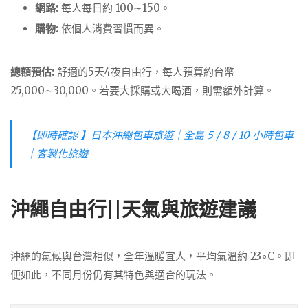
網路:
每人每日約
100
∼
150
。
購物:
依個人消費習慣而異。
總額預估:
舒適的5天4夜自由行，每人預算約台幣
25
,
000
∼
30
,
000
。若要大採購或大喝酒，則需額外計算。
【即時確認 】日本沖繩包車旅遊｜全島 5 / 8 / 10 小時包車
｜客製化旅遊
沖繩自由行||天氣與旅遊建議
沖繩的氣候與台灣相似，全年溫暖宜人，平均氣溫約
2
3
∘
C
。即
便如此，不同月份仍有其特色與適合的玩法。