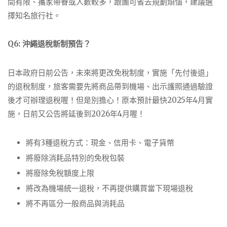
間有限、攜家帶眷或人數較多，跟團可省去規劃煩惱，建議選
擇知名旅行社。
Q6: 沖繩
退稅新制預告
？
日本政府日前公告，未來將更改免稅制度，實施「先付後退」
的退稅制度，旅客需要先將商品帶到機場、出示護照通過驗證
後才可辦理退稅喔！但是別擔心！原本預計最快2025年4月實
施，日前又公告將延後到2026年4月喔！
將有3種退稅方式：現金、信用卡、電子貨幣
將廢除消耗品特別的免稅包裝
將廢除免稅額度上限
將改為機場統一退稅，不再提供購買當下現場退稅
將不再區分一般商品與消耗品