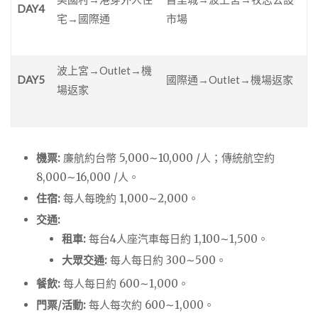
DAY4
宅→國際通
市場
波上宮→Outlet→機
DAY5
國際通→Outlet→機場返家
場返家
機票:
廉航約台幣
5
,
000
∼
10
,
000
/人；傳統航空約
8
,
000
∼
16
,
000
/人。
住宿:
每人每晚約
1
,
000
∼
2
,
000
。
交通:
租車:
每台4人座汽車每日約
1
,
100
∼
1
,
500
。
大眾交通:
每人每日約
300
∼
500
。
餐飲:
每人每日約
600
∼
1
,
000
。
門票/活動:
每人每次約
600
∼
1
,
000
。