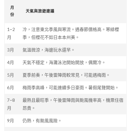
月
天氣與旅遊建議
份
1~2
冷，注意東北季風與寒流。遇春節價格高。寒緋櫻
月
季，但櫻花不如日本本州美。
3月
氣溫微涼，海邊玩水還早。
4月
天氣不穩定，海灘泳池開始開放，偶爾冷。
5月
夏季前奏，午後雷陣雨較常見，可能遇梅雨。
6月
梅雨季高峰，可能連續多日豪雨。暑假尾聲開始。
7~8
最熱且最旺季，午後雷陣雨與颱風機率高，機票住宿
月
昂貴。
9月
仍熱，有颱風風險。