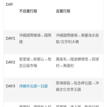
DAY
不自駕行程
自駕行程
沖繩國際機場→國際
沖繩國際機場→美麗海水族
DAY1
通
館/古宇利大橋
首里城→新都心→牧
萬座毛→殘波舺燈塔→琉球
DAY2
志公設市場
村→美國村
齋場御嶽→知念岬公園→沖
DAY3
沖繩中北部一日遊
繩文化世界王國
美國村→港穿外人住
首里城→波上宮→牧志公設