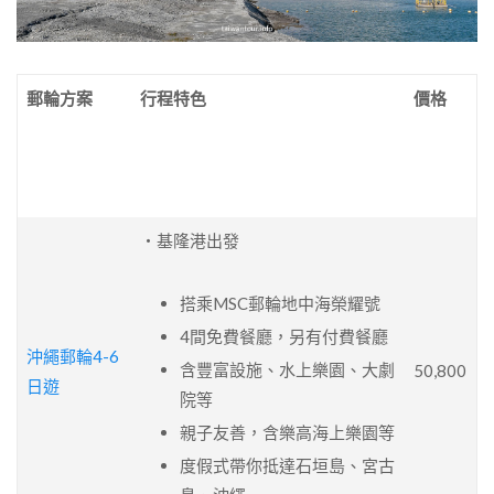
郵輪方案
行程特色
價格
・基隆港出發
搭乘MSC郵輪地中海榮耀號
4間免費餐廳，另有付費餐廳
沖繩郵輪4-6
含豐富設施、水上樂園、大劇
50,800
日遊
院等
親子友善，含樂高海上樂園等
度假式帶你抵達石垣島、宮古