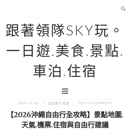
Skip
to
content
跟著領隊SKY玩。
一日遊.美食.景點.
車泊.住宿
2026-03-01
POST A COMMENT
日本親子旅遊
【2026沖繩自由行全攻略】景點地圖.
天氣.機票.住宿與自由行建議