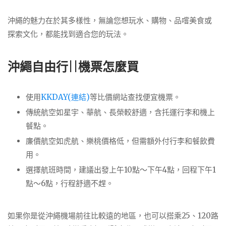
沖繩的魅力在於其多樣性，無論您想玩水、購物、品嚐美食或
探索文化，都能找到適合您的玩法。
沖繩自由行||機票怎麼買
使用
KKDAY(連結)
等比價網站查找便宜機票。
傳統航空如星宇、華航、長榮較舒適，含托運行李和機上
餐點。
廉價航空如虎航、樂桃價格低，但需額外付行李和餐飲費
用。
選擇航班時間，建議出發上午10點～下午4點，回程下午1
點～6點，行程舒適不趕。
如果你是從沖繩機場前往比較遠的地區，也可以搭乘25、120路