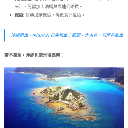
座），另需加上油錢與高速公路費。
保險:
建議加購保險，降低意外風險。
沖繩租車｜NISSAN 日產租車｜那覇・宮古島・石垣島取車
若不自駕，沖繩也能玩得盡興：