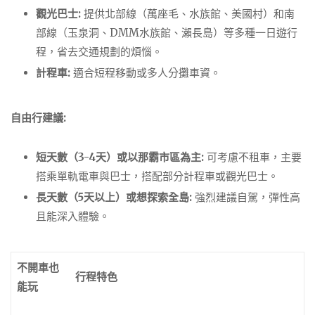
觀光巴士:
提供北部線（萬座毛、水族館、美國村）和南
部線（玉泉洞、DMM水族館、瀨長島）等多種一日遊行
程，省去交通規劃的煩惱。
計程車:
適合短程移動或多人分攤車資。
自由行建議:
短天數（3-4天）或以那霸市區為主:
可考慮不租車，主要
搭乘單軌電車與巴士，搭配部分計程車或觀光巴士。
長天數（5天以上）或想探索全島:
強烈建議自駕，彈性高
且能深入體驗。
不開車也
行程特色
能玩