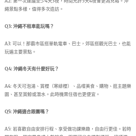
A2: 第一次建議至少4天3夜，時間允許5天4夜會更為充裕。沖
繩景點多樣，值得多次造訪。
Q3: 沖繩不租車能玩嗎？
A3: 可以！那霸市區搭單軌電車、巴士，郊區搭觀光巴士，也能
玩遍主要景點。
Q4: 沖繩冬天有什麼好玩？
A4: 冬天可泡湯、賞櫻（寒緋櫻）、品嚐美食、購物、逛主題樂
園、甚至賞鯨或潛水。此時機票住宿也更便宜。
Q5: 沖繩適合跟團嗎？
A5: 若喜歡自由安排行程、享受做功課樂趣，自由行更佳。若時