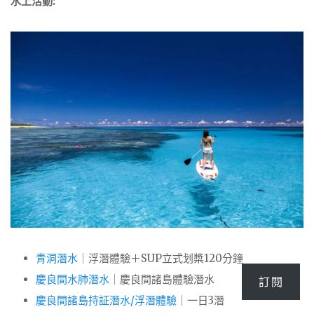
水上活動:
青洞潛水
｜浮潛體驗＋SUP立式划槳120分鐘
慶良間水肺潛水
｜慶良間諸島體驗潛水
訂閱
慶良間諸島持証潛水/浮潛體驗
｜一日3潛