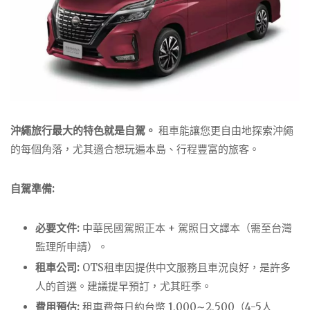
沖繩旅行最大的特色就是自駕。
租車能讓您更自由地探索沖繩
的每個角落，尤其適合想玩遍本島、行程豐富的旅客。
自駕準備:
必要文件:
中華民國駕照正本 + 駕照日文譯本（需至台灣
監理所申請）。
租車公司:
OTS租車因提供中文服務且車況良好，是許多
人的首選。建議提早預訂，尤其旺季。
費用預估:
租車費每日約台幣
1
,
000
∼
2
,
500
（4-5人