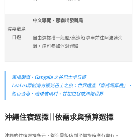
中文導覽、那霸出發跳島
渡嘉敷島
一日遊
自由選擇搭一般船/高速船 專車前往阿波連海
灘，還可參加浮潛體驗
齋場御嶽・Gangala 之谷巴士半日遊
LeaLea原創南方觀光巴士之旅：世界遺產「齋戒場禦岳」、
姬百合塔、琉球玻璃村、甘加拉谷或沖繩世界
沖繩住宿選擇||依需求與預算選擇
沖繩的住宿選擇多元，從海景飯店到平價旅館應有盡有。