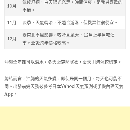
氣候舒適，白天陽光充足，晚間涼爽，是我最喜歡的
10月
季節。
11月
淡季，天氣轉涼，不適合游泳，但機票住宿便宜。
受東北季風影響，較冷且風大，12月上半月較淡
12月
季。聖誕跨年價格較高。
沖繩全年都可以潛水，冬天需穿防寒衣，夏天則海況較穩定。
總結而言，沖繩的天氣多變，即使是同一個月，每天也可能不
同。出發前幾天務必參考日本Yahoo!天氣預測或手機內建天氣
App。