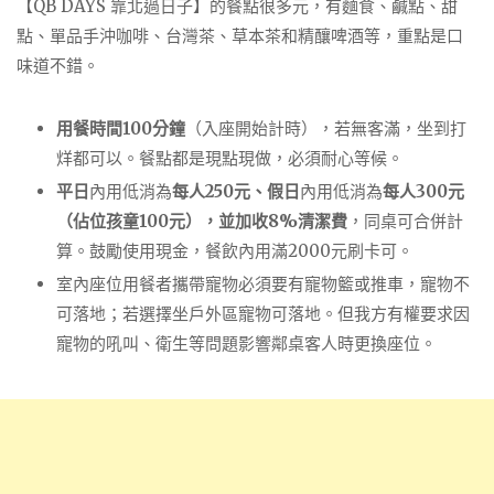
【QB DAYS 靠北過日子】的餐點很多元，有麵食、鹹點、甜
點、單品手沖咖啡、台灣茶、草本茶和精釀啤酒等，重點是口
味道不錯。
用餐時間100分鐘
（入座開始計時），若無客滿，坐到打
烊都可以。餐點都是現點現做，必須耐心等候。
平日
內用低消為
每人250元、假日
內用低消為
每人300元
（佔位孩童100元），並加收8%清潔費
，同桌可合併計
算。鼓勵使用現金，餐飲內用滿2000元刷卡可。
室內座位用餐者攜帶寵物必須要有寵物籃或推車，寵物不
可落地；若選擇坐戶外區寵物可落地。但我方有權要求因
寵物的吼叫、衛生等問題影響鄰桌客人時更換座位。