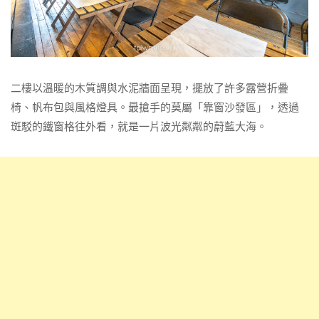
二樓以溫暖的木質調與水泥牆面呈現，擺放了許多露營折疊
椅、帆布包與風格燈具。最搶手的莫屬「靠窗沙發區」，透過
斑駁的鐵窗格往外看，就是一片波光粼粼的蔚藍大海。