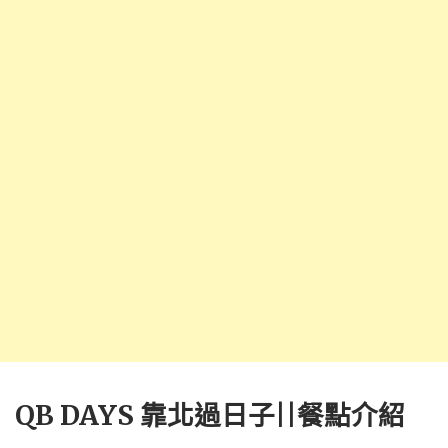
QB DAYS 靠北過日子||餐點介紹