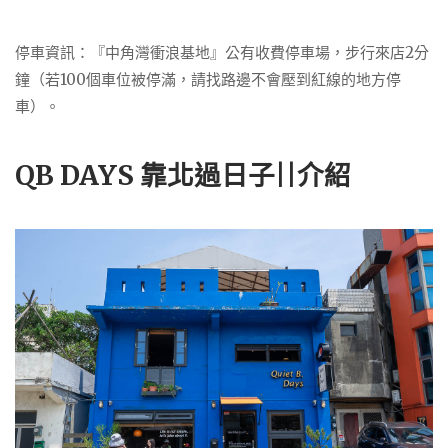
停車資訊：『中角灣衝浪基地』公有收費停車場，步行來店2分
鐘（若100個車位被停滿，請找路邊不會壓到紅線的地方停
車）。
QB DAYS 靠北過日子||介紹