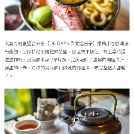
天氣冷就很適合來份【QB DAYS 靠北過日子】嫩肩小卷咖哩湯
烏龍麵，店家特地用鑄鐵鍋裝盛，保溫效果極佳，端上桌時還
滋滋作響，烏龍麵本身Q彈有勁、完美吸附了濃郁的咖哩醬汁。
鮮甜的小卷、Ｑ彈的烏龍麵和微辣的咖哩湯，吃完整個人都暖
了。