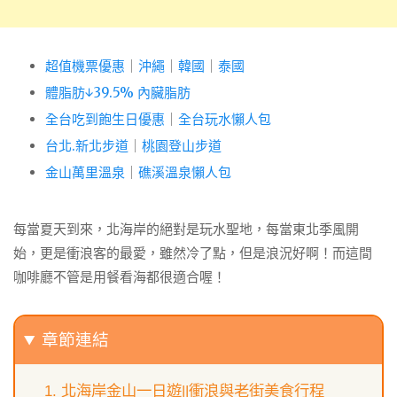
超值機票優惠
｜
沖繩
｜
韓國
｜
泰國
體脂肪↓39.5% 內臟脂肪
全台吃到飽生日優惠
｜
全台玩水懶人包
台北.新北步道
｜
桃園登山步道
金山萬里溫泉
｜
礁溪溫泉懶人包
每當夏天到來，北海岸的絕對是玩水聖地，每當東北季風開
始，更是衝浪客的最愛，雖然冷了點，但是浪況好啊！而這間
咖啡廳不管是用餐看海都很適合喔！
章節連結
北海岸金山一日遊||衝浪與老街美食行程