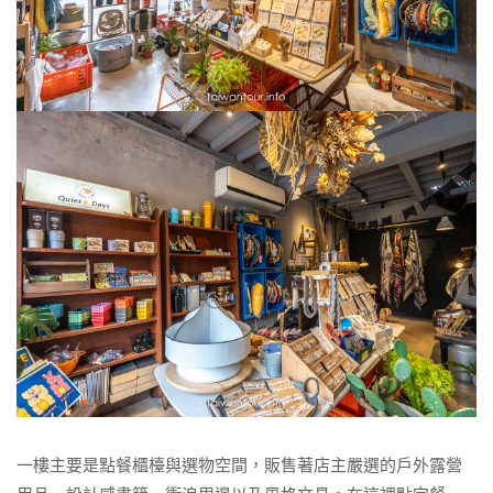
一樓主要是點餐櫃檯與選物空間，販售著店主嚴選的戶外露營