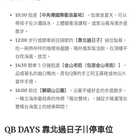
10:30
抵達【
中角灣國際衝浪基地
】。如果是夏天，可以
帶孩子在沙灘踩水、上體驗衝浪課程，或是沿著海濱步道
散步。
12:00
步行或開車前往隔壁的【
靠北過日子
】候位點餐。
吃一碗熱呼呼的咖哩烏龍麵、喝杯鳳梨氣泡飲，在頂樓平
台吹海風、放空。
14:30
開車 5 分鐘抵達【
金山老街（包里金山老街）
】，
品嚐著名的廟口鴨肉，買包Q彈的手工阿玉蔴粩或地瓜片
當伴手禮。
16:00
前往【
獅頭山公園
】，沿著平緩好走的步道散步，
一睹北海岸最經典的地標「燭台雙峙」，捕捉夕陽灑落在
雙燭台海面上的絕美瞬間！
QB DAYS 靠北過日子||停車位