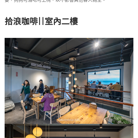
拾浪咖啡||室內二樓