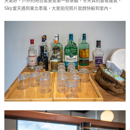
天氣好，戶外的吧台區更是第一排景觀，冬天真的要看運氣，
Sky當天遇到東北季風，大家拍完照片就趕快躲到室內。