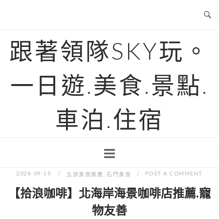
Skip
to
content
跟著領隊SKY玩。
一日遊.美食.景點.
車泊.住宿
2024-09-19
POST A COMMENT
北部美食推薦
,
石門美食
【拾浪咖啡】北海岸海景咖啡店推薦.寵
物友善