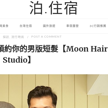
泊.住宿
灣美食
台灣住宿
國外旅遊
車宿露營
3C行銷推薦
POST A COMMENT
採訪
,
流行時尚
約你的男版短髮【Moon Hair
Studio】