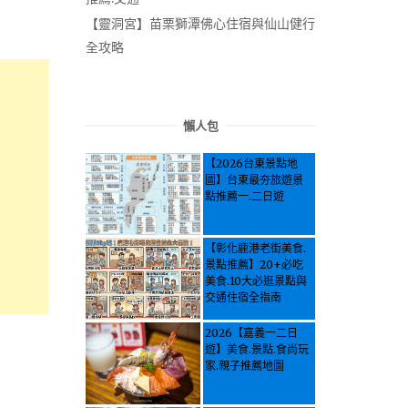
【靈洞宮】苗栗獅潭佛心住宿與仙山健行
全攻略
懶人包
【2026台東景點地
圖】台東最夯旅遊景
點推薦一.二日遊
【彰化鹿港老街美食.
景點推薦】20+必吃
美食.10大必逛景點與
交通住宿全指南
2026【嘉義一二日
遊】美食.景點.食尚玩
家.親子推薦地圖