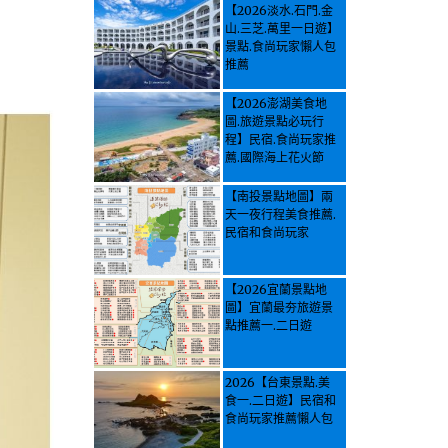
【2026淡水.石門.金
山.三芝.萬里一日遊】
景點.食尚玩家懶人包
推薦
【2026澎湖美食地
圖.旅遊景點必玩行
程】民宿.食尚玩家推
薦.國際海上花火節
【南投景點地圖】兩
天一夜行程美食推薦.
民宿和食尚玩家
【2026宜蘭景點地
圖】宜蘭最夯旅遊景
點推薦一.二日遊
2026【台東景點.美
食一.二日遊】民宿和
食尚玩家推薦懶人包