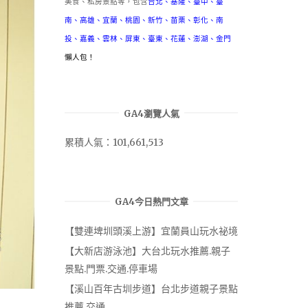
美食、私房景點等，包含
台北
、
基隆
、
臺中
、
臺
南
、
高雄
、
宜蘭
、
桃園
、
新竹
、
苗栗
、
彰化
、
南
投
、
嘉義
、
雲林
、
屏東
、
臺東
、
花蓮
、
澎湖
、
金門
懶人包！
GA4瀏覽人氣
累積人氣：101,661,513
GA4今日熱門文章
【雙連埤圳頭溪上游】宜蘭員山玩水祕境
【大新店游泳池】大台北玩水推薦.親子
景點.門票.交通.停車場
【溪山百年古圳步道】台北步道親子景點
推薦.交通