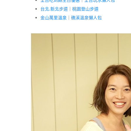
全台吃到飽生日優惠
｜
全台玩水懶人包
台北.新北步道
｜
桃園登山步道
金山萬里溫泉
｜
礁溪溫泉懶人包