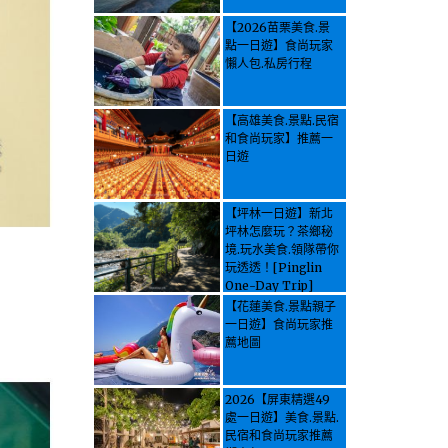
【2026苗栗美食.景
點一日遊】食尚玩家
懶人包.私房行程
【高雄美食.景點.民宿
和食尚玩家】推薦一
日遊
【坪林一日遊】新北
坪林怎麼玩？茶鄉秘
境.玩水美食.領隊帶你
玩透透！[Pinglin
One-Day Trip]
How to explore
【花蓮美食.景點親子
Pinglin, New
一日遊】食尚玩家推
Taipei? Tea Village
薦地圖
Secrets, Water
Activities & Food,
Let the guide take
2026【屏東精選49
you through it all!
處一日遊】美食.景點.
民宿和食尚玩家推薦