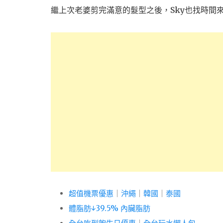
繼上次老婆剪完滿意的髮型之後，Sky也找時間來
超值機票優惠
｜
沖繩
｜
韓國
｜
泰國
體脂肪↓39.5% 內臟脂肪