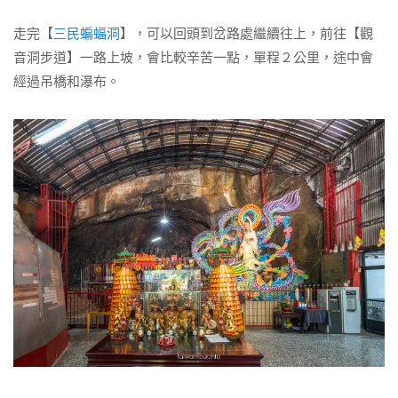
走完【
三民蝙蝠洞
】，可以回頭到岔路處繼續往上，前往【觀
音洞步道】一路上坡，會比較辛苦一點，單程２公里，途中會
經過吊橋和瀑布。