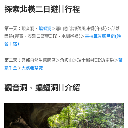
探索北橫二日遊||行程
第一天：
觀音洞
、
蝙蝠洞
＞那山咖啡部落風味餐(午餐)＞部落
體驗(迎賓、泰雅口簧琴DIY、水圳巡禮)＞
基拉耳景觀民宿(晚
餐＋宿)
第二天：
吾都自然生態園區＞角板山＞瑞⼠鄉村TINA廚房＞
葉
家千金
＞
大溪老茶廠
觀音洞
、
蝙蝠洞||介紹