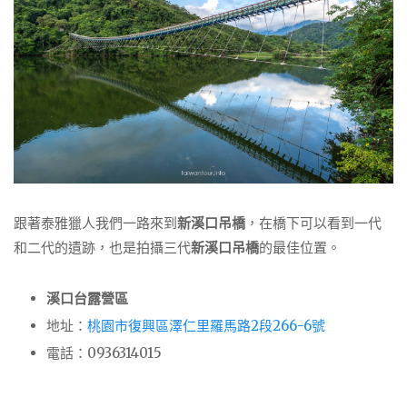
跟著泰雅獵人我們一路來到
新溪口吊橋
，在橋下可以看到一代
和二代的遺跡，也是拍攝三代
新溪口吊橋
的最佳位置。
溪口台露營區
地址：
桃園市復興區澤仁里羅馬路2段266-6號
電話：0936314015