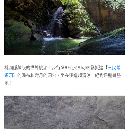
桃園隱藏版的世外桃源，步行600公尺即可輕鬆抵達【
三民蝙
蝠洞
】的瀑布和彎月的洞穴，坐在溪邊超清涼，絕對是避暑勝
地！