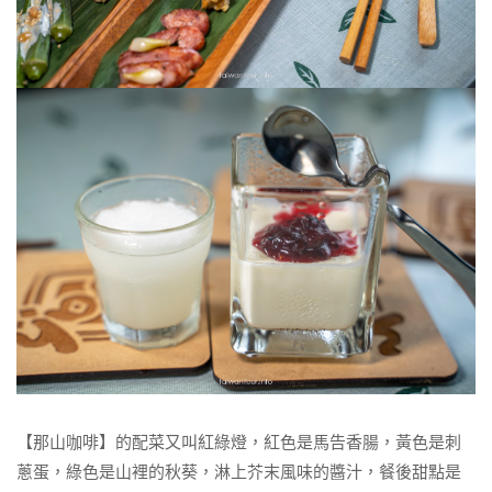
【那山咖啡】的配菜又叫紅綠燈，紅色是馬告香腸，黃色是刺
蔥蛋，綠色是山裡的秋葵，淋上芥末風味的醬汁，餐後甜點是