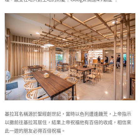
基拉耳名稱源於聖經創世記，當時以色列遭逢饑荒，上帝指示
以撒前往基拉耳居住，結果上帝祝福他有百倍的收成，相信來
此一遊的朋友必得百倍祝福。