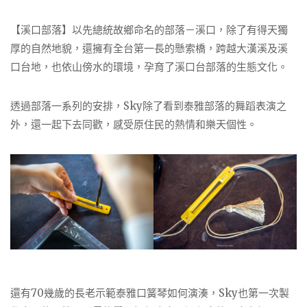
【溪口部落】以先總統故鄉命名的部落－溪口，除了有得天獨
厚的自然地貌，還擁有全台第一長的懸索橋，跨越大漢溪及溪
口台地，也依山傍水的環境，孕育了溪口台部落的生態文化。
透過部落一系列的安排，Sky除了看到泰雅部落的舞蹈表演之
外，還一起下去同歡，感受原住民的熱情和樂天個性。
還有70幾歲的長老示範泰雅口簧琴如何演湊，Sky也第一次製