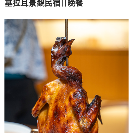
基拉耳景觀民宿||晚餐