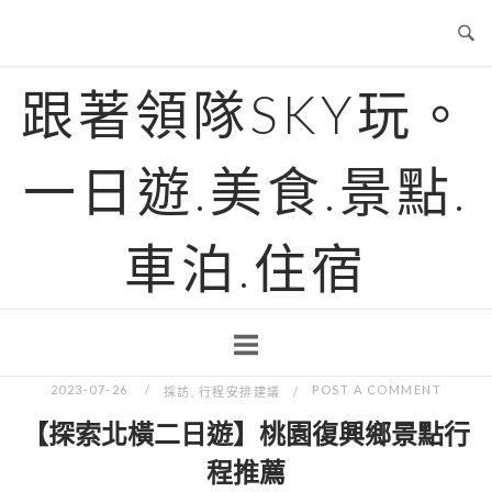
Skip
to
content
跟著領隊SKY玩。
一日遊.美食.景點.
車泊.住宿
2023-07-26
POST A COMMENT
採訪
,
行程安排建議
【探索北橫二日遊】桃園復興鄉景點行
程推薦