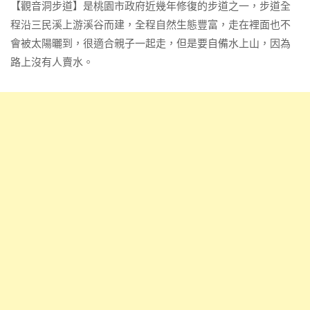
【觀音洞步道】是桃園市政府近幾年修復的步道之一，步道全
程沿三民溪上游溪谷而建，全程自然生態豐富，走在裡面也不
會被太陽曬到，很適合親子一起走，但是要自備水上山，因為
路上沒有人賣水。