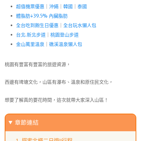
超值機票優惠
｜
沖繩
｜
韓國
｜
泰國
體脂肪↓39.5% 內臟脂肪
全台吃到飽生日優惠
｜
全台玩水懶人包
台北.新北步道
｜
桃園登山步道
金山萬里溫泉
｜
礁溪溫泉懶人包
桃園有豐富有豐富的旅遊資源，
西邊有埤塘文化，山區有瀑布
、溫泉和原住民文化，
想要了解真的要花時間，這次就帶大家深入山區！
章節連結
探索北橫二日遊||行程