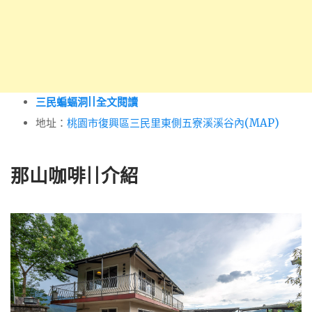
三民蝙蝠洞||全文閱讀
地址：
桃園市復興區三民里東側五寮溪溪谷內(MAP)
那山咖啡||介紹