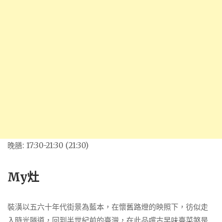
晚膳: 17:30-21:30 (21:30)
My灶
裝潢以五六十年代街景為藍本，在懷舊路燈的映照下，彷似走
入時光隧道，回到半世紀前的臺灣，在此品嚐古早味臺菜煞是