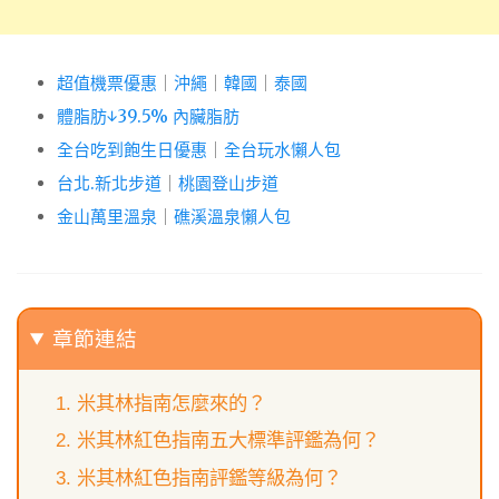
超值機票優惠
｜
沖繩
｜
韓國
｜
泰國
體脂肪↓39.5% 內臟脂肪
全台吃到飽生日優惠
｜
全台玩水懶人包
台北.新北步道
｜
桃園登山步道
金山萬里溫泉
｜
礁溪溫泉懶人包
章節連結
米其林指南怎麼來的？
米其林紅色指南五大標準評鑑為何？
米其林紅色指南評鑑等級為何？