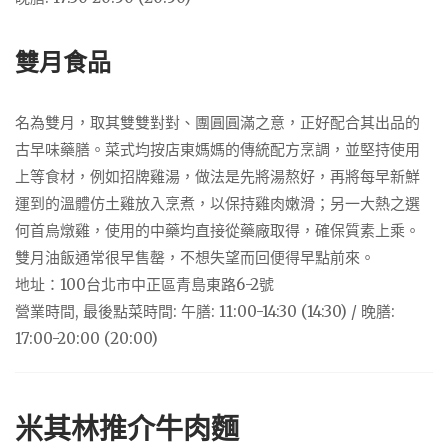
雙月食品
名為雙月，取其雙雙對對、團圓圓滿之意，正好配合其出品的
古早味藥膳。菜式均按店東媽媽的傳統配方烹調，並堅持使用
上等食材，例如招牌雞湯，做法是先將湯熬好，再將每早新鮮
運到的溫體仿土雞放入烹煮，以保持雞肉嫩滑；另一大熱之選
何首烏燉雞，使用的中藥均直接從藥廠取得，確保質素上乘。
雙月油飯通常很早售罄，不想失望而回便得早點前來。
地址：100台北市中正區青島東路6-2號
營業時間, 最後點菜時間: 午膳: 11:00-14:30 (14:30) / 晚膳:
17:00-20:00 (20:00)
米其林推介牛肉麵