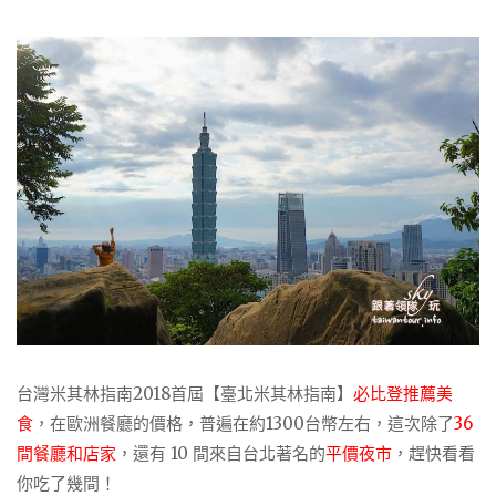
台灣米其林指南2018首屆【臺北米其林指南】
必比登推薦美
食
，在歐洲餐廳的價格，普遍在約1300台幣左右，這次除了
36
間餐廳和店家
，還有 10 間來自台北著名的
平價夜市
，趕快看看
你吃了幾間！