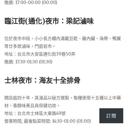
晚膳: 17:00-00:00 (00:00)
臨江街(通化)夜市：梁記滷味
位於夜市中段，小小長方櫃內滿載豆乾、雞內臟、海帶、鴨翼
等廿多款滷味，門庭若市。
地址：台北市大安區通化街39巷50弄
晚膳: 17:30-01:30 (01:30)
士林夜市：海友十全排骨
開店逾四十年，其湯品以秘方燉製，每種使用十五種以上中藥
材，香醇味美且具保健功效。
地址：台北市士林區大東路49號
訂閱
營業時間, 最後點菜時間: 14:30-01:00 (01:00)