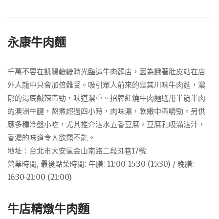
永康牛肉麵
千萬不要在飢腸轆轆時光臨這牛肉麵店，因為餓著肚皮站在店
外人龍中只會加倍難受。吸引眾人前來的是其川味牛肉麵，濃
郁的湯底鹹辣帶勁，味道濃重。招牌紅燒牛肉麵選用半筋半肉
的澳洲牛腱，熬煮超過四小時，肉味濃，軟嫩中帶嚼勁。另供
應多種冷盤小吃，尤其推介滷水五香豆腐，豆腐孔吸滿滷汁，
香濃的味道令人欲罷不能。
地址：台北市大安區金山南路二段31巷17號
營業時間, 最後點菜時間: 午膳: 11:00-15:30 (15:30) / 晚膳:
16:30-21:00 (21:00)
牛店精燉牛肉麵