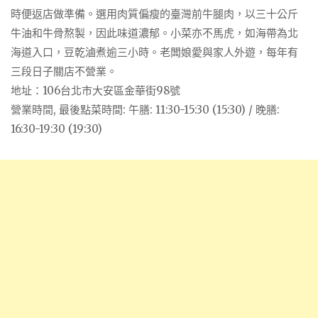
時便返店做準備。選用肉質偏瘦的臺灣前牛腿肉，以三十公斤
牛油和牛骨熬製，因此味道濃郁。小菜亦不馬虎，如海帶為北
海道入口，豆乾滷煮逾三小時。老闆娘愛與家人外遊，每年有
三段日子關店不營業。
地址：106台北市大安區金華街98號
營業時間, 最後點菜時間: 午膳: 11:30-15:30 (15:30) / 晚膳:
16:30-19:30 (19:30)