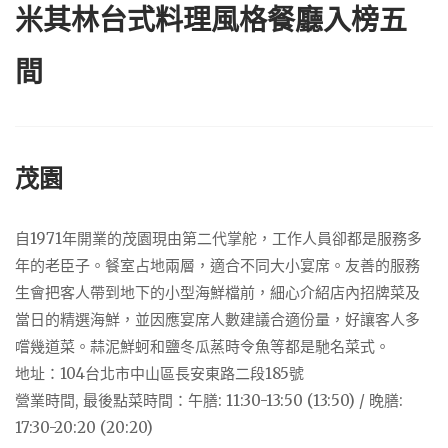
米其林台式料理風格餐廳入榜五
間
茂園
自1971年開業的茂園現由第二代掌舵，工作人員卻都是服務多
年的老臣子。餐室占地兩層，適合不同大小宴席。友善的服務
生會把客人帶到地下的小型海鮮檔前，細心介紹店內招牌菜及
當日的精選海鮮，並因應宴席人數建議合適份量，好讓客人多
嚐幾道菜。蒜泥鮮蚵和鹽冬瓜蒸時令魚等都是馳名菜式。
地址：104台北市中山區長安東路二段185號
營業時間, 最後點菜時間：午膳: 11:30-13:50 (13:50) / 晚膳:
17:30-20:20 (20:20)