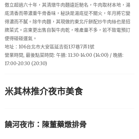
傲立超過六十年，其清燉牛肉麵遠近馳名，牛肉取材本地，湯
底清香而帶濃重牛骨香味，秘訣是湯底從不關火，年月將它變
得濃而不膩。除牛肉麵，其現做的東北斤餅配炒牛肉絲也是招
牌菜式。店東更出售自製牛肉乾，唯產量不多，若不致電預訂
便得碰碰運氣。
地址：106台北市大安區延吉街137巷7弄1號
營業時間, 最後點菜時間: 午膳: 11:30-14:00 (14:00) / 晚膳:
17:00-20:30 (20:30)
米其林推介夜市美食
饒河夜市：
陳董藥燉排骨