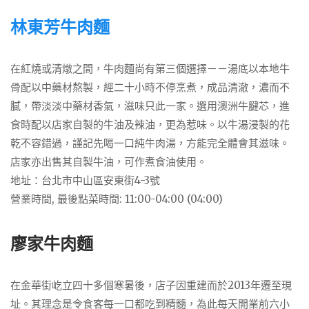
林東芳牛肉麵
在紅燒或清燉之間，牛肉麵尚有第三個選擇－－湯底以本地牛
骨配以中藥材熬製，經二十小時不停烹煮，成品清澈，濃而不
膩，帶淡淡中藥材香氣，滋味只此一家。選用澳洲牛腱芯，進
食時配以店家自製的牛油及辣油，更為惹味。以牛湯浸製的花
乾不容錯過，謹記先喝一口純牛肉湯，方能完全體會其滋味。
店家亦出售其自製牛油，可作煮食油使用。
地址：台北市中山區安東街4-3號
營業時間, 最後點菜時間: 11:00-04:00 (04:00)
廖家牛肉麵
在金華街屹立四十多個寒暑後，店子因重建而於2013年遷至現
址。其理念是令食客每一口都吃到精髓，為此每天開業前六小