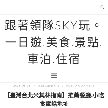
Skip
to
content
跟著領隊SKY玩。
一日遊.美食.景點.
車泊.住宿
2018-03-06
POST A COMMENT
吃喝玩樂懶人包
【臺灣台北米其林指南】推薦餐廳.小吃
食電話地址