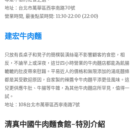
地址：台北市萬華區西寧南路70號
營業時間, 最後點菜時間: 11:30-22:00 (22:00)
建宏牛肉麵
只放有長桌子和凳子的簡樸裝潢絲毫不影響顧客的食慾，相
反，不論早上或深夜，這廿四小時營業的牛肉麵店都能為飢腸
轆轆的肚皮帶來慰藉。平易近人的價格和無限添加的湯底麵條
都是其受歡迎原因，自家製的辣醬令牛肉麵平添更佳風味。這
兒更供應牛肚、牛腸等牛雜，為其他牛肉麵店所罕見，值得一
試。
地址：108台北市萬華區西寧南路7號
清真中國牛肉麵食館-特別介紹