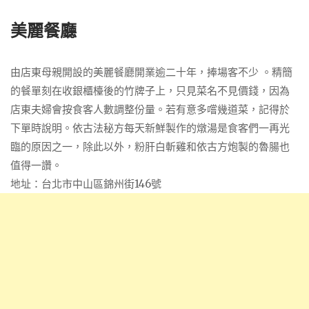
美麗餐廳
由店東母親開設的美麗餐廳開業逾二十年，捧場客不少 。精簡
的餐單刻在收銀櫃檯後的竹牌子上，只見菜名不見價錢，因為
店東夫婦會按食客人數調整份量。若有意多嚐幾道菜，記得於
下單時說明。依古法秘方每天新鮮製作的燉湯是食客們一再光
臨的原因之一，除此以外，粉肝白斬雞和依古方炮製的魯腸也
值得一讚。
地址：台北市中山區錦州街146號