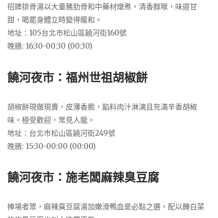
招牌排骨湯以大量豬肋骨和中藥材燉煮，清香醇喉，味道甘
甜，喝罷身體立時變得暖和。
地址：105台北市松山區饒河街160號
晚膳: 16:30-00:30 (00:30)
饒河夜市：福州世祖胡椒餅
胡椒餅現做現賣，皮薄香脆，餡料肉汁淋漓且充滿辛香胡椒
味。極受歡迎，常見人龍。
地址：台北市松山區饒河街249號
晚膳: 15:30-00:00 (00:00)
饒河夜市：施老闆麻辣臭豆腐
捧場者眾，麻辣臭豆腐湯加嫩滑鴨血是必點之選，配以醃白菜