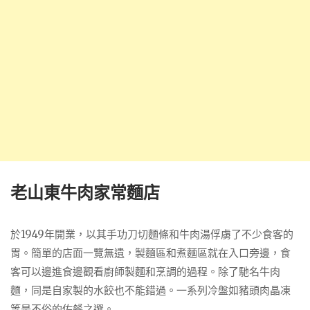
老山東牛肉家常麵店
於1949年開業，以其手功刀切麵條和牛肉湯俘虜了不少食客的
胃。簡單的店面一覽無遺，製麵區和煮麵區就在入口旁邊，食
客可以邊進食邊觀看廚師製麵和烹調的過程。除了馳名牛肉
麵，同是自家製的水餃也不能錯過。一系列冷盤如豬頭肉晶凍
等是不俗的佐餐之選。