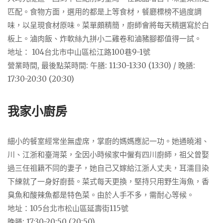
匹配。食物方面，選用的都是上等食材，餐廳標榜不過度調
味，以呈現食材原味。菜單頗精簡，廚師會將每天精選寫於白
板上。滷肉飯、炸軟絲九拼小二雞卷和滷豬腳都值得一試。
地址： 104台北市中山區松江路100巷9-1號
營業時間, 最後點菜時間: 午膳: 11:30-13:30 (13:30) / 晚膳:
17:30-20:30 (20:30)
我家小廚房
細小的餐室經常坐無虚席，掌廚的媽媽應記一功。她通曉湘、
川、江浙和臺灣菜，全因小時候家中僱有四川廚師，祖父曾娶
過三任祖籍不同的妻子，她自己又嫁給江浙人丈夫，耳濡目染
下練就了一身好廚藝。菜式每天更換，堅持只用野生海魚，香
臭魚和酸辣魚都是特色菜。由於人手不多，需耐心等候。
地址：105台北市松山區延壽街115號
晚膳: 17:30-20:50 (20:50)