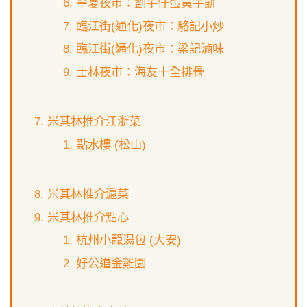
寧夏夜市：劉芋仔蛋黃芋餅
臨江街(通化)夜市：駱記小炒
臨江街(通化)夜市：梁記滷味
士林夜市：海友十全排骨
米其林推介江浙菜
點水樓 (松山)
米其林推介滬菜
米其林推介點心
杭州小籠湯包 (大安)
好公道金雞園