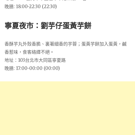
晚膳: 18:00-22:30 (22:30)
寧夏夜市：劉芋仔蛋黃芋餅
香酥芋丸外殼香脆、裏著細香的芋蓉；蛋黃芋餅加入蛋黃，鹹
香惹味，食客絡繹不絕。
地址：103台北市大同區寧夏路
晚膳: 17:00-00:00 (00:00)