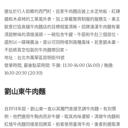
選址於行人如鯽的西門町，這家牛肉麵店披上水泥地板、紅磚
牆和木桌椅的工業風外表，加上穿戴整齊制服的服務生，東主
銳意打造高檔牛肉麵店的目標相當清晰。招牌滿漢牛肉麵有著
清甜鮮味的清燉湯頭，一碗包含牛腱、牛筋和牛肚三個部位，
還附以一碟辣醬油，是以可同時嚐到兩種風味。若意猶未盡，
不妨將真空包裝的牛肉麵帶回家。
地址：台北市萬華區昆明街91號
營業時間, 最後點菜時間: 午膳: 11:30-14:00 (14:00) / 晚膳:
16:30-20:30 (20:30)
劉山東牛肉麵
自1951年起，劉山東一直以其獨門食譜烹調牛肉麵。有別慣
例，他們選用牛胸肉而非牛腱，取其肉味濃郁。清燉牛肉麵和
紅燒牛肉麵同樣是招牌菜，前者使用臺灣牛肉，後者則選取澳