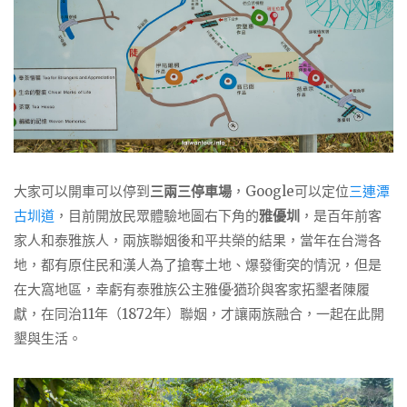
大家可以開車可以停到
三兩三停車場
，Google可以定位
三連潭
古圳道
，目前開放民眾體驗地圖右下角的
雅優圳
，是百年前客
家人和泰雅族人，兩族聯姻後和平共榮的結果，當年在台灣各
地，都有原住民和漢人為了搶奪土地、爆發衝突的情況，但是
在大窩地區，幸虧有泰雅族公主雅優·猶玠與客家拓墾者陳履
獻，在同治11年（1872年）聯姻，才讓兩族融合，一起在此開
墾與生活。