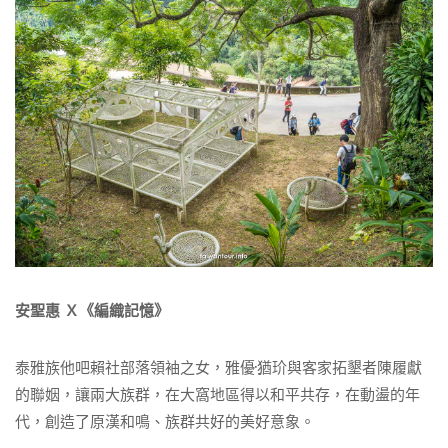
安聖惠 Ｘ《編織記憶》
泰雅族他吧賴社部落領袖之女，雅優·猶玠與客家拓墾者陳履獻
的聯姻，讓兩大族群，在大窩地區得以和平共存，在動盪的年
代，創造了原漢和鳴、族群共好的美好意象。