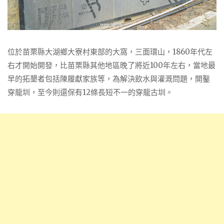
位於苗栗縣大湖鄉大寮村東部的大窩，三面環山，1860年代左
右才開始開發，比苗栗縣其他地區晚了將近100年左右，當地最
早的拓墾者包括陳履獻家族等，為解決飲水與灌溉問題，開鑿
穿龍圳，至今則還保有12條長短不一的穿龍古圳。