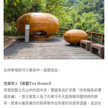
在停車場就可以看其中一座藝術品。
范承宗ｘ《茶窩Tea House》
茶窩就豎立在山中的田中央，靈感來自於茶壽（亦有稱為茶槽
或茶巢）。昔日客家人為了在寒冷冬天能夠喝到暖烘烘的熱
茶，就會以編鳥巢的的稻草製作出有蓋的茶壺保溫器，並且在