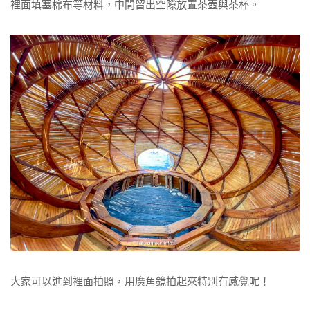
裡面填塞棉布等材料，中間留出空隙放置茶壺與茶杯。
大家可以進到裡面拍照，用廣角鏡拍起來特別有感覺呢！