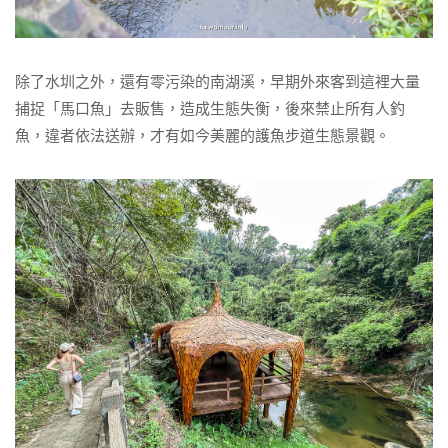
除了水圳之外，還有零污染的南湖溪，早期外來客到這裡大量
捕捉「馬口魚」去販售，造成生態失衡，後來禁止所有人釣
魚，違者依法送辦，才有如今美麗的護魚步道生態景觀。