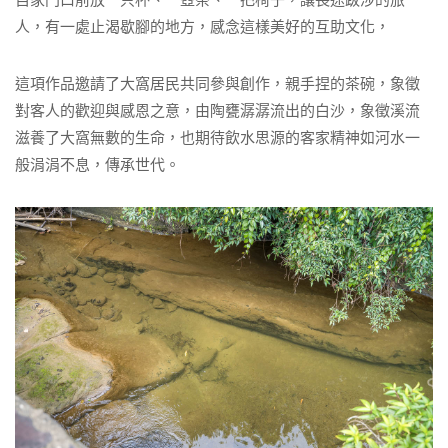
人，有一處止渴歇腳的地方，感念這樣美好的互助文化，
這項作品邀請了大窩居民共同參與創作，親手捏的茶碗，象徵
對客人的歡迎與感恩之意，由陶甕潺潺流出的白沙，象徵溪流
滋養了大窩無數的生命，也期待飲水思源的客家精神如河水一
般涓涓不息，傳承世代。