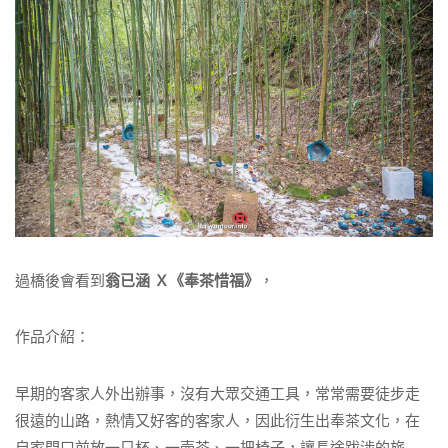
過橋後會看到
翁已涵 Ｘ《奉茶惜福》
，
作品介紹：
早期的客家人外出辦事，沒有大眾交通工具，常常需要徒步走
很遠的山路，熱情又好客的客家人，因此衍生出奉茶文化，在
自家門口前放一只杯、一壺茶、一把椅子，讓長途跋涉的旅