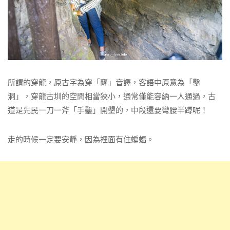
所謂的穿龍，原古字為穿「窿」音譯，客語中原意為「鑿
洞」，穿龍古圳的空間相當狹小，通常僅能容納一人通過，古
道是先民一刀一斧「手鑿」開墾的，中段還要彎腰半蹲呢！
走的時候一定要安靜，因為裡面有住蝙蝠。