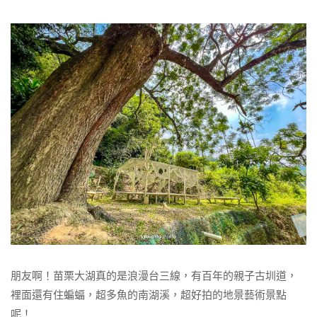
朋友啊！苗栗大湖真的是浪漫台三線，有百年的親子古圳道，
裡面還有住蝙蝠，超多魚的南湖溪，超好拍的地景藝術景點
呢！