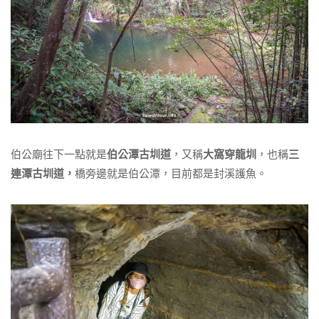
伯公廟往下一點就是
伯公潭古圳道
，又稱
大窩穿龍圳
，也稱
三
連潭古圳道，
橋旁邊就是伯公潭，目前都是封溪護魚。