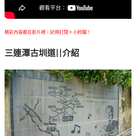
精彩內容都在影片裡，記得訂閱＋小鈴鐺！
三連潭古圳道||介紹