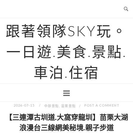
Skip
to
content
跟著領隊SKY玩。
一日遊.美食.景點.
車泊.住宿
2026-07-15
POST A COMMENT
中部景點
,
苗栗景點
【三連潭古圳道.大窩穿龍圳】苗栗大湖
浪漫台三線網美秘境.親子步道