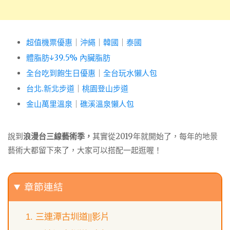
超值機票優惠
｜
沖繩
｜
韓國
｜
泰國
體脂肪↓39.5% 內臟脂肪
全台吃到飽生日優惠
｜
全台玩水懶人包
台北.新北步道
｜
桃園登山步道
金山萬里溫泉
｜
礁溪溫泉懶人包
說到
浪漫台三線藝術季，
其實從2019年就開始了，每年的地景
藝術大都留下來了，大家可以搭配一起逛喔！
章節連結
三連潭古圳道||影片