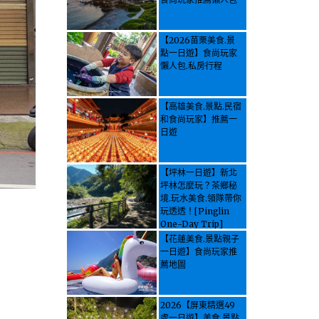
【2026苗栗美食.景
點一日遊】食尚玩家
懶人包.私房行程
【高雄美食.景點.民宿
和食尚玩家】推薦一
日遊
【坪林一日遊】新北
坪林怎麼玩？茶鄉秘
境.玩水美食.領隊帶你
玩透透！[Pinglin
One-Day Trip]
How to explore
【花蓮美食.景點親子
Pinglin, New
一日遊】食尚玩家推
Taipei? Tea Village
薦地圖
Secrets, Water
Activities & Food,
Let the guide take
2026【屏東精選49
you through it all!
處一日遊】美食.景點.