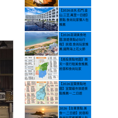
【2026淡水.石門.金
山.三芝.萬里一日遊】
景點.食尚玩家懶人包
推薦
【2026澎湖美食地
圖.旅遊景點必玩行
程】民宿.食尚玩家推
薦.國際海上花火節
【南投景點地圖】兩
天一夜行程美食推薦.
民宿和食尚玩家
【2026宜蘭景點地
圖】宜蘭最夯旅遊景
點推薦一.二日遊
2026【台東景點.美
食一.二日遊】民宿和
食尚玩家推薦懶人包