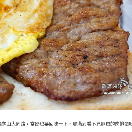
過龜山大同路，當然也要回味一下，那滿到看不見麵包的肉排蛋