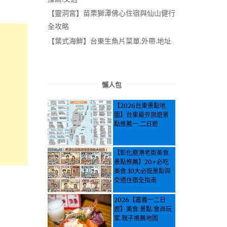
【靈洞宮】苗栗獅潭佛心住宿與仙山健行
全攻略
【葉式海鮮】台東生魚片菜單.外帶.地址
懶人包
【2026台東景點地
圖】台東最夯旅遊景
點推薦一.二日遊
【彰化鹿港老街美食.
景點推薦】20+必吃
美食.10大必逛景點與
交通住宿全指南
2026【嘉義一二日
遊】美食.景點.食尚玩
家.親子推薦地圖