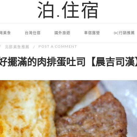
泊.住宿
灣美食
台灣住宿
國外旅遊
車宿露營
3C行銷推薦
POST A COMMENT
北部美食推薦
好擺滿的肉排蛋吐司【晨吉司漢