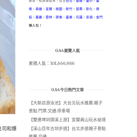
美食、私房景點等，包含
台北
、
基隆
、
臺中
、
臺
南
、
高雄
、
宜蘭
、
桃園
、
新竹
、
苗栗
、
彰化
、
南
投
、
嘉義
、
雲林
、
屏東
、
臺東
、
花蓮
、
澎湖
、
金門
懶人包！
GA4瀏覽人氣
累積人氣：101,666,986
GA4今日熱門文章
【大新店游泳池】大台北玩水推薦.親子
景點.門票.交通.停車場
【雙連埤圳頭溪上游】宜蘭員山玩水祕境
吐司和爆
【溪山百年古圳步道】台北步道親子景點
推薦.交通