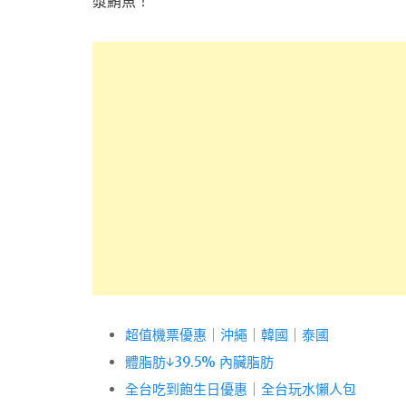
漿鮪魚！
超值機票優惠
｜
沖繩
｜
韓國
｜
泰國
體脂肪↓39.5% 內臟脂肪
全台吃到飽生日優惠
｜
全台玩水懶人包