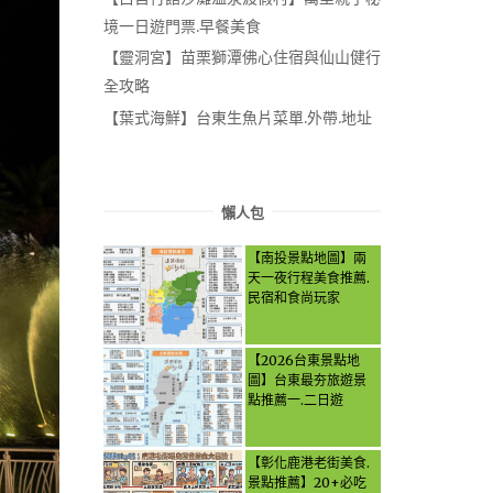
境一日遊門票.早餐美食
【靈洞宮】苗栗獅潭佛心住宿與仙山健行
全攻略
【葉式海鮮】台東生魚片菜單.外帶.地址
懶人包
【南投景點地圖】兩
天一夜行程美食推薦.
民宿和食尚玩家
【2026台東景點地
圖】台東最夯旅遊景
點推薦一.二日遊
【彰化鹿港老街美食.
景點推薦】20+必吃