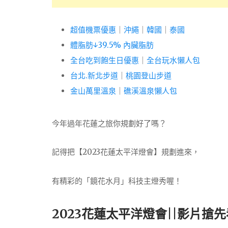
超值機票優惠
｜
沖繩
｜
韓國
｜
泰國
體脂肪↓39.5% 內臟脂肪
全台吃到飽生日優惠
｜
全台玩水懶人包
台北.新北步道
｜
桃園登山步道
金山萬里溫泉
｜
礁溪溫泉懶人包
今年過年花蓮之旅你規劃好了嗎？
記得把【2023花蓮太平洋燈會】規劃進來，
有精彩的「鏡花水月」科技主燈秀喔！
2023花蓮太平洋燈會||影片搶先