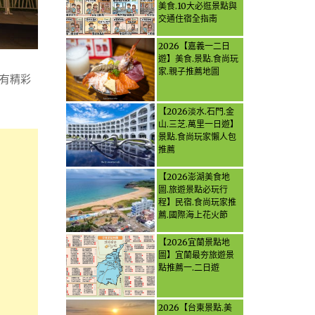
美食.10大必逛景點與
交通住宿全指南
2026【嘉義一二日
遊】美食.景點.食尚玩
家.親子推薦地圖
都有精彩
【2026淡水.石門.金
山.三芝.萬里一日遊】
景點.食尚玩家懶人包
推薦
【2026澎湖美食地
圖.旅遊景點必玩行
程】民宿.食尚玩家推
薦.國際海上花火節
【2026宜蘭景點地
圖】宜蘭最夯旅遊景
點推薦一.二日遊
2026【台東景點.美