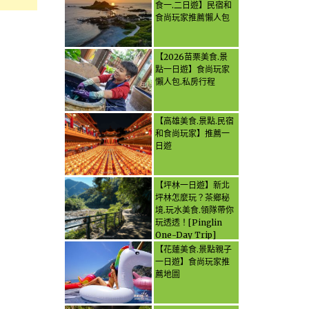
食一.二日遊】民宿和
食尚玩家推薦懶人包
【2026苗栗美食.景
點一日遊】食尚玩家
懶人包.私房行程
【高雄美食.景點.民宿
和食尚玩家】推薦一
日遊
【坪林一日遊】新北
坪林怎麼玩？茶鄉秘
境.玩水美食.領隊帶你
玩透透！[Pinglin
One-Day Trip]
How to explore
【花蓮美食.景點親子
Pinglin, New
一日遊】食尚玩家推
Taipei? Tea Village
薦地圖
Secrets, Water
Activities & Food,