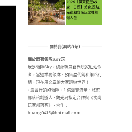
Let the guide take
2026【屏東精選49
you through it all!
處一日遊】美食.景點.
民宿和食尚玩家推薦
懶人包
關於我(網站介紹)
關於跟著領隊SKY玩
我是領隊Sky，總編輯兼食尚玩家駐站作
者，當過業務領隊、預售屋代銷和網路行
銷，現在用文章帶大家環遊世界！
• 最會行銷的領隊 • １億瀏覽流量．旅遊
部落格創辦人 • 觀光局指定合作與《食尚
玩家部落客》 • 合作：
huang0415@hotmail.com