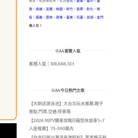
美食、私房景點等，包含
台北
、
基隆
、
臺中
、
臺
南
、
高雄
、
宜蘭
、
桃園
、
新竹
、
苗栗
、
彰化
、
南
投
、
嘉義
、
雲林
、
屏東
、
臺東
、
花蓮
、
澎湖
、
金門
懶人包！
GA4瀏覽人氣
累積人氣：101,686,513
GA4今日熱門文章
【大新店游泳池】大台北玩水推薦.親子
景點.門票.交通.停車場
【2026 MPV購車攻略||箱型休旅車5~7
人座推薦】71~300萬內
【白宮行館沙灘溫泉渡假村】萬里親子秘